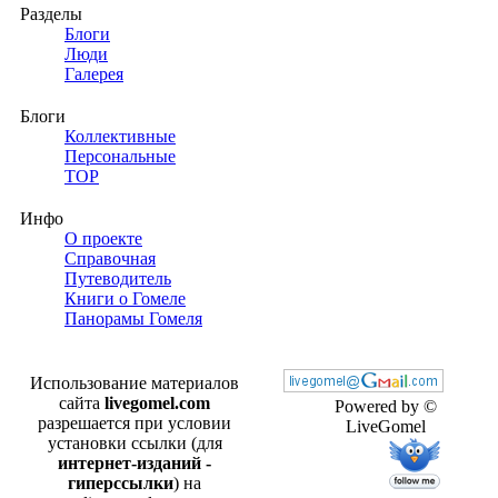
Разделы
Блоги
Люди
Галерея
Блоги
Коллективные
Персональные
TOP
Инфо
О проекте
Справочная
Путеводитель
Книги о Гомеле
Панорамы Гомеля
Использование материалов
сайта
livegomel.com
Powered by ©
разрешается при условии
LiveGomel
установки ссылки (для
интернет-изданий -
гиперссылки
) на