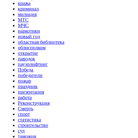
кража
криминал
милиция
МТС
МЧС
наркотики
новый год
областная библиотека
облисполком
открытие
паводок
пауэрлифтинг
Победа
победители
пожар
праздник
презентация
работа
Реконструкция
Смерть
спорт
статистика
строительство
суд
таможня