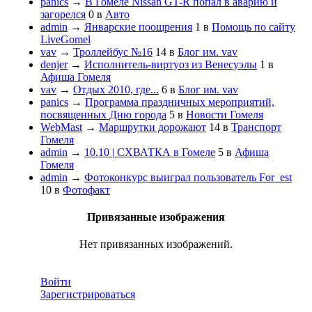
panics
→
В Гомеле Nissan GT-R попал в аварию и
загорелся
0
в
Авто
admin
→
Январские поощрения
1
в
Помощь по сайту
LiveGomel
vav
→
Троллейбус №16
14
в
Блог им. vav
denjer
→
Исполнитель-виртуоз из Венесуэлы
1
в
Афиша Гомеля
vav
→
Отдых 2010, где...
6
в
Блог им. vav
panics
→
Программа праздничных мероприятий,
посвященных Дню города
5
в
Новости Гомеля
WebMast
→
Маршрутки дорожают
14
в
Транспорт
Гомеля
admin
→
10.10 | СХВАТКА в Гомеле
5
в
Афиша
Гомеля
admin
→
Фотоконкурс выиграл пользователь For_est
10
в
Фотофакт
Привязанные изображения
Нет привязанных изображений.
Войти
Зарегистрироваться