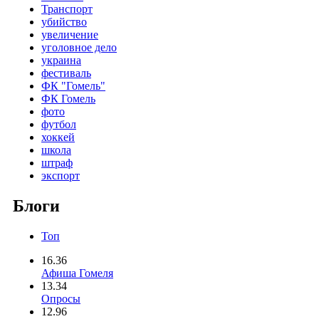
Транспорт
убийство
увеличение
уголовное дело
украина
фестиваль
ФК "Гомель"
ФК Гомель
фото
футбол
хоккей
школа
штраф
экспорт
Блоги
Топ
16.36
Афиша Гомеля
13.34
Опросы
12.96