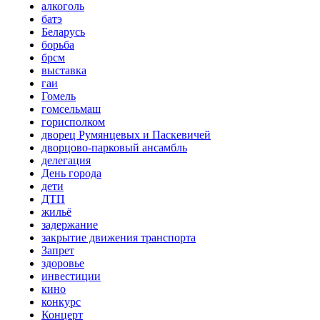
алкоголь
батэ
Беларусь
борьба
брсм
выставка
гаи
Гомель
гомсельмаш
горисполком
дворец Румянцевых и Паскевичей
дворцово-парковый ансамбль
делегация
День города
дети
ДТП
жильё
задержание
закрытие движения транспорта
Запрет
здоровье
инвестиции
кино
конкурс
Концерт