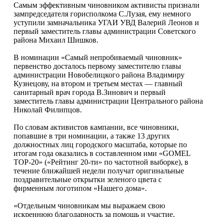
Самым эффективным чиновником активисты признали
зампредседателя горисполкома С.Лузая, ему немного
уступили замначальника УГАИ УВД Валерий Леонов и
первый заместитель главы администрации Советского
района Михаил Шишков.
В номинации «Самый непробиваемый чиновник»
первенство досталось первому заместителю главы
администрации Новобелицкого района Владимиру
Кузнецову, на втором и третьем местах — главный
санитарный врач города В.Зинович и первый
заместитель главы администрации Центрального района
Николай Филипцов.
По словам активистов кампании, все чиновники,
попавшие в три номинации, а также 13 других
должностных лиц городского масштаба, которые по
итогам года оказались в составленном ими «GOMEL
TOP-20» («Рейтинг 20-ти» по частотной выборке), в
течение ближайшей недели получат оригинальные
поздравительные открытки зеленого цвета с
фирменным логотипом «Нашего дома».
«Отдельным чиновникам мы выражаем свою
искреннюю благодарность за помощь и участие,