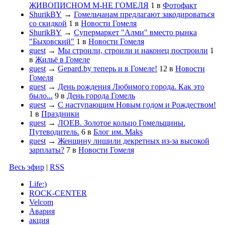
ЖИВОПИСНОМ М-НЕ ГОМЕЛЯ
1
в
Фотофакт
ShurikBY
→
Гомельчанам предлагают закодироваться
со скидкой
1
в
Новости Гомеля
ShurikBY
→
Супермаркет "Алми" вместо рынка
"Быховский"
1
в
Новости Гомеля
guest
→
Мы строили, строили и наконец построили
1
в
Жильё в Гомеле
guest
→
Gepard.by теперь и в Гомеле!
12
в
Новости
Гомеля
guest
→
День рождения Любимого города. Как это
было...
9
в
День города Гомель
guest
→
С наступающим Новым годом и Рождеством!
1
в
Праздники
guest
→
ЛОЕВ. Золотое кольцо Гомельщины.
Путеводитель.
6
в
Блог им. Maks
guest
→
Женщину лишили декретных из-за высокой
зарплаты?
7
в
Новости Гомеля
Весь эфир
|
RSS
Life:)
ROCK-CENTER
Velcom
Авария
акция