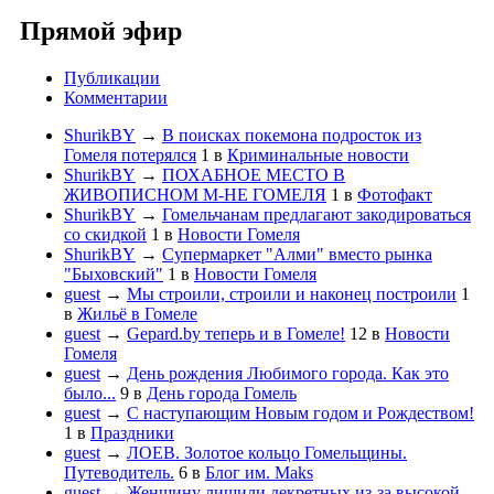
Прямой эфир
Публикации
Комментарии
ShurikBY
→
В поисках покемона подросток из
Гомеля потерялся
1
в
Криминальные новости
ShurikBY
→
ПОХАБНОЕ МЕСТО В
ЖИВОПИСНОМ М-НЕ ГОМЕЛЯ
1
в
Фотофакт
ShurikBY
→
Гомельчанам предлагают закодироваться
со скидкой
1
в
Новости Гомеля
ShurikBY
→
Супермаркет "Алми" вместо рынка
"Быховский"
1
в
Новости Гомеля
guest
→
Мы строили, строили и наконец построили
1
в
Жильё в Гомеле
guest
→
Gepard.by теперь и в Гомеле!
12
в
Новости
Гомеля
guest
→
День рождения Любимого города. Как это
было...
9
в
День города Гомель
guest
→
С наступающим Новым годом и Рождеством!
1
в
Праздники
guest
→
ЛОЕВ. Золотое кольцо Гомельщины.
Путеводитель.
6
в
Блог им. Maks
guest
→
Женщину лишили декретных из-за высокой