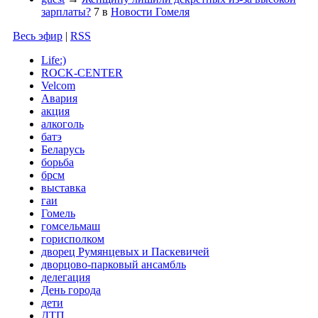
зарплаты?
7
в
Новости Гомеля
Весь эфир
|
RSS
Life:)
ROCK-CENTER
Velcom
Авария
акция
алкоголь
батэ
Беларусь
борьба
брсм
выставка
гаи
Гомель
гомсельмаш
горисполком
дворец Румянцевых и Паскевичей
дворцово-парковый ансамбль
делегация
День города
дети
ДТП