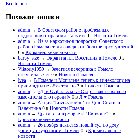
Все блоги
Похожие записи
admin
→
В Советском районе проблемных
подростков отправили в армию
0
в
Новости Гомеля
admin
→
Из-за наркотиков подростки Советского
района Гомеля стали совершать больше преступлений
0
в
Криминальные новости
barby_size
→
Экран на пл. Восстания в Гомеле
0
в
Новости Гомеля
Viktoriy1959
→
Зачетная вечеринка в Гомеле
получила зачет
0
в
Новости Гомеля
lvea
→
В Гомеле и Могилеве теперь к гинекологу на
прием идти не обязательно
3
в
Новости Гомеля
admin
→
«Д. и О. фильмы»: «Старт взяли с вашего
замечательного города!»
0
в
Я ♥ Гомель
admin
→
Акция "Love-мобиль" ко Дню Святого
Валентина
0
в
Новости Гомеля
admin
→
Драка в гипермаркете "Евроопт"
2
в
Криминальные новости
admin
→
26 ноября начнется новый суд по делу
убийцы студентки из Гомеля
0
в
Криминальные
новости