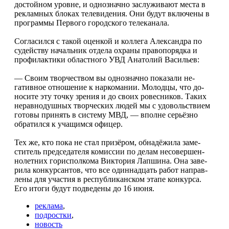
достойном уровне, и однозначно заслужива­ют места в
рекламных блоках телевидения. Они будут включены в
программы Первого городского телеканала.
Согласился с такой оценкой и коллега Александра по
судейству начальник отдела охраны правопорядка и
профилактики областного УВД Анатолий Васильев:
— Своим творчеством вы однозначно показали не­
гативное отношение к наркомании. Молодцы, что до­
носите эту точку зрения и до своих ровесников. Таких
неравнодушных творческих людей мы с удовольстви­ем
готовы принять в систему МВД, — вполне серьёз­но
обратился к учащимся офицер.
Тех же, кто пока не стал призёром, обнадёжила заме­
ститель председателя комиссии по делам несовершен­
нолетних горисполкома Виктория Лапшина. Она заве­
рила конкурсантов, что все одиннадцать работ направ­
лены для участия в республиканском этапе конкурса.
Его итоги будут подведены до 16 июня.
реклама
,
подростки
,
новость