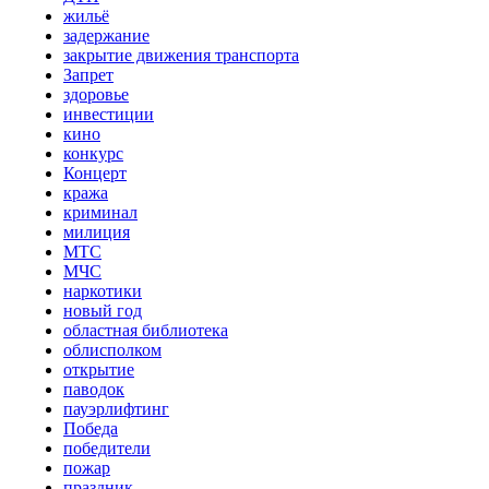
жильё
задержание
закрытие движения транспорта
Запрет
здоровье
инвестиции
кино
конкурс
Концерт
кража
криминал
милиция
МТС
МЧС
наркотики
новый год
областная библиотека
облисполком
открытие
паводок
пауэрлифтинг
Победа
победители
пожар
праздник