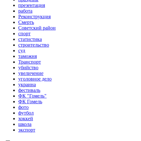
презентация
работа
Реконструкция
Смерть
Советский район
спорт
статистика
строительство
суд
таможня
Транспорт
убийство
увеличение
уголовное дело
украина
фестиваль
ФК "Гомель"
ФК Гомель
фото
футбол
хоккей
школа
экспорт