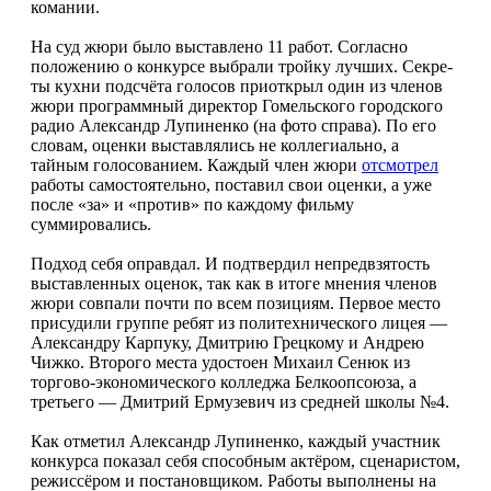
комании.
На суд жюри было выставлено 11 работ. Согласно
положению о конкурсе выбрали тройку лучших. Секре­
ты кухни подсчёта голосов приоткрыл один из членов
жюри программный директор Гомельского городско­го
радио Александр Лупиненко (на фото справа). По его
сло­вам, оценки выставлялись не коллегиально, а
тайным голосованием. Каждый член жюри
отсмотрел
работы самостоятельно, поставил свои оценки, а уже
после «за» и «против» по каждому фильму
суммировались.
Подход себя оправдал. И подтвердил непредвзятость
выставленных оценок, так как в итоге мнения членов
жюри совпали почти по всем позициям. Первое ме­сто
присудили группе ребят из политехнического ли­цея —
Александру Карпуку, Дмитрию Грецкому и Ан­дрею
Чижко. Второго места удостоен Михаил Сенюк из
торгово-экономического колледжа Белкоопсоюза, а
третьего — Дмитрий Ермузевич из средней школы №4.
Как отметил Александр Лупиненко, каждый участ­ник
конкурса показал себя способным актёром, сцена­ристом,
режиссёром и постановщиком. Работы выпол­нены на