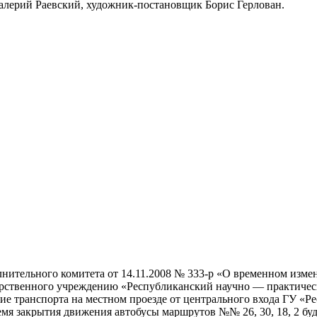
алерий Раевский, художник-постановщик Борис Герлован.
лнительного комитета от 14.11.2008 № 333-р «О временном изме
арственного учреждению «Республиканский научно — практичес
жение транспорта на местном проезде от центрального входа ГУ 
емя закрытия движения автобусы маршрутов №№ 26, 30, 18, 2 бу