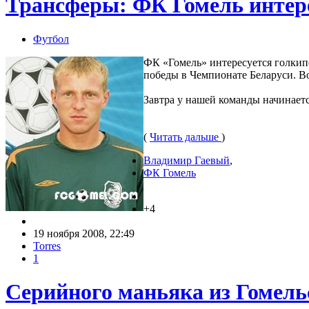
Трансферы: ФК Гомель интер
Футбол
ФК «Гомель» интересуется голки
победы в Чемпионате Беларуси. В
Завтра у нашей команды начинаетс
(
Читать дальше
)
Владимир Гаевый
,
ФК Гомель
+4
19 ноября 2008, 22:49
Torres
1
Серийного маньяка из Гомельс