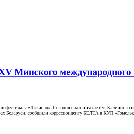
 XV Минского международного
офестиваля «Лiстапад». Сегодня в кинотеатре им. Калинина со
трах Беларуси, сообщили корреспонденту БЕЛТА в КУП «Гомель