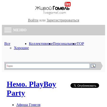
Войти
или
Зарегистрироваться
МЕНЮ
Все
Коллективные
Персональные
TOP
Хорошие
Немо. PlayBoy
Party
Афиша Гомеля