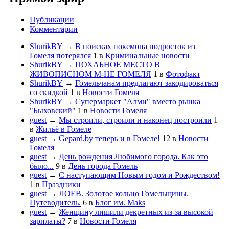
Публикации
Комментарии
ShurikBY
→
В поисках покемона подросток из
Гомеля потерялся
1
в
Криминальные новости
ShurikBY
→
ПОХАБНОЕ МЕСТО В
ЖИВОПИСНОМ М-НЕ ГОМЕЛЯ
1
в
Фотофакт
ShurikBY
→
Гомельчанам предлагают закодироваться
со скидкой
1
в
Новости Гомеля
ShurikBY
→
Супермаркет "Алми" вместо рынка
"Быховский"
1
в
Новости Гомеля
guest
→
Мы строили, строили и наконец построили
1
в
Жильё в Гомеле
guest
→
Gepard.by теперь и в Гомеле!
12
в
Новости
Гомеля
guest
→
День рождения Любимого города. Как это
было...
9
в
День города Гомель
guest
→
С наступающим Новым годом и Рождеством!
1
в
Праздники
guest
→
ЛОЕВ. Золотое кольцо Гомельщины.
Путеводитель.
6
в
Блог им. Maks
guest
→
Женщину лишили декретных из-за высокой
зарплаты?
7
в
Новости Гомеля