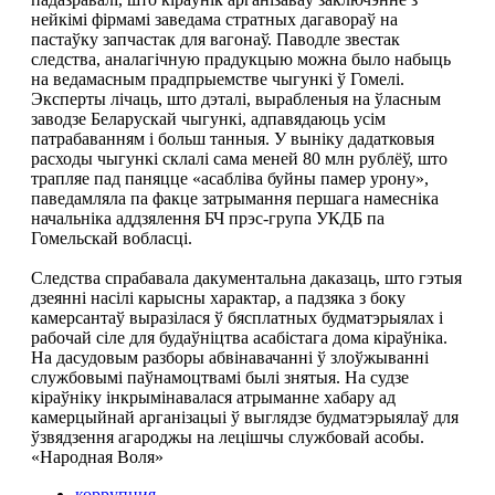
нейкiмi фiрмамi заведама стратных дагавораў на
пастаўку запчастак для вагонаў. Паводле звестак
следства, аналагiчную прадукцыю можна было набыць
на ведамасным прадпрыемстве чыгункi ў Гомелi.
Эксперты лiчаць, што дэталi, вырабленыя на ўласным
заводзе Беларускай чыгункi, адпавядаюць усiм
патрабаванням i больш танныя. У вынiку дадатковыя
расходы чыгункi склалi сама меней 80 млн рублёў, што
трапляе пад паняцце «асаблiва буйны памер урону»,
паведамляла па факце затрымання першага намеснiка
начальнiка аддзялення БЧ прэс-група УКДБ па
Гомельскай вобласцi.
Следства спрабавала дакументальна даказаць, што гэтыя
дзеяннi насiлi карысны характар, а падзяка з боку
камерсантаў выразiлася ў бясплатных будматэрыялах i
рабочай сiле для будаўнiцтва асабiстага дома кiраўнiка.
На дасудовым разборы абвiнавачаннi ў злоўжываннi
службовымi паўнамоцтвамi былi знятыя. На судзе
кiраўнiку iнкрымiнавалася атрыманне хабару ад
камерцыйнай арганiзацыi ў выглядзе будматэрыялаў для
ўзвядзення агароджы на лецiшчы службовай асобы.
«Народная Воля»
коррупция