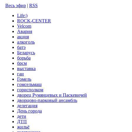
Весь эфир
|
RSS
Life:)
ROCK-CENTER
Velcom
Авария
акция
алкоголь
батэ
Беларусь
борьба
брсм
выставка
гаи
Гомель
гомсельмаш
горисполком
дворец Румянцевых и Паскевичей
дворцово-парковый ансамбль
делегация
День города
дети
ДТП
жильё