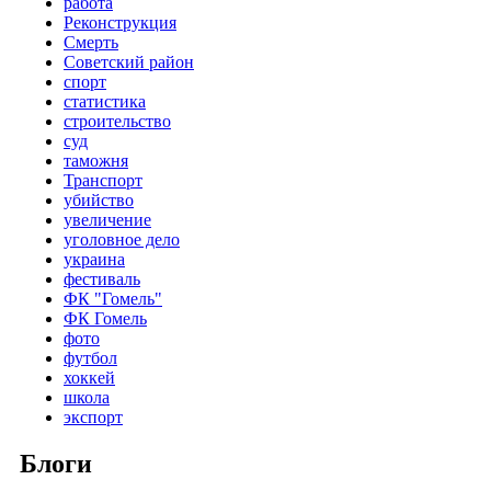
работа
Реконструкция
Смерть
Советский район
спорт
статистика
строительство
суд
таможня
Транспорт
убийство
увеличение
уголовное дело
украина
фестиваль
ФК "Гомель"
ФК Гомель
фото
футбол
хоккей
школа
экспорт
Блоги