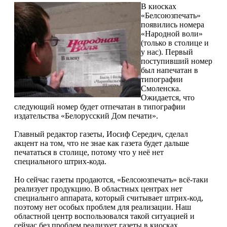
В киосках
«Белсоюзпечать»
появились номера
«Народной воли»
(только в столице и
у нас). Первый
поступивший номер
был напечатан в
типографии
Смоленска.
Ожидается, что
следующий номер будет отпечатан в типографии
издательства «Белорусский Дом печати».
Главный редактор газеты, Иосиф Середич, сделал
акцент на том, что не знае как газета будет дальше
печататься в столице, потому что у неё нет
специального штрих-кода.
Но сейчас газеты продаются, «Белсоюзпечать» всё-таки
реализует продукцию. В областных центрах нет
специальнго аппарата, который считывает штрих-код,
поэтому нет особых проблем для реализации. Наш
областной центр воспользовался такой ситуацией и
сейчас без проблем реализует газеты в киосках.