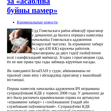
за «асаблiва
буйны памер»
Криминальные новости
Суд Гомельскага раёна абвясцiў прыгавор
у дачыненнi да былога першага намеснiка
начальнiка Гомельскага аддзялення
Беларускай чыгункi. За атрыманне хабару
(ч.1 арт.430 КК) кiруючы работнiк
прыгавораны да двух гадоў пазбаўлення
волi з канфiскацыяй маёмасцi. Згодна з прыгаворам суда,
ён не мае права тры гады займаць кiруючыя пасады.
Як паведамiлi БелаПАН у судзе, абвiнавачаны не
прызнаў сваю вiну i абскардзiць прыгавор у вышэйшай
iнстанцыi.
Першы намеснiк начальнiка аддзялення БЧ затрыманы
супрацоўнiкамi КДБ у чэрвенi 2008 года. У дачыненнi да
яго была распачата крымiнальная справа па артыкулах
«атрыманне хабару» i «злоўжыванне ўладай або
службовымi паўнамоцтвамi». Супрацоўнiкi КДБ
падазравалi, што кiраўнiк арганiзаваў заключэнне з