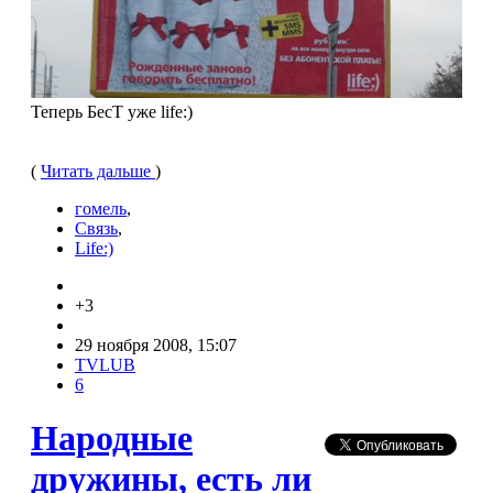
Теперь БесТ уже life:)
(
Читать дальше
)
гомель
,
Связь
,
Life:)
+3
29 ноября 2008, 15:07
TVLUB
6
Народные
дружины, есть ли