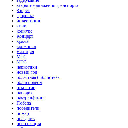
задержание
закрытие движения транспорта
Запрет
здоровье
инвестиции
кино
конкурс
Концерт
кража
криминал
милиция
МТС
МЧС
наркотики
новый год
областная библиотека
облисполком
открытие
паводок
пауэрлифтинг
Победа
победители
пожар
праздник
презентация