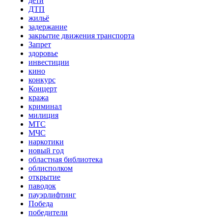
дети
ДТП
жильё
задержание
закрытие движения транспорта
Запрет
здоровье
инвестиции
кино
конкурс
Концерт
кража
криминал
милиция
МТС
МЧС
наркотики
новый год
областная библиотека
облисполком
открытие
паводок
пауэрлифтинг
Победа
победители