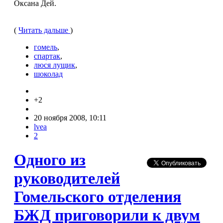
Оксана Дей.
(
Читать дальше
)
гомель
,
спартак
,
люся лущик
,
шоколад
+2
20 ноября 2008, 10:11
lvea
2
Одного из
руководителей
Гомельского отделения
БЖД приговорили к двум