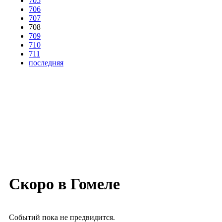
705
706
707
708
709
710
711
последняя
Скоро в Гомеле
Событий пока не предвидится.