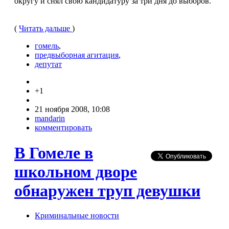
округу и снял свою кандидатуру за три дня до выборов.
(
Читать дальше
)
гомель
,
предвыборная агитация
,
депутат
+1
21 ноября 2008, 10:08
mandarin
комментировать
В Гомеле в
школьном дворе
обнаружен труп девушки
Криминальные новости