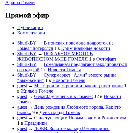
Афиша Гомеля
Прямой эфир
Публикации
Комментарии
ShurikBY
→
В поисках покемона подросток из
Гомеля потерялся
1
в
Криминальные новости
ShurikBY
→
ПОХАБНОЕ МЕСТО В
ЖИВОПИСНОМ М-НЕ ГОМЕЛЯ
1
в
Фотофакт
ShurikBY
→
Гомельчанам предлагают закодироваться
со скидкой
1
в
Новости Гомеля
ShurikBY
→
Супермаркет "Алми" вместо рынка
"Быховский"
1
в
Новости Гомеля
guest
→
Мы строили, строили и наконец построили
1
в
Жильё в Гомеле
guest
→
Gepard.by теперь и в Гомеле!
12
в
Новости
Гомеля
guest
→
День рождения Любимого города. Как это
было...
9
в
День города Гомель
guest
→
С наступающим Новым годом и Рождеством!
1
в
Праздники
guest
→
ЛОЕВ. Золотое кольцо Гомельщины.