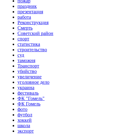
пожар
праздник
презентация
работа
Реконструкция
Смерть
Советский район
спорт
статистика
строительство
суд
таможня
Транспорт
убийство
увеличение
уголовное дело
украина
фестиваль
ФК "Гомель"
ФК Гомель
фото
футбол
хоккей
школа
экспорт