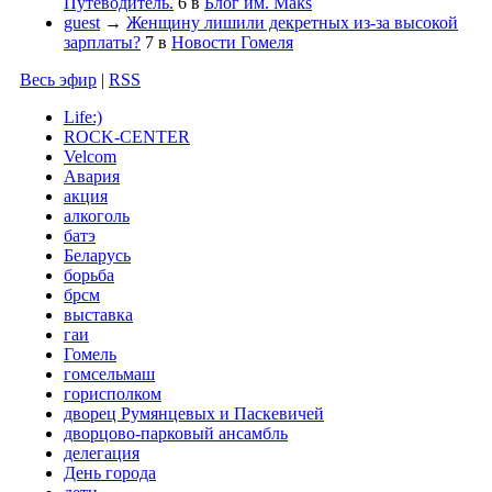
Путеводитель.
6
в
Блог им. Maks
guest
→
Женщину лишили декретных из-за высокой
зарплаты?
7
в
Новости Гомеля
Весь эфир
|
RSS
Life:)
ROCK-CENTER
Velcom
Авария
акция
алкоголь
батэ
Беларусь
борьба
брсм
выставка
гаи
Гомель
гомсельмаш
горисполком
дворец Румянцевых и Паскевичей
дворцово-парковый ансамбль
делегация
День города