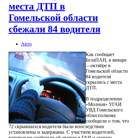
места ДТП в
Гомельской области
сбежали 84 водителя
Авто
Как сообщает
БелаПАН, в январе
—октябре в
Гомельской области
84 водителя
скрылись с места
ДТП.
В подразделении
«Молния» УГАИ
УВД Гомельского
облисполкома
сообщили о том, что
72 скрывшихся водителя были впоследствии
установлены и задержаны. С участием водителей,
которые не сообщили об аварии в ГАИ и скорую