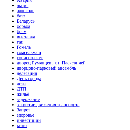
Авария
акция
алкоголь
батэ
Беларусь
борьба
брсм
выставка
гаи
Гомель
гомсельмаш
горисполком
дворец Румянцевых и Паскевичей
дворцово-парковый ансамбль
делегация
День города
дети
ДТП
жильё
задержание
закрытие движения транспорта
Запрет
здоровье
инвестиции
кино