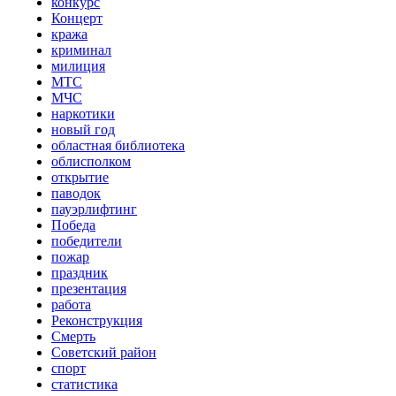
конкурс
Концерт
кража
криминал
милиция
МТС
МЧС
наркотики
новый год
областная библиотека
облисполком
открытие
паводок
пауэрлифтинг
Победа
победители
пожар
праздник
презентация
работа
Реконструкция
Смерть
Советский район
спорт
статистика