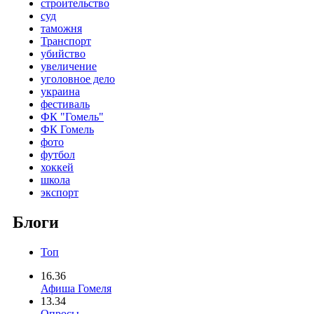
строительство
суд
таможня
Транспорт
убийство
увеличение
уголовное дело
украина
фестиваль
ФК "Гомель"
ФК Гомель
фото
футбол
хоккей
школа
экспорт
Блоги
Топ
16.36
Афиша Гомеля
13.34
Опросы