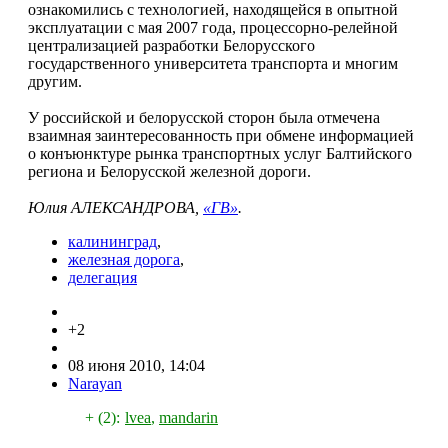
ознакомились с технологией, находящейся в опытной
эксплуатации с мая 2007 года, процессорно-релейной
централизацией разработки Белорусского
государственного университета транспорта и многим
другим.
У российской и белорусской сторон была отмечена
взаимная заинтересованность при обмене информацией
о конъюнктуре рынка транспортных услуг Балтийского
региона и Белорусской железной дороги.
Юлия АЛЕКСАНДРОВА,
«ГВ»
.
калининград
,
железная дорога
,
делегация
+2
08 июня 2010, 14:04
Narayan
+ (2):
lvea
,
mandarin