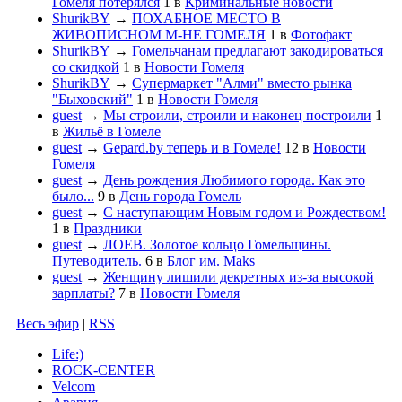
Гомеля потерялся
1
в
Криминальные новости
ShurikBY
→
ПОХАБНОЕ МЕСТО В
ЖИВОПИСНОМ М-НЕ ГОМЕЛЯ
1
в
Фотофакт
ShurikBY
→
Гомельчанам предлагают закодироваться
со скидкой
1
в
Новости Гомеля
ShurikBY
→
Супермаркет "Алми" вместо рынка
"Быховский"
1
в
Новости Гомеля
guest
→
Мы строили, строили и наконец построили
1
в
Жильё в Гомеле
guest
→
Gepard.by теперь и в Гомеле!
12
в
Новости
Гомеля
guest
→
День рождения Любимого города. Как это
было...
9
в
День города Гомель
guest
→
С наступающим Новым годом и Рождеством!
1
в
Праздники
guest
→
ЛОЕВ. Золотое кольцо Гомельщины.
Путеводитель.
6
в
Блог им. Maks
guest
→
Женщину лишили декретных из-за высокой
зарплаты?
7
в
Новости Гомеля
Весь эфир
|
RSS
Life:)
ROCK-CENTER
Velcom