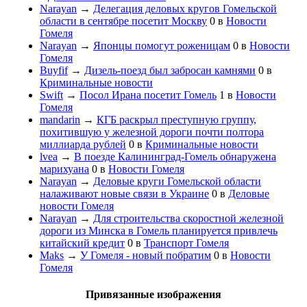
Narayan
→
Делегация деловых кругов Гомельской
области в сентябре посетит Москву
0
в
Новости
Гомеля
Narayan
→
Японцы помогут роженицам
0
в
Новости
Гомеля
Buyfif
→
Дизель-поезд был забросан камнями
0
в
Криминальные новости
Swift
→
Посол Ирана посетит Гомель
1
в
Новости
Гомеля
mandarin
→
КГБ раскрыл преступную группу,
похитившую у железной дороги почти полтора
миллиарда рублей
0
в
Криминальные новости
lvea
→
В поезде Калининград-Гомель обнаружена
марихуана
0
в
Новости Гомеля
Narayan
→
Деловые круги Гомельской области
налаживают новые связи в Украине
0
в
Деловые
новости Гомеля
Narayan
→
Для строительства скоростной железной
дороги из Минска в Гомель планируется привлечь
китайский кредит
0
в
Транспорт Гомеля
Maks
→
У Гомеля - новый побратим
0
в
Новости
Гомеля
Привязанные изображения