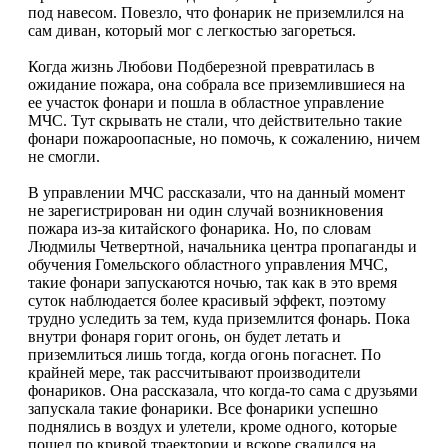
под навесом. Повезло, что фонарик не приземлился на
сам диван, который мог с легкостью загореться.
Когда жизнь Любови Подберезной превратилась в
ожидание пожара, она собрала все приземлившиеся на
ее участок фонари и пошла в областное управление
МЧС. Тут скрывать не стали, что действительно такие
фонари пожароопасные, но помочь, к сожалению, ничем
не смогли.
В управлении МЧС рассказали, что на данный момент
не зарегистрирован ни один случай возникновения
пожара из-за китайского фонарика. Но, по словам
Людмилы Четвертной, начальника центра пропаганды и
обучения Гомельского областного управления МЧС,
такие фонари запускаются ночью, так как в это время
суток наблюдается более красивый эффект, поэтому
трудно уследить за тем, куда приземлится фонарь. Пока
внутри фонаря горит огонь, он будет летать и
приземлиться лишь тогда, когда огонь погаснет. По
крайней мере, так рассчитывают производители
фонариков. Она рассказала, что когда-то сама с друзьями
запускала такие фонарики. Все фонарики успешно
поднялись в воздух и улетели, кроме одного, которые
пошел по кривой траектории и вскоре свалился на