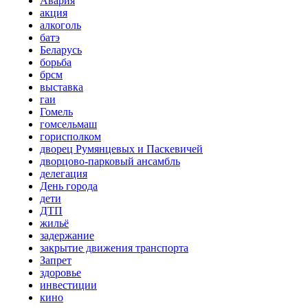
Авария
акция
алкоголь
батэ
Беларусь
борьба
брсм
выставка
гаи
Гомель
гомсельмаш
горисполком
дворец Румянцевых и Паскевичей
дворцово-парковый ансамбль
делегация
День города
дети
ДТП
жильё
задержание
закрытие движения транспорта
Запрет
здоровье
инвестиции
кино