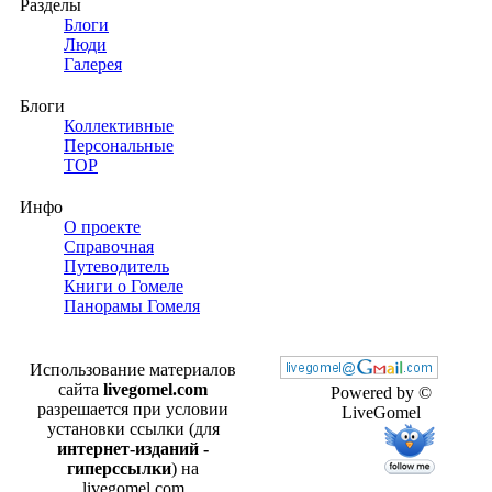
Разделы
Блоги
Люди
Галерея
Блоги
Коллективные
Персональные
TOP
Инфо
О проекте
Справочная
Путеводитель
Книги о Гомеле
Панорамы Гомеля
Использование материалов
сайта
livegomel.com
Powered by ©
разрешается при условии
LiveGomel
установки ссылки (для
интернет-изданий -
гиперссылки
) на
livegomel.com