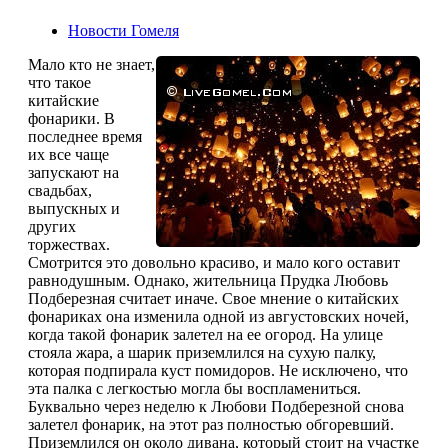
Новости Гомеля
Мало кто не знает,
что такое
китайские
фонарики. В
последнее время
их все чаще
запускают на
свадьбах,
выпускных и
других
торжествах.
Смотрится это довольно красиво, и мало кого оставит
равнодушным. Однако, жительница Прудка Любовь
Подберезная считает иначе. Свое мнение о китайских
фонариках она изменила одной из августовских ночей,
когда такой фонарик залетел на ее огород. На улице
стояла жара, а шарик приземлился на сухую палку,
которая подпирала куст помидоров. Не исключено, что
эта палка с легкостью могла бы воспламениться.
Буквально через неделю к Любови Подберезной снова
залетел фонарик, на этот раз полностью обгоревший.
Приземлился он около дивана, который стоит на участке