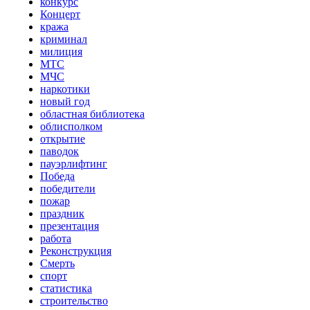
конкурс
Концерт
кража
криминал
милиция
МТС
МЧС
наркотики
новый год
областная библиотека
облисполком
открытие
паводок
пауэрлифтинг
Победа
победители
пожар
праздник
презентация
работа
Реконструкция
Смерть
спорт
статистика
строительство