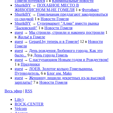
Гомеля потерялся
1
в
Криминальные новости
ShurikBY
→
ПОХАБНОЕ МЕСТО В
ЖИВОПИСНОМ М-НЕ ГОМЕЛЯ
1
в
Фотофакт
ShurikBY
→
Гомельчанам предлагают закодироваться
со скидкой
1
в
Новости Гомеля
ShurikBY
→
Супермаркет "Алми" вместо рынка
"Быховский"
1
в
Новости Гомеля
guest
→
Мы строили, строили и наконец построили
1
в
Жильё в Гомеле
guest
→
Gepard.by теперь и в Гомеле!
12
в
Новости
Гомеля
guest
→
День рождения Любимого города. Как это
было...
9
в
День города Гомель
guest
→
С наступающим Новым годом и Рождеством!
1
в
Праздники
guest
→
ЛОЕВ. Золотое кольцо Гомельщины.
Путеводитель.
6
в
Блог им. Maks
guest
→
Женщину лишили декретных из-за высокой
зарплаты?
7
в
Новости Гомеля
Весь эфир
|
RSS
Life:)
ROCK-CENTER
Velcom