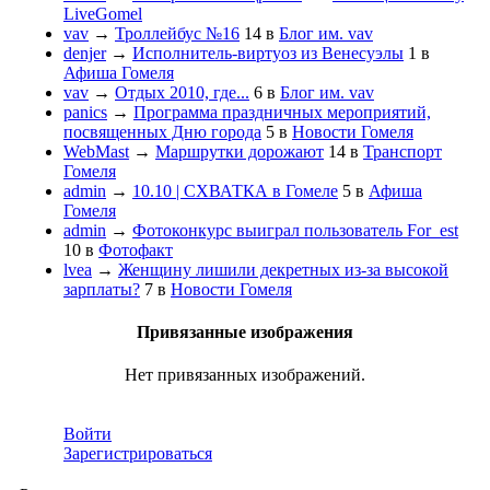
LiveGomel
vav
→
Троллейбус №16
14
в
Блог им. vav
denjer
→
Исполнитель-виртуоз из Венесуэлы
1
в
Афиша Гомеля
vav
→
Отдых 2010, где...
6
в
Блог им. vav
panics
→
Программа праздничных мероприятий,
посвященных Дню города
5
в
Новости Гомеля
WebMast
→
Маршрутки дорожают
14
в
Транспорт
Гомеля
admin
→
10.10 | СХВАТКА в Гомеле
5
в
Афиша
Гомеля
admin
→
Фотоконкурс выиграл пользователь For_est
10
в
Фотофакт
lvea
→
Женщину лишили декретных из-за высокой
зарплаты?
7
в
Новости Гомеля
Привязанные изображения
Нет привязанных изображений.
Войти
Зарегистрироваться