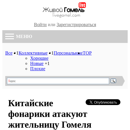
Войти
или
Зарегистрироваться
МЕНЮ
Все
+1
Коллективные
+1
Персональные
TOP
Хорошие
Новые
+1
Плохие
Китайские
фонарики атакуют
жительницу Гомеля