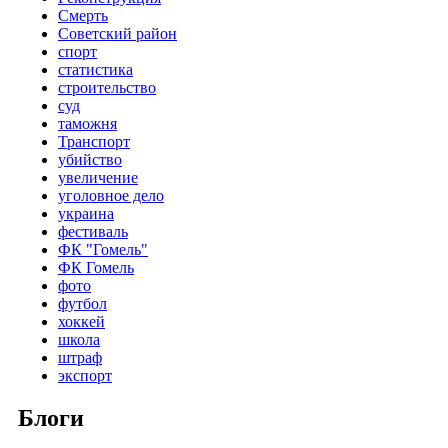
Смерть
Советский район
спорт
статистика
строительство
суд
таможня
Транспорт
убийство
увеличение
уголовное дело
украина
фестиваль
ФК "Гомель"
ФК Гомель
фото
футбол
хоккей
школа
штраф
экспорт
Блоги