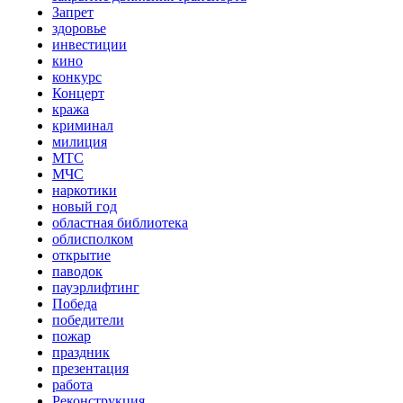
Запрет
здоровье
инвестиции
кино
конкурс
Концерт
кража
криминал
милиция
МТС
МЧС
наркотики
новый год
областная библиотека
облисполком
открытие
паводок
пауэрлифтинг
Победа
победители
пожар
праздник
презентация
работа
Реконструкция