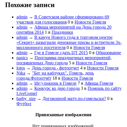
Похожие записи
admin
→
В Советском районе сформировано 69
участков для голосования
0
в
Новости Гомеля
admin
→
Афиша мероприятий на День города 20
сентября 2014
1
в
Праздники
admin
→
В канун Нового года в торговом центре
«Секрет» разыграли денежные призы и встретили 3х-
миллионного посетителя
0
в
Новости Гомеля
admin
→
Где в Гомеле сдать ЦТ 2015
0
в
Образование
panics
→
Программа праздничных мероприятий,
посвященных Дню города
5
в
Новости Гомеля
lotos
→
День города - фотоотчет
4
в
Новости Гомеля
Nika
→
"Бег на каблуках". Гомель, день
города.Фотоотчёт
18
в
Новости Гомеля
admin
→
life:) пикник в Гомеле
7
в
Афиша Гомеля
admin
→
Конкурс ко дню города
3
в
Помощь по сайту
LiveGomel
barby_size
→
Договорной матч по-гомельски?
0
в
Футбол
Привязанные изображения
Нет привязанных изображений.