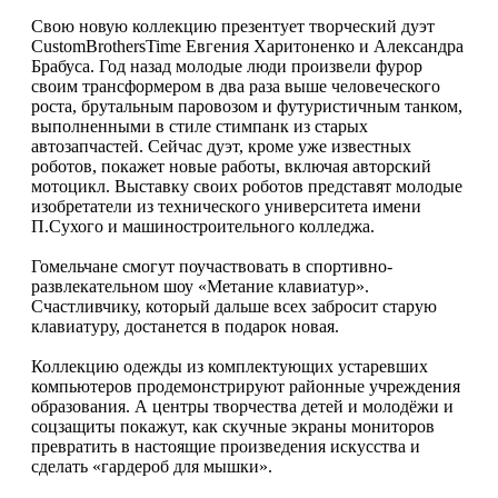
Свою новую коллекцию презентует творческий дуэт
CustomBrothersTime Евгения Харитоненко и Александра
Брабуса. Год назад молодые люди произвели фурор
своим трансформером в два раза выше человеческого
роста, брутальным паро­возом и футуристичным танком,
выполненными в стиле стимпанк из старых
автозапчастей. Сейчас дуэт, кроме уже известных
роботов, покажет новые работы, включая авторский
мотоцикл. Выставку своих роботов представят молодые
изобретатели из технического университета имени
П.Сухого и машиностроительного колледжа.
Гомельчане смогут поучаствовать в спортивно-
развлекательном шоу «Метание клавиатур».
Счастливчику, который дальше всех забросит старую
клавиатуру, достанется в подарок новая.
Коллекцию одежды из комплектующих устаревших
компьютеров продемонстрируют районные учреждения
образования. А центры творчества детей и молодёжи и
соцзащиты покажут, как скучные экраны мониторов
превратить в настоящие произведения искусства и
сделать «гардероб для мышки».