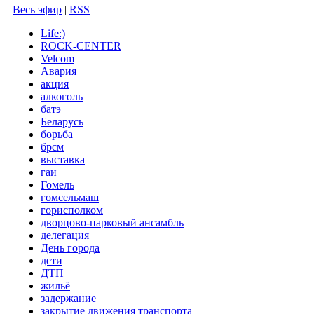
Весь эфир
|
RSS
Life:)
ROCK-CENTER
Velcom
Авария
акция
алкоголь
батэ
Беларусь
борьба
брсм
выставка
гаи
Гомель
гомсельмаш
горисполком
дворцово-парковый ансамбль
делегация
День города
дети
ДТП
жильё
задержание
закрытие движения транспорта