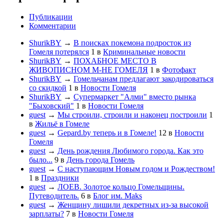
Публикации
Комментарии
ShurikBY
→
В поисках покемона подросток из
Гомеля потерялся
1
в
Криминальные новости
ShurikBY
→
ПОХАБНОЕ МЕСТО В
ЖИВОПИСНОМ М-НЕ ГОМЕЛЯ
1
в
Фотофакт
ShurikBY
→
Гомельчанам предлагают закодироваться
со скидкой
1
в
Новости Гомеля
ShurikBY
→
Супермаркет "Алми" вместо рынка
"Быховский"
1
в
Новости Гомеля
guest
→
Мы строили, строили и наконец построили
1
в
Жильё в Гомеле
guest
→
Gepard.by теперь и в Гомеле!
12
в
Новости
Гомеля
guest
→
День рождения Любимого города. Как это
было...
9
в
День города Гомель
guest
→
С наступающим Новым годом и Рождеством!
1
в
Праздники
guest
→
ЛОЕВ. Золотое кольцо Гомельщины.
Путеводитель.
6
в
Блог им. Maks
guest
→
Женщину лишили декретных из-за высокой
зарплаты?
7
в
Новости Гомеля