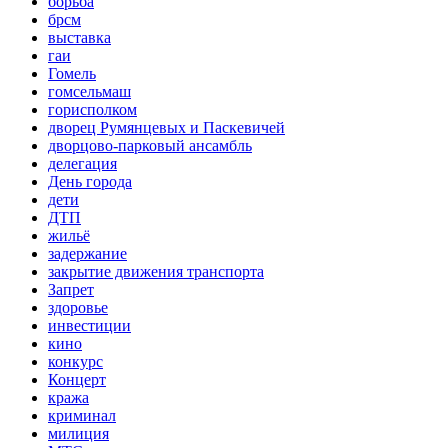
борьба
брсм
выставка
гаи
Гомель
гомсельмаш
горисполком
дворец Румянцевых и Паскевичей
дворцово-парковый ансамбль
делегация
День города
дети
ДТП
жильё
задержание
закрытие движения транспорта
Запрет
здоровье
инвестиции
кино
конкурс
Концерт
кража
криминал
милиция