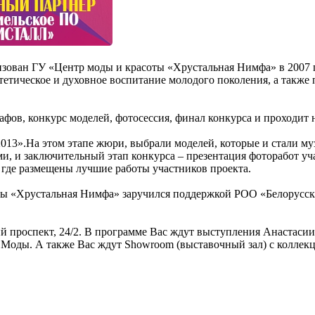
ован ГУ «Центр моды и красоты «Хрустальная Нимфа» в 2007 г
эстетическое и духовное воспитание молодого поколения, а такж
афов, конкурс моделей, фотосессия, финал конкурса и проходит 
13».На этом этапе жюри, выбрали моделей, которые и стали му
, и заключительный этап конкурса – презентация фоторабот учас
 где размещены лучшие работы участников проекта.
оты «Хрустальная Нимфа» заручился поддержкой РОО «Белорусс
кий проспект, 24/2. В программе Вас ждут выступления Анастас
Моды. А также Вас ждут Showroom (выставочный зал) с коллекц