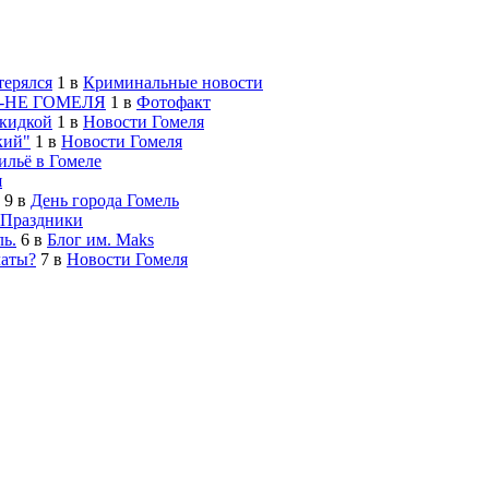
терялся
1
в
Криминальные новости
-НЕ ГОМЕЛЯ
1
в
Фотофакт
скидкой
1
в
Новости Гомеля
кий"
1
в
Новости Гомеля
льё в Гомеле
я
9
в
День города Гомель
Праздники
ь.
6
в
Блог им. Maks
латы?
7
в
Новости Гомеля