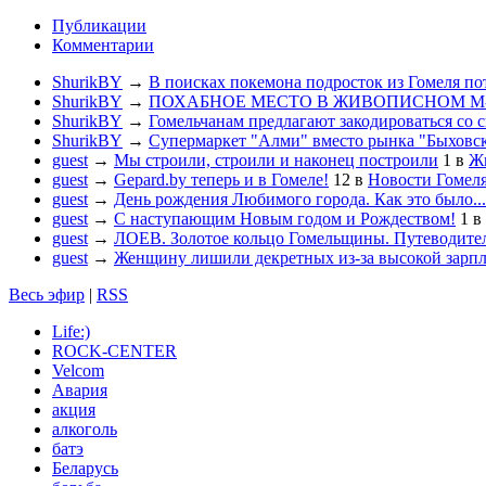
Публикации
Комментарии
ShurikBY
→
В поисках покемона подросток из Гомеля по
ShurikBY
→
ПОХАБНОЕ МЕСТО В ЖИВОПИСНОМ М
ShurikBY
→
Гомельчанам предлагают закодироваться со 
ShurikBY
→
Супермаркет "Алми" вместо рынка "Быховс
guest
→
Мы строили, строили и наконец построили
1
в
Жи
guest
→
Gepard.by теперь и в Гомеле!
12
в
Новости Гомел
guest
→
День рождения Любимого города. Как это было...
guest
→
С наступающим Новым годом и Рождеством!
1
в
guest
→
ЛОЕВ. Золотое кольцо Гомельщины. Путеводител
guest
→
Женщину лишили декретных из-за высокой зарп
Весь эфир
|
RSS
Life:)
ROCK-CENTER
Velcom
Авария
акция
алкоголь
батэ
Беларусь