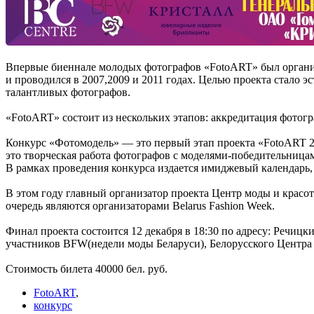
Впервые биеннале молодых фотографов «FotoART» был организ
и проводился в 2007,2009 и 2011 годах. Целью проекта стало 
талантливых фотографов.
«FotoART» состоит из нескольких этапов: аккредитация фотогр
Конкурс «Фотомодель» — это первый этап проекта «FotoART 20
это творческая работа фотографов с моделями-победительницами
В рамках проведения конкурса издается имиджевый календарь,
В этом году главный организатор проекта Центр моды и крас
очередь являются организаторами Belarus Fashion Week.
Финал проекта состоится 12 декабря в 18:30 по адресу: Речиц
участников BFW(недели моды Беларуси), Белорусского Центра 
Стоимость билета 40000 бел. руб.
FotoART
,
конкурс