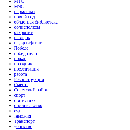
МТС
МЧС
наркотики
новый год
областная библиотека
облисполком
открытие
паводок
пауэрлифтинг
Победа
победители
пожар
праздник
презентация
работа
Реконструкция
Смерть
Советский район
спорт
статистика
строительство
суд
таможня
Транспорт
убийство