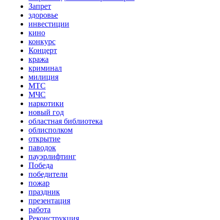
Запрет
здоровье
инвестиции
кино
конкурс
Концерт
кража
криминал
милиция
МТС
МЧС
наркотики
новый год
областная библиотека
облисполком
открытие
паводок
пауэрлифтинг
Победа
победители
пожар
праздник
презентация
работа
Реконструкция