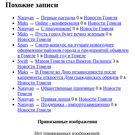
Похожие записи
Narayan
→
Первые награды
0
в
Новости Гомеля
Maks
→
Online - конференция
0
в
Новости Гомеля
Narayan
→
С праздником!
0
в
Новости Гомеля
Maks
→
Пусть город будет вечно зеленым
0
в
Новости Гомеля
Spars
→
Смотр-конкурс на лучшее новогоднее
оформление районов города и предприятий объявлен
в Гомеле
1
в
Новый год в Гомеле
Swift
→
Мэром Гомеля стал Виктор Пилипец
3
в
Новости Гомеля
Maks
→
В Гомеле ко Дню независимости после
капремонта откроется Дом гражданских обрядов
0
в
Новости Гомеля
Narayan
→
Общественные приемные
0
в
Новости
Гомеля
Narayan
→
Прямая линия
0
в
Новости Гомеля
Narayan
→
Поддержка - импортозамещению
0
в
Новости Гомеля
Привязанные изображения
Нет привязанных изображений.