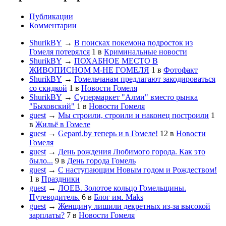
Публикации
Комментарии
ShurikBY
→
В поисках покемона подросток из
Гомеля потерялся
1
в
Криминальные новости
ShurikBY
→
ПОХАБНОЕ МЕСТО В
ЖИВОПИСНОМ М-НЕ ГОМЕЛЯ
1
в
Фотофакт
ShurikBY
→
Гомельчанам предлагают закодироваться
со скидкой
1
в
Новости Гомеля
ShurikBY
→
Супермаркет "Алми" вместо рынка
"Быховский"
1
в
Новости Гомеля
guest
→
Мы строили, строили и наконец построили
1
в
Жильё в Гомеле
guest
→
Gepard.by теперь и в Гомеле!
12
в
Новости
Гомеля
guest
→
День рождения Любимого города. Как это
было...
9
в
День города Гомель
guest
→
С наступающим Новым годом и Рождеством!
1
в
Праздники
guest
→
ЛОЕВ. Золотое кольцо Гомельщины.
Путеводитель.
6
в
Блог им. Maks
guest
→
Женщину лишили декретных из-за высокой
зарплаты?
7
в
Новости Гомеля