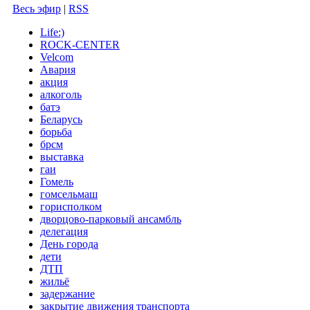
Весь эфир
|
RSS
Life:)
ROCK-CENTER
Velcom
Авария
акция
алкоголь
батэ
Беларусь
борьба
брсм
выставка
гаи
Гомель
гомсельмаш
горисполком
дворцово-парковый ансамбль
делегация
День города
дети
ДТП
жильё
задержание
закрытие движения транспорта