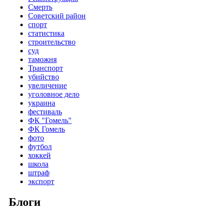
Смерть
Советский район
спорт
статистика
строительство
суд
таможня
Транспорт
убийство
увеличение
уголовное дело
украина
фестиваль
ФК "Гомель"
ФК Гомель
фото
футбол
хоккей
школа
штраф
экспорт
Блоги