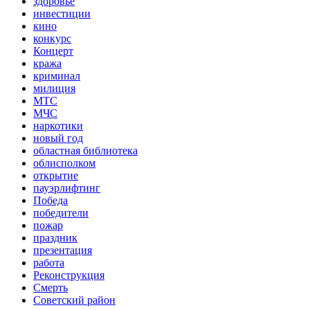
здоровье
инвестиции
кино
конкурс
Концерт
кража
криминал
милиция
МТС
МЧС
наркотики
новый год
областная библиотека
облисполком
открытие
пауэрлифтинг
Победа
победители
пожар
праздник
презентация
работа
Реконструкция
Смерть
Советский район