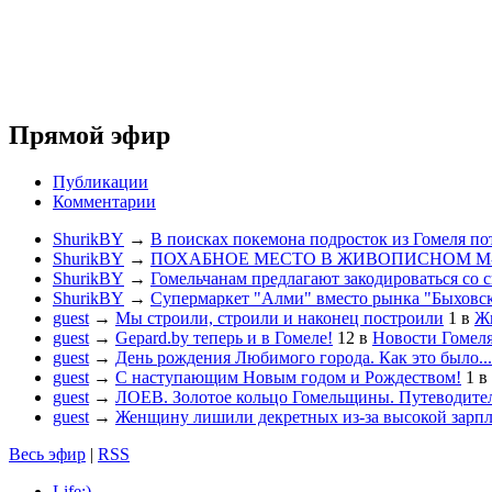
Прямой эфир
Публикации
Комментарии
ShurikBY
→
В поисках покемона подросток из Гомеля по
ShurikBY
→
ПОХАБНОЕ МЕСТО В ЖИВОПИСНОМ М
ShurikBY
→
Гомельчанам предлагают закодироваться со 
ShurikBY
→
Супермаркет "Алми" вместо рынка "Быховс
guest
→
Мы строили, строили и наконец построили
1
в
Жи
guest
→
Gepard.by теперь и в Гомеле!
12
в
Новости Гомел
guest
→
День рождения Любимого города. Как это было...
guest
→
С наступающим Новым годом и Рождеством!
1
в
guest
→
ЛОЕВ. Золотое кольцо Гомельщины. Путеводител
guest
→
Женщину лишили декретных из-за высокой зарп
Весь эфир
|
RSS
Life:)