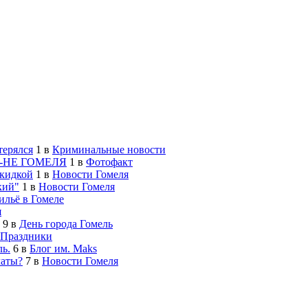
терялся
1
в
Криминальные новости
-НЕ ГОМЕЛЯ
1
в
Фотофакт
скидкой
1
в
Новости Гомеля
кий"
1
в
Новости Гомеля
льё в Гомеле
я
9
в
День города Гомель
Праздники
ь.
6
в
Блог им. Maks
латы?
7
в
Новости Гомеля