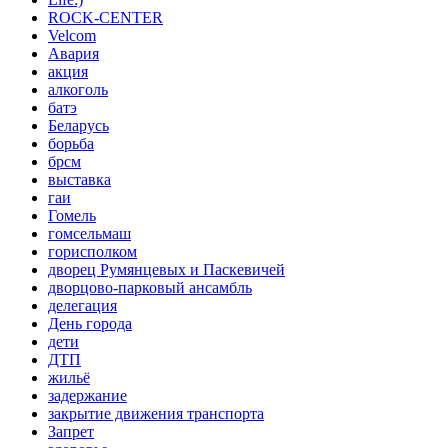
ROCK-CENTER
Velcom
Авария
акция
алкоголь
батэ
Беларусь
борьба
брсм
выставка
гаи
Гомель
гомсельмаш
горисполком
дворец Румянцевых и Паскевичей
дворцово-парковый ансамбль
делегация
День города
дети
ДТП
жильё
задержание
закрытие движения транспорта
Запрет