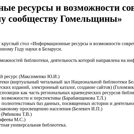
ые ресурсы и возможности со
му сообществу Гомельщины»
дит круглый стол «Информационные ресурсы и возможности совр
ному Году науки в Беларуси.
озможностей библиотеки, деятельность которой направлена на и
й ресурс (Максименко Ю.И.)
отеки (виртуальный читальный зал Национальной библиотеки Бе
ских изданий, электронный каталог, создание сайтов) (Голомзик 
спозиции как часть региональных краеведческих ресурсов библи
: возможности и перспективы (Барабанщикова Т.Л.)
 полнотекстовых баз данных, посвященных истории и деятельно
равовому просвещению населения (Белевич И.П.)
(Рябикова Т.В.)
афеева М.С.)
стная универсальная библиотека.