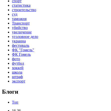
спорт
статистика
строительство
суд
таможня
Транспорт
убийство
увеличение
уголовное дело
украина
фестиваль
ФК "Гомель"
ФК Гомель
фото
футбол
хоккей
школа
штраф
экспорт
Блоги
Топ
16.36