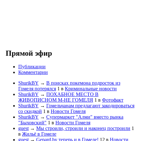
Прямой эфир
Публикации
Комментарии
ShurikBY
→
В поисках покемона подросток из
Гомеля потерялся
1
в
Криминальные новости
ShurikBY
→
ПОХАБНОЕ МЕСТО В
ЖИВОПИСНОМ М-НЕ ГОМЕЛЯ
1
в
Фотофакт
ShurikBY
→
Гомельчанам предлагают закодироваться
со скидкой
1
в
Новости Гомеля
ShurikBY
→
Супермаркет "Алми" вместо рынка
"Быховский"
1
в
Новости Гомеля
guest
→
Мы строили, строили и наконец построили
1
в
Жильё в Гомеле
guest
→
Gepard.by теперь и в Гомеле!
12
в
Новости