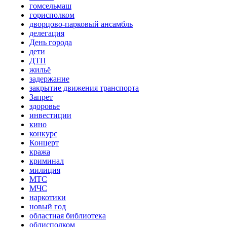
гомсельмаш
горисполком
дворцово-парковый ансамбль
делегация
День города
дети
ДТП
жильё
задержание
закрытие движения транспорта
Запрет
здоровье
инвестиции
кино
конкурс
Концерт
кража
криминал
милиция
МТС
МЧС
наркотики
новый год
областная библиотека
облисполком