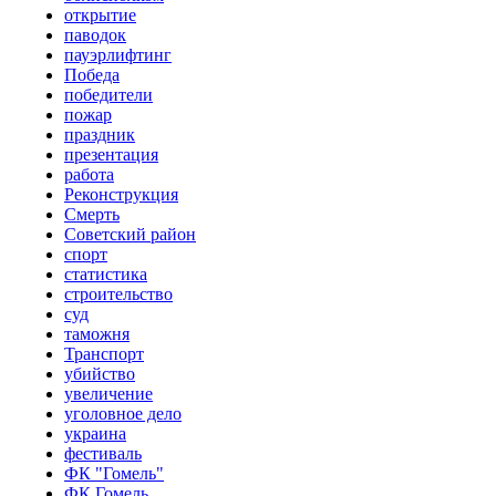
открытие
паводок
пауэрлифтинг
Победа
победители
пожар
праздник
презентация
работа
Реконструкция
Смерть
Советский район
спорт
статистика
строительство
суд
таможня
Транспорт
убийство
увеличение
уголовное дело
украина
фестиваль
ФК "Гомель"
ФК Гомель