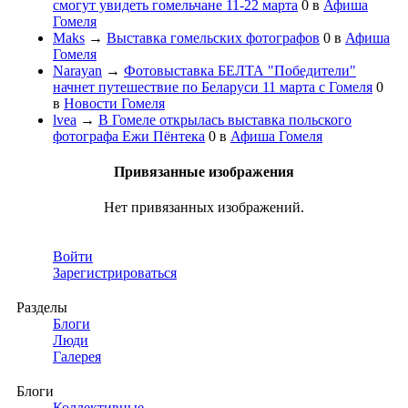
смогут увидеть гомельчане 11-22 марта
0
в
Афиша
Гомеля
Maks
→
Выставка гомельских фотографов
0
в
Афиша
Гомеля
Narayan
→
Фотовыставка БЕЛТА "Победители"
начнет путешествие по Беларуси 11 марта с Гомеля
0
в
Новости Гомеля
lvea
→
В Гомеле открылась выставка польского
фотографа Ежи Пёнтека
0
в
Афиша Гомеля
Привязанные изображения
Нет привязанных изображений.
Войти
Зарегистрироваться
Разделы
Блоги
Люди
Галерея
Блоги
Коллективные