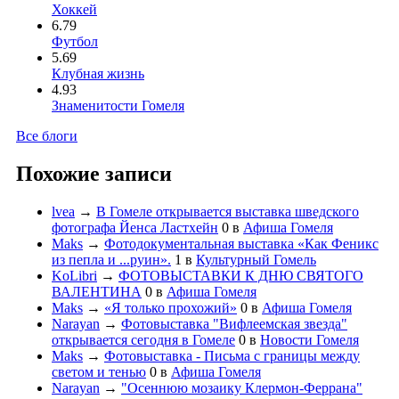
Хоккей
6.79
Футбол
5.69
Клубная жизнь
4.93
Знаменитости Гомеля
Все блоги
Похожие записи
lvea
→
В Гомеле открывается выставка шведского
фотографа Йенса Ластхейн
0
в
Афиша Гомеля
Maks
→
Фотодокументальная выставка «Как Феникс
из пепла и ...руин».
1
в
Культурный Гомель
KoLibri
→
ФОТОВЫСТАВКИ К ДНЮ СВЯТОГО
ВАЛЕНТИНА
0
в
Афиша Гомеля
Maks
→
«Я только прохожий»
0
в
Афиша Гомеля
Narayan
→
Фотовыставка "Вифлеемская звезда"
открывается сегодня в Гомеле
0
в
Новости Гомеля
Maks
→
Фотовыставка - Письма с границы между
светом и тенью
0
в
Афиша Гомеля
Narayan
→
"Осеннюю мозаику Клермон-Феррана"