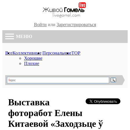
Войти
или
Зарегистрироваться
МЕНЮ
Все
Коллективные
Персональные
TOP
Хорошие
Плохие
Выставка
фоторабот Елены
Китаевой «Заходзьце ў