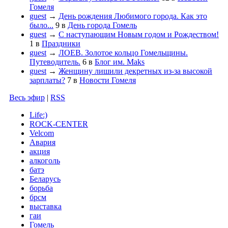
Гомеля
guest
→
День рождения Любимого города. Как это
было...
9
в
День города Гомель
guest
→
С наступающим Новым годом и Рождеством!
1
в
Праздники
guest
→
ЛОЕВ. Золотое кольцо Гомельщины.
Путеводитель.
6
в
Блог им. Maks
guest
→
Женщину лишили декретных из-за высокой
зарплаты?
7
в
Новости Гомеля
Весь эфир
|
RSS
Life:)
ROCK-CENTER
Velcom
Авария
акция
алкоголь
батэ
Беларусь
борьба
брсм
выставка
гаи
Гомель