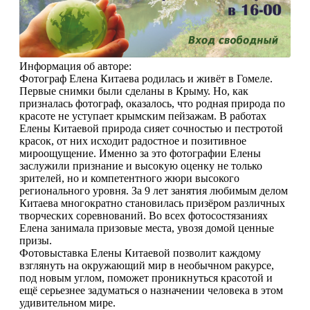
Информация об авторе:
Фотограф Елена Китаева родилась и живёт в Гомеле.
Первые снимки были сделаны в Крыму. Но, как
призналась фотограф, оказалось, что родная природа по
красоте не уступает крымским пейзажам. В работах
Елены Китаевой природа сияет сочностью и пестротой
красок, от них исходит радостное и позитивное
мироощущение. Именно за это фотографии Елены
заслужили признание и высокую оценку не только
зрителей, но и компетентного жюри высокого
регионального уровня. За 9 лет занятия любимым делом
Китаева многократно становилась призёром различных
творческих соревнований. Во всех фотосостязаниях
Елена занимала призовые места, увозя домой ценные
призы.
Фотовыставка Елены Китаевой позволит каждому
взглянуть на окружающий мир в необычном ракурсе,
под новым углом, поможет проникнуться красотой и
ещё серьезнее задуматься о назначении человека в этом
удивительном мире.