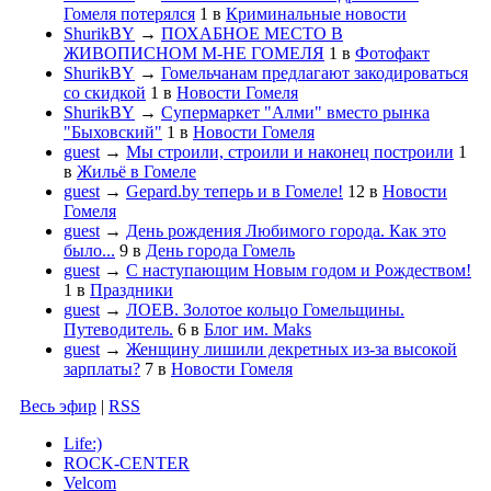
Гомеля потерялся
1
в
Криминальные новости
ShurikBY
→
ПОХАБНОЕ МЕСТО В
ЖИВОПИСНОМ М-НЕ ГОМЕЛЯ
1
в
Фотофакт
ShurikBY
→
Гомельчанам предлагают закодироваться
со скидкой
1
в
Новости Гомеля
ShurikBY
→
Супермаркет "Алми" вместо рынка
"Быховский"
1
в
Новости Гомеля
guest
→
Мы строили, строили и наконец построили
1
в
Жильё в Гомеле
guest
→
Gepard.by теперь и в Гомеле!
12
в
Новости
Гомеля
guest
→
День рождения Любимого города. Как это
было...
9
в
День города Гомель
guest
→
С наступающим Новым годом и Рождеством!
1
в
Праздники
guest
→
ЛОЕВ. Золотое кольцо Гомельщины.
Путеводитель.
6
в
Блог им. Maks
guest
→
Женщину лишили декретных из-за высокой
зарплаты?
7
в
Новости Гомеля
Весь эфир
|
RSS
Life:)
ROCK-CENTER
Velcom