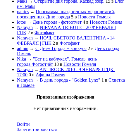
Maks
→
Открытие дня города. Каскад озёр.
15
в
Блог
им. Maks
panics
→
Программа праздничных мероприятий,
посвященных Дню города
5
в
Новости Гомеля
lotos
→
День города - фотоотчет
4
в
Новости Гомеля
Narayan
→
NIRVANA TRIBUTE - 20 ФЕВРАЛЯ |
ГЦК
2
в
Фотофакт
Narayan
→
НОЧЬ СВЯТОГО ВАЛЕНТИНА - 14
ФЕВРАЛЯ | ГЦК
2
в
Фотофакт
admin
→
С Днем Города + конкурс
2
в
День города
Гомель
Nika
→
"Бег на каблуках". Гомель, день
города.Фотоотчёт
18
в
Новости Гомеля
Narayan
→
ANTIROCK 2010 - 9 ЯНВАРЯ | ГЦК |
17:00
0
в
Афиша Гомеля
Narayan
→
В день города - "Golden Lynx"
1
в
Схватка
в Гомеле
Привязанные изображения
Нет привязанных изображений.
Войти
Зарегистрироваться