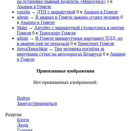
на остановке пьяный водитель «Мерседеса»
5
в
Аварии в Гомеле
vazzila
→
ДТП с маршруткой
0
в
Аварии в Гомеле
admin
→
В аварии в Гомеле заживо сгорел человек
0
в
Аварии в Гомеле
Maks
→
Автобус с маршруткой столкнулись в центре
Гомеля
0
в
Транспорт Гомеля
admin
→
В Гомеле маршрутчики нарушают ПДД, но
в аварии ещё не попадали
0
в
Транспорт Гомеля
JenyaYanochkin
→
Три человека погибли за
минувшие сутки на автодорогах Беларуси
0
в
Аварии
в Гомеле
Привязанные изображения
Нет привязанных изображений.
Войти
Зарегистрироваться
Разделы
Блоги
Люди
Галерея