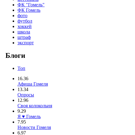
ФК "Гомель"
ФК Гомель
фото
футбол
хоккей
школа
штраф
экспорт
Блоги
Топ
16.36
Афиша Гомеля
13.34
Опросы
12.96
Своя колокольня
9.29
Я ♥ Гомель
7.95
Новости Гомеля
6.97