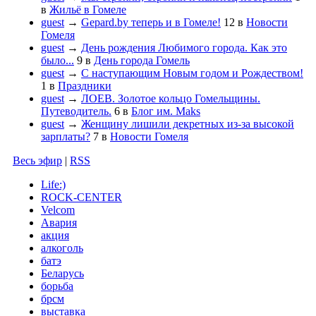
в
Жильё в Гомеле
guest
→
Gepard.by теперь и в Гомеле!
12
в
Новости
Гомеля
guest
→
День рождения Любимого города. Как это
было...
9
в
День города Гомель
guest
→
С наступающим Новым годом и Рождеством!
1
в
Праздники
guest
→
ЛОЕВ. Золотое кольцо Гомельщины.
Путеводитель.
6
в
Блог им. Maks
guest
→
Женщину лишили декретных из-за высокой
зарплаты?
7
в
Новости Гомеля
Весь эфир
|
RSS
Life:)
ROCK-CENTER
Velcom
Авария
акция
алкоголь
батэ
Беларусь
борьба
брсм
выставка