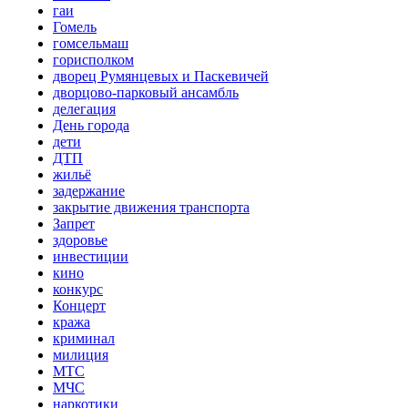
гаи
Гомель
гомсельмаш
горисполком
дворец Румянцевых и Паскевичей
дворцово-парковый ансамбль
делегация
День города
дети
ДТП
жильё
задержание
закрытие движения транспорта
Запрет
здоровье
инвестиции
кино
конкурс
Концерт
кража
криминал
милиция
МТС
МЧС
наркотики