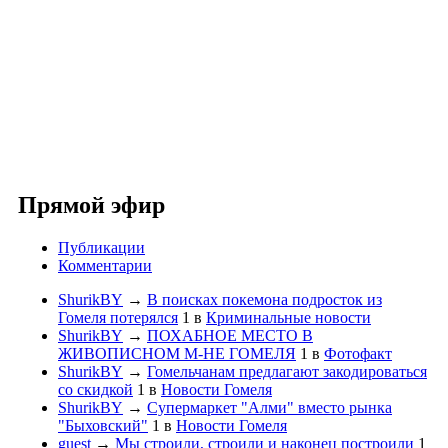
Прямой эфир
Публикации
Комментарии
ShurikBY
→
В поисках покемона подросток из
Гомеля потерялся
1
в
Криминальные новости
ShurikBY
→
ПОХАБНОЕ МЕСТО В
ЖИВОПИСНОМ М-НЕ ГОМЕЛЯ
1
в
Фотофакт
ShurikBY
→
Гомельчанам предлагают закодироваться
со скидкой
1
в
Новости Гомеля
ShurikBY
→
Супермаркет "Алми" вместо рынка
"Быховский"
1
в
Новости Гомеля
guest
→
Мы строили, строили и наконец построили
1