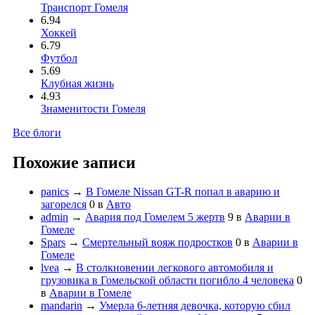
Транспорт Гомеля
6.94
Хоккей
6.79
Футбол
5.69
Клубная жизнь
4.93
Знаменитости Гомеля
Все блоги
Похожие записи
panics
→
В Гомеле Nissan GT-R попал в аварию и
загорелся
0
в
Авто
admin
→
Авария под Гомелем 5 жертв
9
в
Аварии в
Гомеле
Spars
→
Смертельный вояж подростков
0
в
Аварии в
Гомеле
lvea
→
В столкновении легкового автомобиля и
грузовика в Гомельской области погибло 4 человека
0
в
Аварии в Гомеле
mandarin
→
Умерла 6-летняя девочка, которую сбил