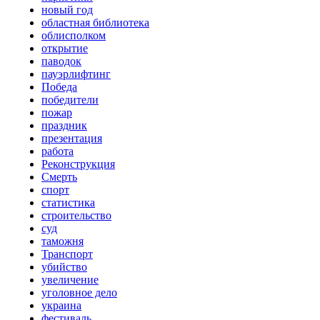
новый год
областная библиотека
облисполком
открытие
паводок
пауэрлифтинг
Победа
победители
пожар
праздник
презентация
работа
Реконструкция
Смерть
спорт
статистика
строительство
суд
таможня
Транспорт
убийство
увеличение
уголовное дело
украина
фестиваль