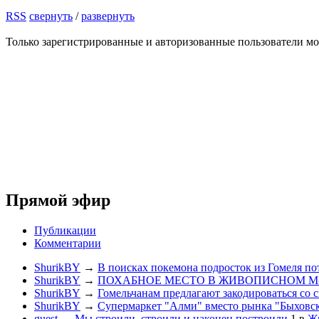
RSS
свернуть
/
развернуть
Только зарегистрированные и авторизованные пользователи мо
Прямой эфир
Публикации
Комментарии
ShurikBY
→
В поисках покемона подросток из Гомеля по
ShurikBY
→
ПОХАБНОЕ МЕСТО В ЖИВОПИСНОМ М
ShurikBY
→
Гомельчанам предлагают закодироваться со 
ShurikBY
→
Супермаркет "Алми" вместо рынка "Быховс
guest
→
Мы строили, строили и наконец построили
1
в
Жи