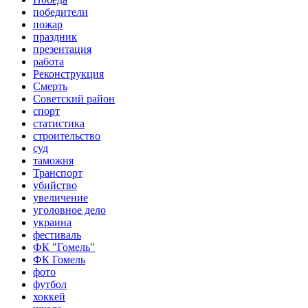
победители
пожар
праздник
презентация
работа
Реконструкция
Смерть
Советский район
спорт
статистика
строительство
суд
таможня
Транспорт
убийство
увеличение
уголовное дело
украина
фестиваль
ФК "Гомель"
ФК Гомель
фото
футбол
хоккей