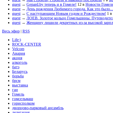
guest
→
Gepard.by теперь и в Гомеле!
12
в
Новости Гомел
guest
→
День рождения Любимого города. Как это было...
guest
→
С наступающим Новым годом и Рождеством!
1
в
guest
→
ЛОЕВ. Золотое кольцо Гомельщины. Путеводител
guest
→
Женщину лишили декретных из-за высокой зарп
Весь эфир
|
RSS
Life:)
ROCK-CENTER
Velcom
Авария
акция
алкоголь
батэ
Беларусь
борьба
брсм
выставка
гаи
Гомель
гомсельмаш
горисполком
дворцово-парковый ансамбль
делегация