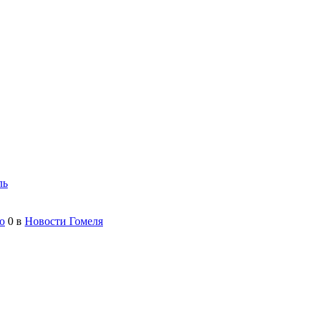
ль
о
0
в
Новости Гомеля