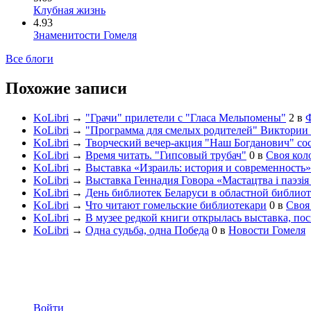
Клубная жизнь
4.93
Знаменитости Гомеля
Все блоги
Похожие записи
KoLibri
→
"Грачи" прилетели с "Гласа Мельпомены"
2
в
KoLibri
→
"Программа для смелых родителей" Виктории
KoLibri
→
Творческий вечер-акция "Наш Богданович" сос
KoLibri
→
Время читать. "Гипсовый трубач"
0
в
Своя кол
KoLibri
→
Выставка «Израиль: история и современность»
KoLibri
→
Выставка Геннадия Говора «Мастацтва і паэзія 
KoLibri
→
День библиотек Беларуси в областной библиот
KoLibri
→
Что читают гомельские библиотекари
0
в
Своя
KoLibri
→
В музее редкой книги открылась выставка, по
KoLibri
→
Одна судьба, одна Победа
0
в
Новости Гомеля
Войти