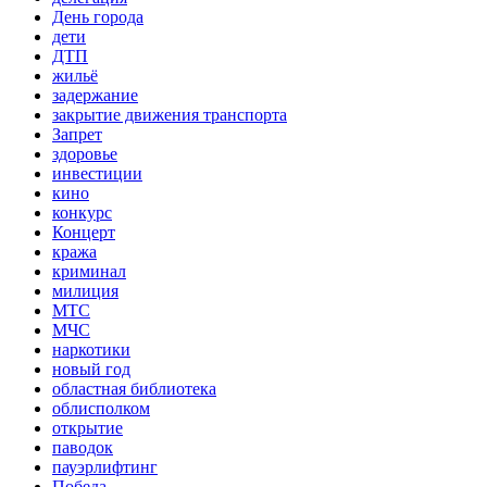
День города
дети
ДТП
жильё
задержание
закрытие движения транспорта
Запрет
здоровье
инвестиции
кино
конкурс
Концерт
кража
криминал
милиция
МТС
МЧС
наркотики
новый год
областная библиотека
облисполком
открытие
паводок
пауэрлифтинг
Победа