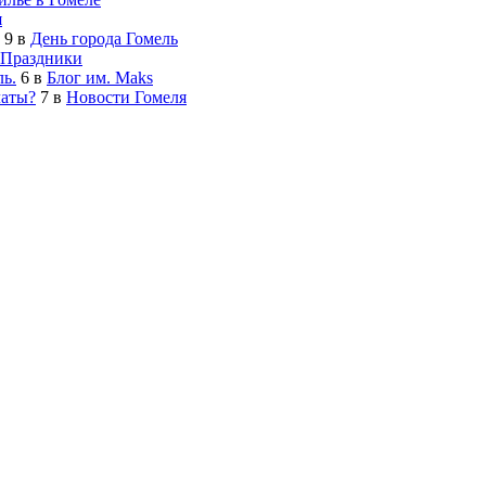
я
9
в
День города Гомель
Праздники
ь.
6
в
Блог им. Maks
латы?
7
в
Новости Гомеля