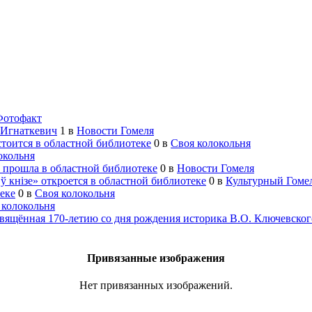
Фотофакт
 Игнаткевич
1
в
Новости Гомеля
тоится в областной библиотеке
0
в
Своя колокольня
окольня
 прошла в областной библиотеке
0
в
Новости Гомеля
ў кнізе» откроется в областной библиотеке
0
в
Культурный Гоме
еке
0
в
Своя колокольня
 колокольня
свящённая 170-летию со дня рождения историка В.О. Ключевског
Привязанные изображения
Нет привязанных изображений.