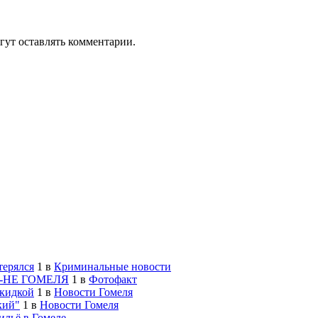
гут оставлять комментарии.
терялся
1
в
Криминальные новости
-НЕ ГОМЕЛЯ
1
в
Фотофакт
скидкой
1
в
Новости Гомеля
кий"
1
в
Новости Гомеля
льё в Гомеле