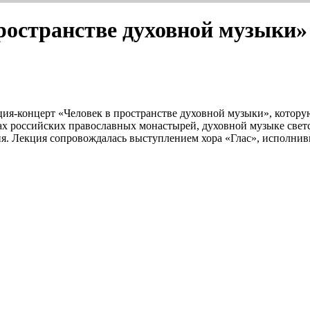
ространстве духовной музыки»
кция-концерт «Человек в пространстве духовной музыки», котор
ах российских православных монастырей, духовной музыке свет
есня. Лекция сопровождалась выступлением хора «Глас», исполн