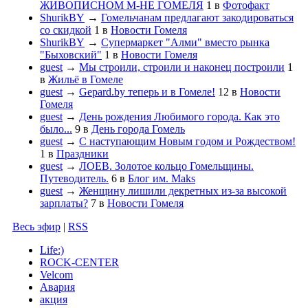
ЖИВОПИСНОМ М-НЕ ГОМЕЛЯ
1
в
Фотофакт
ShurikBY
→
Гомельчанам предлагают закодироваться
со скидкой
1
в
Новости Гомеля
ShurikBY
→
Супермаркет "Алми" вместо рынка
"Быховский"
1
в
Новости Гомеля
guest
→
Мы строили, строили и наконец построили
1
в
Жильё в Гомеле
guest
→
Gepard.by теперь и в Гомеле!
12
в
Новости
Гомеля
guest
→
День рождения Любимого города. Как это
было...
9
в
День города Гомель
guest
→
С наступающим Новым годом и Рождеством!
1
в
Праздники
guest
→
ЛОЕВ. Золотое кольцо Гомельщины.
Путеводитель.
6
в
Блог им. Maks
guest
→
Женщину лишили декретных из-за высокой
зарплаты?
7
в
Новости Гомеля
Весь эфир
|
RSS
Life:)
ROCK-CENTER
Velcom
Авария
акция