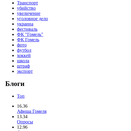
Транспорт
убийство
увеличение
уголовное дело
украина
фестиваль
ФК "Гомель"
ФК Гомель
фото
футбол
хоккей
школа
штраф
экспорт
Блоги
Топ
16.36
Афиша Гомеля
13.34
Опросы
12.96