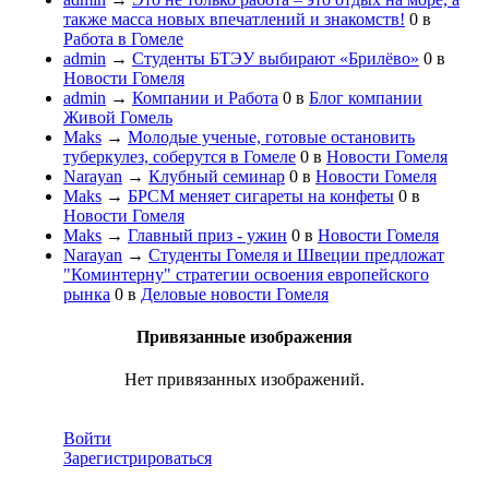
также масса новых впечатлений и знакомств!
0
в
Работа в Гомеле
admin
→
Студенты БТЭУ выбирают «Брилёво»
0
в
Новости Гомеля
admin
→
Компании и Работа
0
в
Блог компании
Живой Гомель
Maks
→
Молодые ученые, готовые остановить
туберкулез, соберутся в Гомеле
0
в
Новости Гомеля
Narayan
→
Клубный семинар
0
в
Новости Гомеля
Maks
→
БРСМ меняет сигареты на конфеты
0
в
Новости Гомеля
Maks
→
Главный приз - ужин
0
в
Новости Гомеля
Narayan
→
Студенты Гомеля и Швеции предложат
"Коминтерну" стратегии освоения европейского
рынка
0
в
Деловые новости Гомеля
Привязанные изображения
Нет привязанных изображений.
Войти
Зарегистрироваться