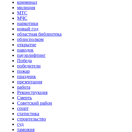
криминал
милиция
МТС
МЧС
наркотики
новый год
областная библиотека
облисполком
открытие
паводок
пауэрлифтинг
Победа
победители
пожар
праздник
презентация
работа
Реконструкция
Смерть
Советский район
спорт
статистика
строительство
суд
таможня