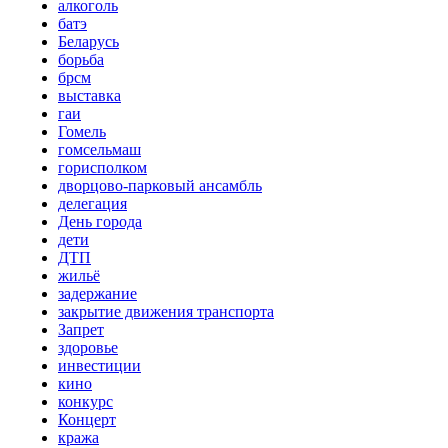
алкоголь
батэ
Беларусь
борьба
брсм
выставка
гаи
Гомель
гомсельмаш
горисполком
дворцово-парковый ансамбль
делегация
День города
дети
ДТП
жильё
задержание
закрытие движения транспорта
Запрет
здоровье
инвестиции
кино
конкурс
Концерт
кража