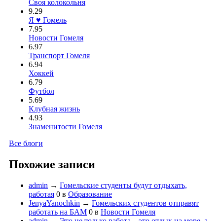
Своя колокольня
9.29
Я ♥ Гомель
7.95
Новости Гомеля
6.97
Транспорт Гомеля
6.94
Хоккей
6.79
Футбол
5.69
Клубная жизнь
4.93
Знаменитости Гомеля
Все блоги
Похожие записи
admin
→
Гомельские студенты будут отдыхать,
работая
0
в
Образование
JenyaYanochkin
→
Гомельских студентов отправят
работать на БАМ
0
в
Новости Гомеля
admin
→
Это не только работа – это отдых на море, а