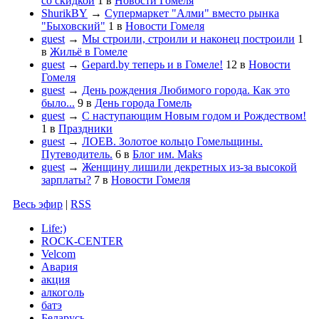
со скидкой
1
в
Новости Гомеля
ShurikBY
→
Супермаркет "Алми" вместо рынка
"Быховский"
1
в
Новости Гомеля
guest
→
Мы строили, строили и наконец построили
1
в
Жильё в Гомеле
guest
→
Gepard.by теперь и в Гомеле!
12
в
Новости
Гомеля
guest
→
День рождения Любимого города. Как это
было...
9
в
День города Гомель
guest
→
С наступающим Новым годом и Рождеством!
1
в
Праздники
guest
→
ЛОЕВ. Золотое кольцо Гомельщины.
Путеводитель.
6
в
Блог им. Maks
guest
→
Женщину лишили декретных из-за высокой
зарплаты?
7
в
Новости Гомеля
Весь эфир
|
RSS
Life:)
ROCK-CENTER
Velcom
Авария
акция
алкоголь
батэ
Беларусь