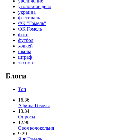
увеличение
уголовное дело
украина
фестиваль
ФК "Гомель"
ФК Гомель
фото
футбол
хоккей
школа
штраф
экспорт
Блоги
Топ
16.36
Афиша Гомеля
13.34
Опросы
12.96
Своя колокольня
9.29
Я ♥ Гомель