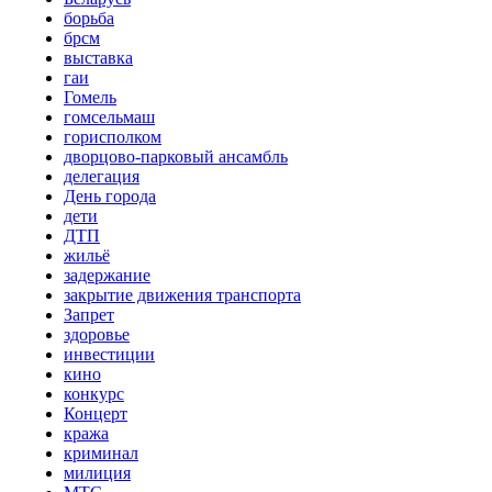
борьба
брсм
выставка
гаи
Гомель
гомсельмаш
горисполком
дворцово-парковый ансамбль
делегация
День города
дети
ДТП
жильё
задержание
закрытие движения транспорта
Запрет
здоровье
инвестиции
кино
конкурс
Концерт
кража
криминал
милиция