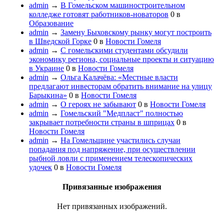
admin
→
В Гомельском машиностроительном
колледже готовят работников-новаторов
0
в
Образование
admin
→
Замену Быховскому рынку могут построить
в Шведской Горке
0
в
Новости Гомеля
admin
→
С гомельскими студентами обсудили
экономику региона, социальные проекты и ситуацию
в Украине
0
в
Новости Гомеля
admin
→
Ольга Калачёва: «Местные власти
предлагают инвесторам обратить внимание на улицу
Барыкина»
0
в
Новости Гомеля
admin
→
О героях не забывают
0
в
Новости Гомеля
admin
→
Гомельский "Медпласт" полностью
закрывает потребности страны в шприцах
0
в
Новости Гомеля
admin
→
На Гомельщине участились случаи
попадания под напряжение, при осуществлении
рыбной ловли с применением телескопических
удочек
0
в
Новости Гомеля
Привязанные изображения
Нет привязанных изображений.