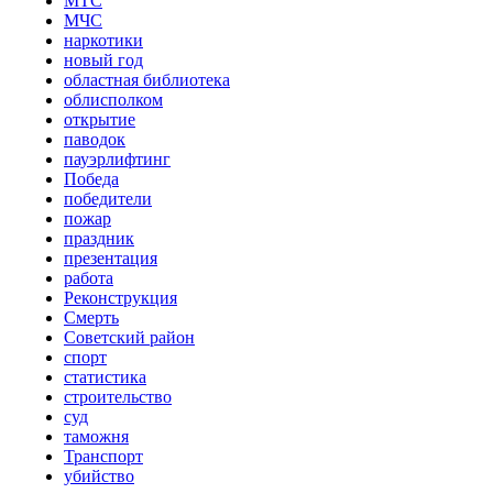
МТС
МЧС
наркотики
новый год
областная библиотека
облисполком
открытие
паводок
пауэрлифтинг
Победа
победители
пожар
праздник
презентация
работа
Реконструкция
Смерть
Советский район
спорт
статистика
строительство
суд
таможня
Транспорт
убийство