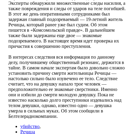
Эксперты обнаружили множественные следы насилия, а
также повреждения и следы от ударов на теле погибшей.
В этот же день оперативными сотрудниками был
задержан главный подозреваемый — 19-летний житель
Речицы, который ранее уже был судим. Об этом
пишется в «Комсомольской правде». В дальнейшем
также были задержаны еще двое — знакомые
подозреваемого. В настоящее время идет проверка их
причастия к совершению преступления.
В интересах следствия вся информация по данному
делу, получившему общественный резонанс, держится в
тайне. В самом начале экспертам было довольно сложно
установить причину смерти жительницы Речицы —
настолько сильно было изувечено ее тело. Следствие
считает, что на девушку напало трое человек —
предположительно ее знакомые сверстники. Именно
они и избили до смерти молодую девушку. Пока не
известно насколько долго преступники издевались над
телом девушки, однако, известно одно — девушка
умерла в сильных муках. Об этом сообщили в
Белтелерадиокомпании.
убийство
,
Речица