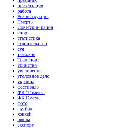
праздник
презентация
работа
Реконструкция
Смерть
Советский район
спорт
статистика
строительство
суд
таможня
Транспорт
убийство
увеличение
уголовное дело
украина
фестиваль
ФК "Гомель"
ФК Гомель
фото
футбол
хоккей
школа
экспорт