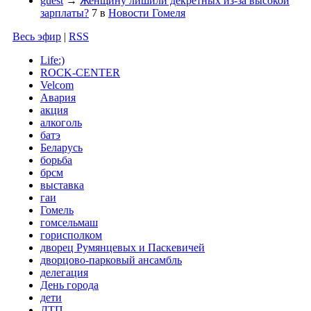
guest
→
Женщину лишили декретных из-за высокой
зарплаты?
7
в
Новости Гомеля
Весь эфир
|
RSS
Life:)
ROCK-CENTER
Velcom
Авария
акция
алкоголь
батэ
Беларусь
борьба
брсм
выставка
гаи
Гомель
гомсельмаш
горисполком
дворец Румянцевых и Паскевичей
дворцово-парковый ансамбль
делегация
День города
дети
ДТП