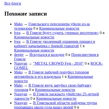
Все блоги
Похожие записи
Maks
→
Гомельского пенсионера убили из-за
телевизора
0
в
Криминальные новости
lvea
→
В Гомеле будут судить «черных риэлтеров»
0
в
Криминальные новости
lvea
→
В Гомеле уволенный охранник пришел в
кабинет начальника с боевой гранатой
1
в
Криминальные новости
denjer
→
Искупался в колодце
0
в
Происшествия в
Гомеле
Narayan
→
"METAL CROWD Fest - 2010"
0
в
ROCK-
GOMEL
Maks
→
В Гомеле рабочий порубил топором
автомобиль и его владельца
1
в
Криминальные
новости
Maks
→
В Гомеле внук зарубил свою бабушку
топором
0
в
Криминальные новости
Narayan
→
В Гомеле раскрыто убийство 25-летней
давности
0
в
Криминальные новости
Narayan
→
В Гомельской области найдены трупы
пропавших около года назад людей
0
в