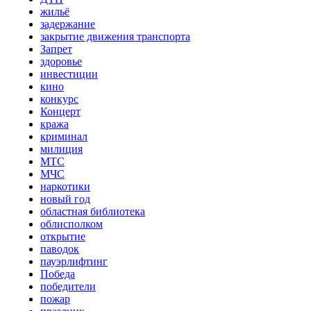
жильё
задержание
закрытие движения транспорта
Запрет
здоровье
инвестиции
кино
конкурс
Концерт
кража
криминал
милиция
МТС
МЧС
наркотики
новый год
областная библиотека
облисполком
открытие
паводок
пауэрлифтинг
Победа
победители
пожар