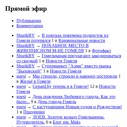
Прямой эфир
Публикации
Комментарии
ShurikBY
→
В поисках покемона подросток из
Гомеля потерялся
1
в
Криминальные новости
ShurikBY
→
ПОХАБНОЕ МЕСТО В
ЖИВОПИСНОМ М-НЕ ГОМЕЛЯ
1
в
Фотофакт
ShurikBY
→
Гомельчанам предлагают закодироваться
со скидкой
1
в
Новости Гомеля
ShurikBY
→
Супермаркет "Алми" вместо рынка
"Быховский"
1
в
Новости Гомеля
guest
→
Мы строили, строили и наконец построили
1
в
Жильё в Гомеле
guest
→
Gepard.by теперь и в Гомеле!
12
в
Новости
Гомеля
guest
→
День рождения Любимого города. Как это
было...
9
в
День города Гомель
guest
→
С наступающим Новым годом и Рождеством!
1
в
Праздники
guest
→
ЛОЕВ. Золотое кольцо Гомельщины.
Путеводитель.
6
в
Блог им. Maks