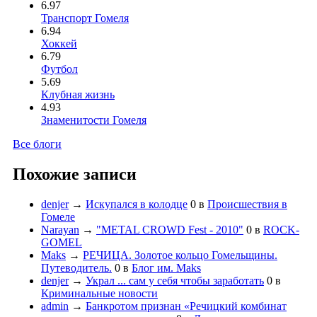
6.97
Транспорт Гомеля
6.94
Хоккей
6.79
Футбол
5.69
Клубная жизнь
4.93
Знаменитости Гомеля
Все блоги
Похожие записи
denjer
→
Искупался в колодце
0
в
Происшествия в
Гомеле
Narayan
→
"METAL CROWD Fest - 2010"
0
в
ROCK-
GOMEL
Maks
→
РЕЧИЦА. Золотое кольцо Гомельщины.
Путеводитель.
0
в
Блог им. Maks
denjer
→
Украл ... сам у себя чтобы заработать
0
в
Криминальные новости
admin
→
Банкротом признан «Речицкий комбинат