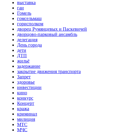
выставка
гаи
Гомель
гомсельмаш
горисполком
дворец Румянцевых и Паскевичей
дворцово-парковый ансамбль
делегация
День города
дети
ДТП
жильё
задержание
закрытие движения транспорта
Запрет
здоровье
инвестиции
кино
конкурс
Концерт
кража
криминал
милиция
МТС
МЧС