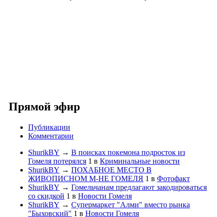
Прямой эфир
Публикации
Комментарии
ShurikBY
→
В поисках покемона подросток из
Гомеля потерялся
1
в
Криминальные новости
ShurikBY
→
ПОХАБНОЕ МЕСТО В
ЖИВОПИСНОМ М-НЕ ГОМЕЛЯ
1
в
Фотофакт
ShurikBY
→
Гомельчанам предлагают закодироваться
со скидкой
1
в
Новости Гомеля
ShurikBY
→
Супермаркет "Алми" вместо рынка
"Быховский"
1
в
Новости Гомеля