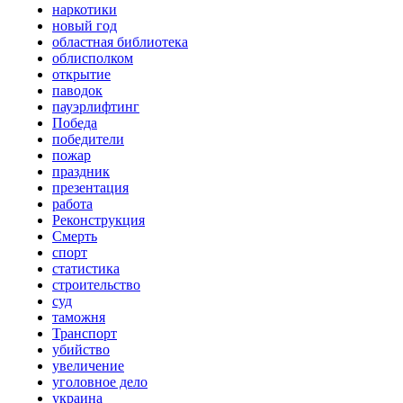
наркотики
новый год
областная библиотека
облисполком
открытие
паводок
пауэрлифтинг
Победа
победители
пожар
праздник
презентация
работа
Реконструкция
Смерть
спорт
статистика
строительство
суд
таможня
Транспорт
убийство
увеличение
уголовное дело
украина