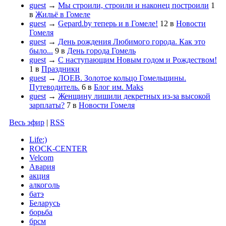
guest
→
Мы строили, строили и наконец построили
1
в
Жильё в Гомеле
guest
→
Gepard.by теперь и в Гомеле!
12
в
Новости
Гомеля
guest
→
День рождения Любимого города. Как это
было...
9
в
День города Гомель
guest
→
С наступающим Новым годом и Рождеством!
1
в
Праздники
guest
→
ЛОЕВ. Золотое кольцо Гомельщины.
Путеводитель.
6
в
Блог им. Maks
guest
→
Женщину лишили декретных из-за высокой
зарплаты?
7
в
Новости Гомеля
Весь эфир
|
RSS
Life:)
ROCK-CENTER
Velcom
Авария
акция
алкоголь
батэ
Беларусь
борьба
брсм