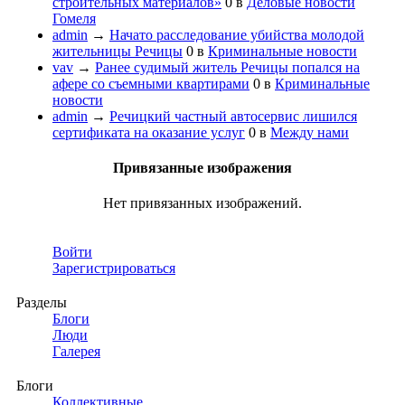
строительных материалов»
0
в
Деловые новости
Гомеля
admin
→
Начато расследование убийства молодой
жительницы Речицы
0
в
Криминальные новости
vav
→
Ранее судимый житель Речицы попался на
афере со съемными квартирами
0
в
Криминальные
новости
admin
→
Речицкий частный автосервис лишился
сертификата на оказание услуг
0
в
Между нами
Привязанные изображения
Нет привязанных изображений.
Войти
Зарегистрироваться
Разделы
Блоги
Люди
Галерея
Блоги
Коллективные