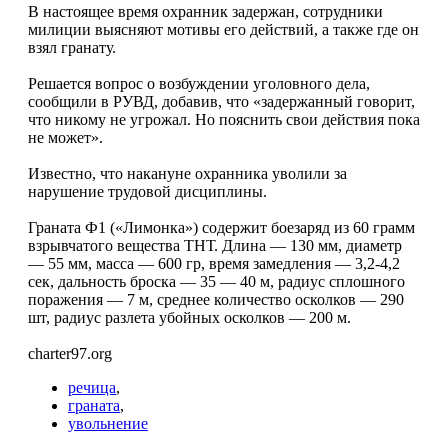
В настоящее время охранник задержан, сотрудники
милиции выясняют мотивы его действий, а также где он
взял гранату.
Решается вопрос о возбуждении уголовного дела,
сообщили в РУВД, добавив, что «задержанный говорит,
что никому не угрожал. Но пояснить свои действия пока
не может».
Известно, что накануне охранника уволили за
нарушение трудовой дисциплины.
Граната Ф1 («Лимонка») содержит боезаряд из 60 грамм
взрывчатого вещества ТНТ. Длина — 130 мм, диаметр
— 55 мм, масса — 600 гр, время замедления — 3,2-4,2
сек, дальность броска — 35 — 40 м, радиус сплошного
поражения — 7 м, среднее количество осколков — 290
шт, радиус разлета убойных осколков — 200 м.
charter97.org
речица
,
граната
,
увольнение