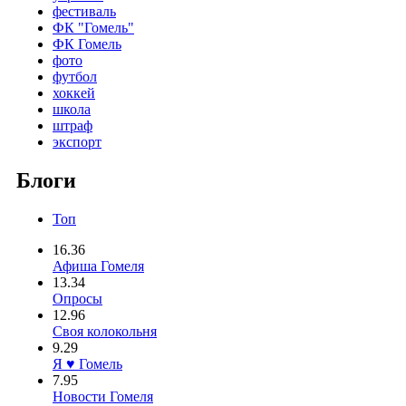
фестиваль
ФК "Гомель"
ФК Гомель
фото
футбол
хоккей
школа
штраф
экспорт
Блоги
Топ
16.36
Афиша Гомеля
13.34
Опросы
12.96
Своя колокольня
9.29
Я ♥ Гомель
7.95
Новости Гомеля