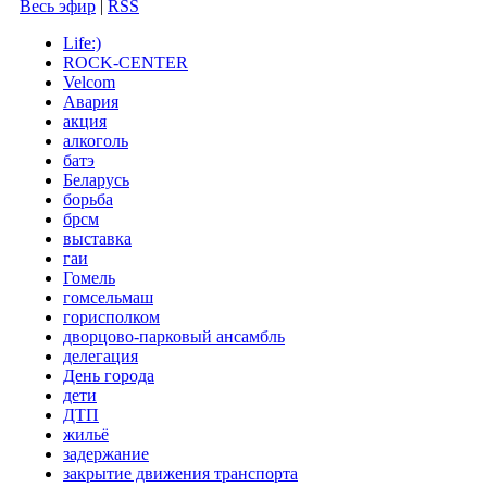
Весь эфир
|
RSS
Life:)
ROCK-CENTER
Velcom
Авария
акция
алкоголь
батэ
Беларусь
борьба
брсм
выставка
гаи
Гомель
гомсельмаш
горисполком
дворцово-парковый ансамбль
делегация
День города
дети
ДТП
жильё
задержание
закрытие движения транспорта