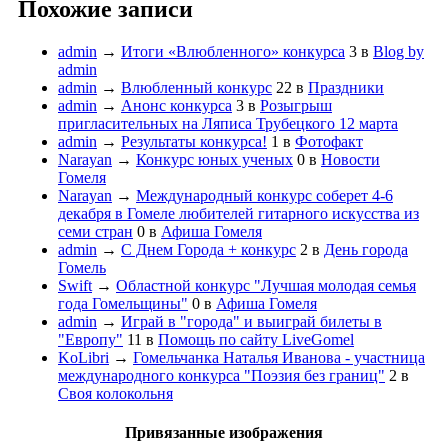
Похожие записи
admin
→
Итоги «Влюбленного» конкурса
3
в
Blog by
admin
admin
→
Влюбленный конкурс
22
в
Праздники
admin
→
Анонс конкурса
3
в
Розыгрыш
пригласительных на Ляписа Трубецкого 12 марта
admin
→
Результаты конкурса!
1
в
Фотофакт
Narayan
→
Конкурс юных ученых
0
в
Новости
Гомеля
Narayan
→
Международный конкурс соберет 4-6
декабря в Гомеле любителей гитарного искусства из
семи стран
0
в
Афиша Гомеля
admin
→
С Днем Города + конкурс
2
в
День города
Гомель
Swift
→
Областной конкурс "Лучшая молодая семья
года Гомельщины"
0
в
Афиша Гомеля
admin
→
Играй в "города" и выиграй билеты в
"Европу"
11
в
Помощь по сайту LiveGomel
KoLibri
→
Гомельчанка Наталья Иванова - участница
международного конкурса "Поэзия без границ"
2
в
Своя колокольня
Привязанные изображения