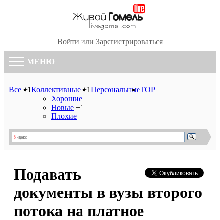
Войти
или
Зарегистрироваться
МЕНЮ
Все
+1
Коллективные
+1
Персональные
TOP
Хорошие
Новые
+1
Плохие
Подавать
документы в вузы второго
потока на платное