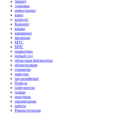
Запрет
здоровье
инвестиции
кино
конкурс
Концерт
кража
криминал
милиция
МТС
МЧС
наркотики
новый год
областная библиотека
облисполком
открытие
паводок
пауэрлифтинг
Победа
победители
пожар
праздник
презентация
работа
Реконструкция