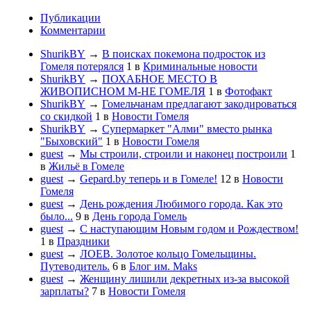
Публикации
Комментарии
ShurikBY
→
В поисках покемона подросток из
Гомеля потерялся
1
в
Криминальные новости
ShurikBY
→
ПОХАБНОЕ МЕСТО В
ЖИВОПИСНОМ М-НЕ ГОМЕЛЯ
1
в
Фотофакт
ShurikBY
→
Гомельчанам предлагают закодироваться
со скидкой
1
в
Новости Гомеля
ShurikBY
→
Супермаркет "Алми" вместо рынка
"Быховский"
1
в
Новости Гомеля
guest
→
Мы строили, строили и наконец построили
1
в
Жильё в Гомеле
guest
→
Gepard.by теперь и в Гомеле!
12
в
Новости
Гомеля
guest
→
День рождения Любимого города. Как это
было...
9
в
День города Гомель
guest
→
С наступающим Новым годом и Рождеством!
1
в
Праздники
guest
→
ЛОЕВ. Золотое кольцо Гомельщины.
Путеводитель.
6
в
Блог им. Maks
guest
→
Женщину лишили декретных из-за высокой
зарплаты?
7
в
Новости Гомеля