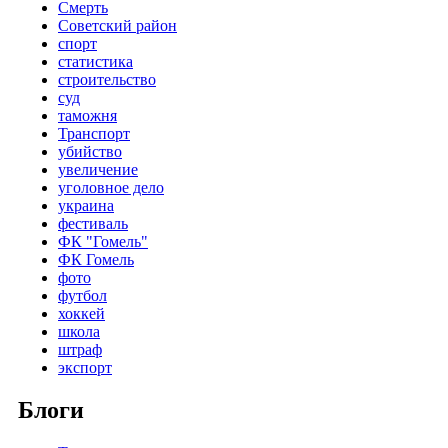
Смерть
Советский район
спорт
статистика
строительство
суд
таможня
Транспорт
убийство
увеличение
уголовное дело
украина
фестиваль
ФК "Гомель"
ФК Гомель
фото
футбол
хоккей
школа
штраф
экспорт
Блоги