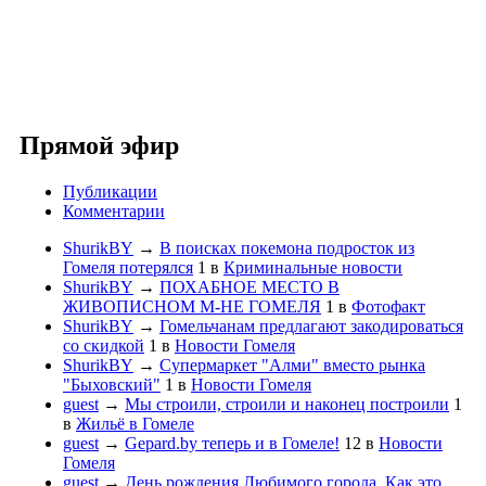
Прямой эфир
Публикации
Комментарии
ShurikBY
→
В поисках покемона подросток из
Гомеля потерялся
1
в
Криминальные новости
ShurikBY
→
ПОХАБНОЕ МЕСТО В
ЖИВОПИСНОМ М-НЕ ГОМЕЛЯ
1
в
Фотофакт
ShurikBY
→
Гомельчанам предлагают закодироваться
со скидкой
1
в
Новости Гомеля
ShurikBY
→
Супермаркет "Алми" вместо рынка
"Быховский"
1
в
Новости Гомеля
guest
→
Мы строили, строили и наконец построили
1
в
Жильё в Гомеле
guest
→
Gepard.by теперь и в Гомеле!
12
в
Новости
Гомеля
guest
→
День рождения Любимого города. Как это