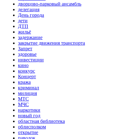
дворцово-парковый ансамбль
делегация
День города
дети
ДТП
жильё
задержание
закрытие движения транспорта
Запрет
здоровье
инвестиции
кино
конкурс
Концерт
кража
криминал
милиция
МТС
МЧС
наркотики
новый год
областная библиотека
облисполком
открытие
паводок