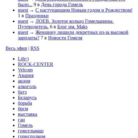
было...
9
в
День города Гомель
guest
→
С наступающим Новым годом и Рождеством!
1
в
Праздники
guest
→
ЛОЕВ. Золотое кольцо Гомельщины.
Путеводитель.
6
в
Блог им. Maks
guest
→
Женщину лишили декретных из-за высокой
зарплаты?
7
в
Новости Гомеля
Весь эфир
|
RSS
Life:)
ROCK-CENTER
Velcom
Авария
акция
алкоголь
батэ
Беларусь
борьба
брсм
выставка
гаи
Гомель
гомсельмаш
горисполком