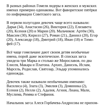
В разных районах Гомеля ли­деры в женских и мужских
име­нах примерно одинаковы. Вот фа­воритские пятёрки
по информа­ции Советского загса.
В первом полугодии девочек чаще всего называли:
Дарья (34), Анаста­сия (26), Виктория (22), Елизаве­та
(20), Ксения (20) и Мария (20). Мальчиков: Артём (30),
Максим (30), Ки­рилл (27), Роман (21), Даниил (20), Егор
(20), Александр (18), Дмитрий (18), Иван (18) и Тимо­
фей (17).
Всё чаще гомельчане дают сво­им детям необычные
имена, по­рой даже экзотические. В спи­сках загса
увидела три Марка и столько же Мирославов, по два
Елисея, Макара и Платона. Ар­хип, Даниэль, Ислам,
Марсель, Родислав, Святозар, Эльдар упо­минались
единожды.
Девочек также называли нео­бычными именами:
Василиса (4), Злата (3), Эмилия (3), Доминика (2),
Есения (2), Нелли (2), Ада­лия, Агния, Лиана, Мали,
Мусли­ма, Римма и Стефания.
Начальник загса Алеся Горбачева-Андросова не припом­