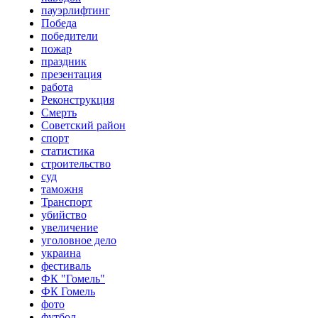
пауэрлифтинг
Победа
победители
пожар
праздник
презентация
работа
Реконструкция
Смерть
Советский район
спорт
статистика
строительство
суд
таможня
Транспорт
убийство
увеличение
уголовное дело
украина
фестиваль
ФК "Гомель"
ФК Гомель
фото
футбол