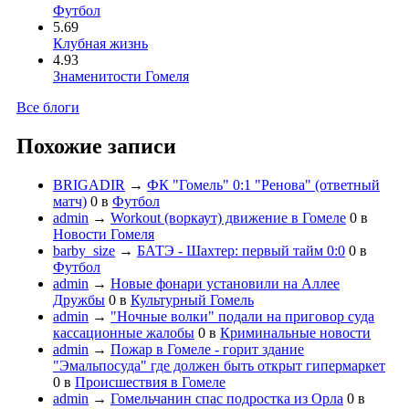
Футбол
5.69
Клубная жизнь
4.93
Знаменитости Гомеля
Все блоги
Похожие записи
BRIGADIR
→
ФК "Гомель" 0:1 "Ренова" (ответный
матч)
0
в
Футбол
admin
→
Workout (воркаут) движение в Гомеле
0
в
Новости Гомеля
barby_size
→
БАТЭ - Шахтер: первый тайм 0:0
0
в
Футбол
admin
→
Новые фонари установили на Аллее
Дружбы
0
в
Культурный Гомель
admin
→
"Ночные волки" подали на приговор суда
кассационные жалобы
0
в
Криминальные новости
admin
→
Пожар в Гомеле - горит здание
"Эмальпосуда" где должен быть открыт гипермаркет
0
в
Происшествия в Гомеле
admin
→
Гомельчанин спас подростка из Орла
0
в