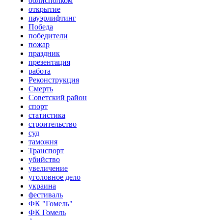
облисполком
открытие
пауэрлифтинг
Победа
победители
пожар
праздник
презентация
работа
Реконструкция
Смерть
Советский район
спорт
статистика
строительство
суд
таможня
Транспорт
убийство
увеличение
уголовное дело
украина
фестиваль
ФК "Гомель"
ФК Гомель