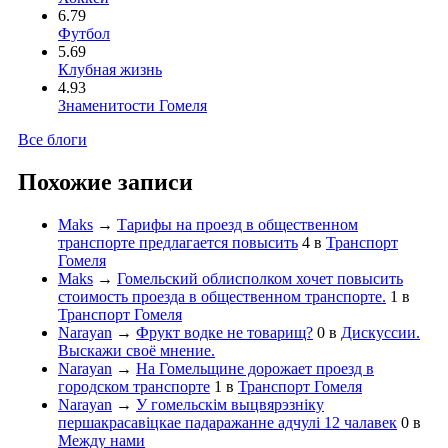
6.79
Футбол
5.69
Клубная жизнь
4.93
Знаменитости Гомеля
Все блоги
Похожие записи
Maks
→
Тарифы на проезд в общественном
транспорте предлагается повысить
4
в
Транспорт
Гомеля
Maks
→
Гомельский облисполком хочет повысить
стоимость проезда в общественном транспорте.
1
в
Транспорт Гомеля
Narayan
→
Фрукт водке не товарищ?
0
в
Дискуссии.
Выскажи своё мнение.
Narayan
→
На Гомельщине дорожает проезд в
городском транспорте
1
в
Транспорт Гомеля
Narayan
→
У гомельскім выцвярэзніку
першакрасавіцкае падаражанне адчулі 12 чалавек
0
в
Между нами