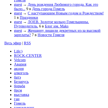
Гомеля
guest
→
День рождения Любимого города. Как это
было...
9
в
День города Гомель
guest
→
С наступающим Новым годом и Рождеством!
1
в
Праздники
guest
→
ЛОЕВ. Золотое кольцо Гомельщины.
Путеводитель.
6
в
Блог им. Maks
guest
→
Женщину лишили декретных из-за высокой
зарплаты?
7
в
Новости Гомеля
Весь эфир
|
RSS
Life:)
ROCK-CENTER
Velcom
Авария
акция
алкоголь
батэ
Беларусь
борьба
брсм
выставка
гаи
Гомель
гомсельмаш