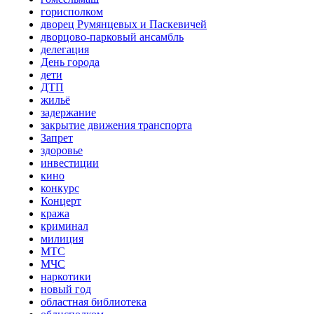
горисполком
дворец Румянцевых и Паскевичей
дворцово-парковый ансамбль
делегация
День города
дети
ДТП
жильё
задержание
закрытие движения транспорта
Запрет
здоровье
инвестиции
кино
конкурс
Концерт
кража
криминал
милиция
МТС
МЧС
наркотики
новый год
областная библиотека