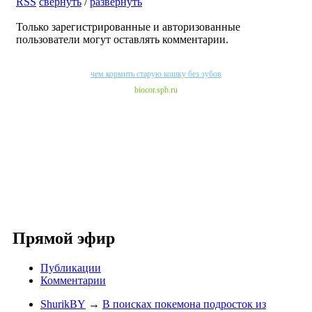
RSS
свернуть
/
развернуть
Только зарегистрированные и авторизованные
пользователи могут оставлять комментарии.
чем кормить старую кошку без зубов
biocor.spb.ru
Прямой эфир
Публикации
Комментарии
ShurikBY
→
В поисках покемона подросток из