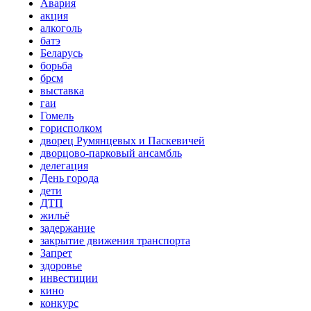
Авария
акция
алкоголь
батэ
Беларусь
борьба
брсм
выставка
гаи
Гомель
горисполком
дворец Румянцевых и Паскевичей
дворцово-парковый ансамбль
делегация
День города
дети
ДТП
жильё
задержание
закрытие движения транспорта
Запрет
здоровье
инвестиции
кино
конкурс