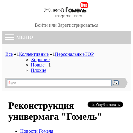
Войти
или
Зарегистрироваться
МЕНЮ
Все
+1
Коллективные
+1
Персональные
TOP
Хорошие
Новые
+1
Плохие
Реконструкция
универмага "Гомель"
Новости Гомеля