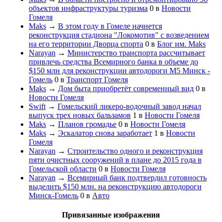
объектов инфраструктуры туризма
0
в
Новости
Гомеля
Maks
→
В этом году в Гомеле начнется
реконструкция стадиона "Локомотив" с возведением
на его территории Дворца спорта
0
в
Блог им. Maks
Narayan
→
Министерство транспорта рассчитывает
привлечь средства Всемирного банка в объеме до
$150 млн для реконструкции автодороги М5 Минск -
Гомель
0
в
Транспорт Гомеля
Maks
→
Дом быта приобретёт современный вид
0
в
Новости Гомеля
Swift
→
Гомельский ликеро-водочный завод начал
выпуск трех новых бальзамов
1
в
Новости Гомеля
Maks
→
Планов громадье
0
в
Новости Гомеля
Maks
→
Эскалатор снова заработает
1
в
Новости
Гомеля
Narayan
→
Строительство одного и реконструкция
пяти очистных сооружений в плане до 2015 года в
Гомельской области
0
в
Новости Гомеля
Narayan
→
Всемирный банк подтвердил готовность
выделить $150 млн. на реконструкцию автодороги
Минск-Гомель
0
в
Авто
Привязанные изображения