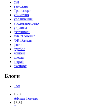
суд
таможня
Транспорт
убийство
увеличение
уголовное дело
украина
фестиваль
ФК "Гомель"
ФК Гомель
фото
футбол
хоккей
школа
штраф
экспорт
Блоги
Топ
16.36
Афиша Гомеля
13.34