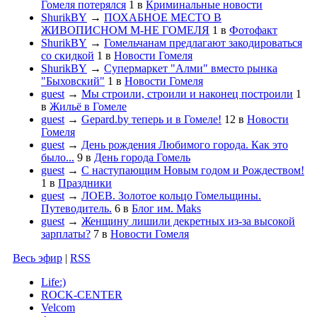
Гомеля потерялся
1
в
Криминальные новости
ShurikBY
→
ПОХАБНОЕ МЕСТО В
ЖИВОПИСНОМ М-НЕ ГОМЕЛЯ
1
в
Фотофакт
ShurikBY
→
Гомельчанам предлагают закодироваться
со скидкой
1
в
Новости Гомеля
ShurikBY
→
Супермаркет "Алми" вместо рынка
"Быховский"
1
в
Новости Гомеля
guest
→
Мы строили, строили и наконец построили
1
в
Жильё в Гомеле
guest
→
Gepard.by теперь и в Гомеле!
12
в
Новости
Гомеля
guest
→
День рождения Любимого города. Как это
было...
9
в
День города Гомель
guest
→
С наступающим Новым годом и Рождеством!
1
в
Праздники
guest
→
ЛОЕВ. Золотое кольцо Гомельщины.
Путеводитель.
6
в
Блог им. Maks
guest
→
Женщину лишили декретных из-за высокой
зарплаты?
7
в
Новости Гомеля
Весь эфир
|
RSS
Life:)
ROCK-CENTER
Velcom