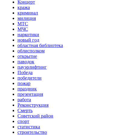
Концерт
кража
криминал
милиция
МТС
МЧС
наркотики
новый год
областная библиотека
облисполком
открытие
паводок
пауэрлифтинг
Победа
победители
пожар
праздник
презентация
работа
Реконструкция
Смерть
Советский район
спорт
статистика
строительство