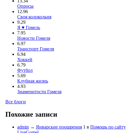
13.34
Опросы
12.96
Своя колокольня
9.29
Я ♥ Гомель
7.95
Новости Гомеля
6.97
Транспорт Гомеля
6.94
Хоккей
6.79
Футбол
5.69
Клубная жизнь
4.93
Знаменитости Гомеля
Все блоги
Похожие записи
admin
→
Январские поощрения
1
в
Помощь по сайту
LiveGomel