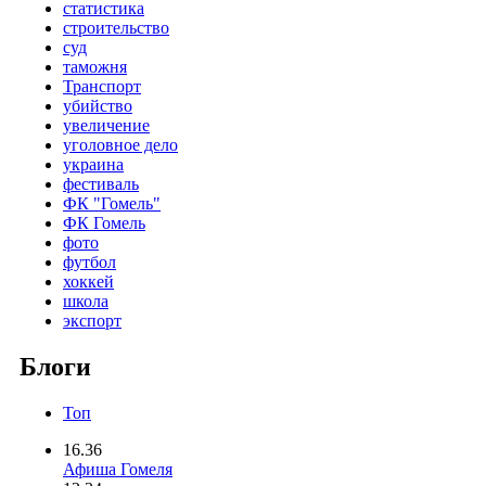
статистика
строительство
суд
таможня
Транспорт
убийство
увеличение
уголовное дело
украина
фестиваль
ФК "Гомель"
ФК Гомель
фото
футбол
хоккей
школа
экспорт
Блоги
Топ
16.36
Афиша Гомеля