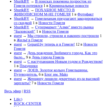
ShurikBY
→
В поисках покемона подросток из
Гомеля потерялся
1
в
Криминальные новости
ShurikBY
→
ПОХАБНОЕ МЕСТО В
ЖИВОПИСНОМ М-НЕ ГОМЕЛЯ
1
в
Фотофакт
ShurikBY
→
Гомельчанам предлагают закодироваться
со скидкой
1
в
Новости Гомеля
ShurikBY
→
Супермаркет "Алми" вместо рынка
"Быховский"
1
в
Новости Гомеля
guest
→
Мы строили, строили и наконец построили
1
в
Жильё в Гомеле
guest
→
Gepard.by теперь и в Гомеле!
12
в
Новости
Гомеля
guest
→
День рождения Любимого города. Как это
было...
9
в
День города Гомель
guest
→
С наступающим Новым годом и Рождеством!
1
в
Праздники
guest
→
ЛОЕВ. Золотое кольцо Гомельщины.
Путеводитель.
6
в
Блог им. Maks
guest
→
Женщину лишили декретных из-за высокой
зарплаты?
7
в
Новости Гомеля
Весь эфир
|
RSS
Life:)
ROCK-CENTER