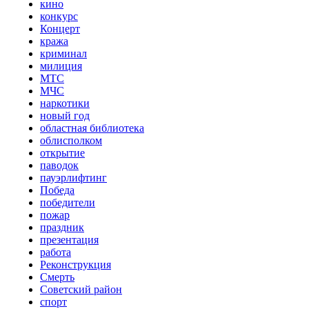
кино
конкурс
Концерт
кража
криминал
милиция
МТС
МЧС
наркотики
новый год
областная библиотека
облисполком
открытие
паводок
пауэрлифтинг
Победа
победители
пожар
праздник
презентация
работа
Реконструкция
Смерть
Советский район
спорт