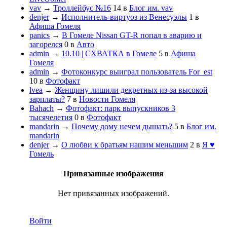
vav
→
Троллейбус №16
14
в
Блог им. vav
denjer
→
Исполнитель-виртуоз из Венесуэлы
1
в
Афиша Гомеля
panics
→
В Гомеле Nissan GT-R попал в аварию и
загорелся
0
в
Авто
admin
→
10.10 | СХВАТКА в Гомеле
5
в
Афиша
Гомеля
admin
→
Фотоконкурс выиграл пользователь For_est
10
в
Фотофакт
lvea
→
Женщину лишили декретных из-за высокой
зарплаты?
7
в
Новости Гомеля
Bahach
→
Фотофакт: парк выпускников 3
тысячелетия
0
в
Фотофакт
mandarin
→
Почему дому нечем дышать?
5
в
Блог им.
mandarin
denjer
→
О любви к братьям нашим меньшим
2
в
Я ♥
Гомель
Привязанные изображения
Нет привязанных изображений.
Войти