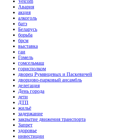
Velcom
Авария
акция
алкоголь
батэ
Беларусь
борьба
брсм
выставка
гаи
Гомель
гомсельмаш
горисполком
дворец Румянцевых и Паскевичей
дворцово-парковый ансамбль
делегация
День города
дети
ДТП
жильё
задержание
закрытие движения транспорта
Запрет
здоровье
инвестиции