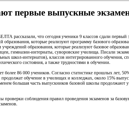
дают первые выпускные экзаме
ЕЛТА рассказали, что сегодня ученики 9 классов сдали первый э
 образования, которые реализуют программу базового образован
 учреждений образования, которые реализуют базовое образован
цеи, гимназии-интернаты, суворовские училища. Писали экзаме
ных школ-интернатов), классов интегрированного обучения, сп
ихического состояния, а также трудностями в обучении.
ет более 86 000 учеников. Согласно статистике прошлых лет, 5
 продолжат обучение в училищах и колледжах, около 15% выпус
ременем большая часть выпускников базовой школы продолжают у
ны проверки соблюдения правил проведения экзаменов за базову
заменов.