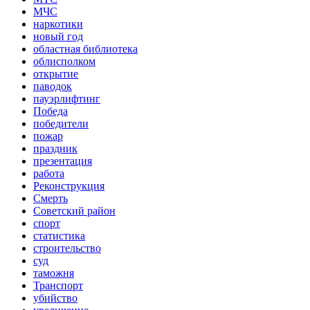
МЧС
наркотики
новый год
областная библиотека
облисполком
открытие
паводок
пауэрлифтинг
Победа
победители
пожар
праздник
презентация
работа
Реконструкция
Смерть
Советский район
спорт
статистика
строительство
суд
таможня
Транспорт
убийство