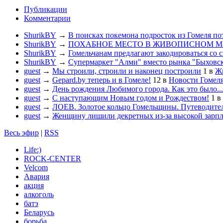
Публикации
Комментарии
ShurikBY
→
В поисках покемона подросток из Гомеля по
ShurikBY
→
ПОХАБНОЕ МЕСТО В ЖИВОПИСНОМ М
ShurikBY
→
Гомельчанам предлагают закодироваться со 
ShurikBY
→
Супермаркет "Алми" вместо рынка "Быховс
guest
→
Мы строили, строили и наконец построили
1
в
Жи
guest
→
Gepard.by теперь и в Гомеле!
12
в
Новости Гомел
guest
→
День рождения Любимого города. Как это было...
guest
→
С наступающим Новым годом и Рождеством!
1
в
guest
→
ЛОЕВ. Золотое кольцо Гомельщины. Путеводител
guest
→
Женщину лишили декретных из-за высокой зарп
Весь эфир
|
RSS
Life:)
ROCK-CENTER
Velcom
Авария
акция
алкоголь
батэ
Беларусь
борьба