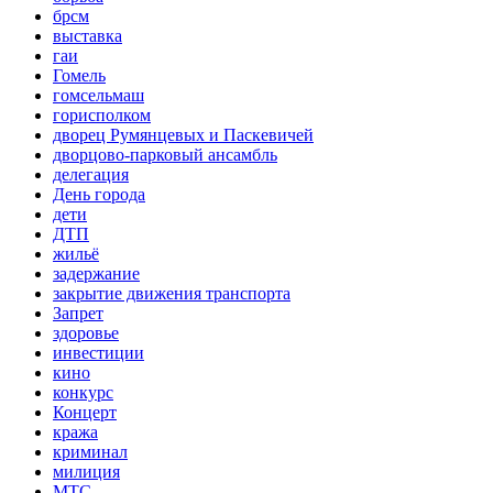
брсм
выставка
гаи
Гомель
гомсельмаш
горисполком
дворец Румянцевых и Паскевичей
дворцово-парковый ансамбль
делегация
День города
дети
ДТП
жильё
задержание
закрытие движения транспорта
Запрет
здоровье
инвестиции
кино
конкурс
Концерт
кража
криминал
милиция
МТС