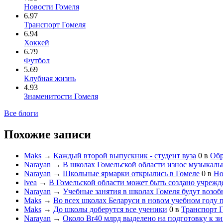
Новости Гомеля
6.97
Транспорт Гомеля
6.94
Хоккей
6.79
Футбол
5.69
Клубная жизнь
4.93
Знаменитости Гомеля
Все блоги
Похожие записи
Maks
→
Каждый второй выпускник - студент вуза
0
в
Обр
Narayan
→
В школах Гомельской области износ музыкал
Narayan
→
Школьные ярмарки открылись в Гомеле
0
в
Но
lvea
→
В Гомельской области может быть создано учрежд
Narayan
→
Учебные занятия в школах Гомеля будут возоб
Maks
→
Во всех школах Беларуси в новом учебном году 
Maks
→
До школы доберутся все ученики
0
в
Транспорт 
Narayan
→
Около Br40 млрд выделено на подготовку к з