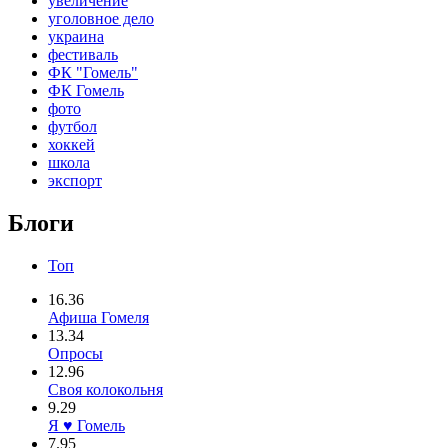
увеличение
уголовное дело
украина
фестиваль
ФК "Гомель"
ФК Гомель
фото
футбол
хоккей
школа
экспорт
Блоги
Топ
16.36
Афиша Гомеля
13.34
Опросы
12.96
Своя колокольня
9.29
Я ♥ Гомель
7.95