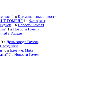
терялся
1
в
Криминальные новости
-НЕ ГОМЕЛЯ
1
в
Фотофакт
скидкой
1
в
Новости Гомеля
кий"
1
в
Новости Гомеля
льё в Гомеле
я
9
в
День города Гомель
Праздники
ь.
6
в
Блог им. Maks
латы?
7
в
Новости Гомеля