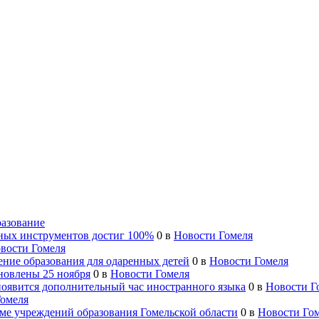
азование
ьных инструментов достиг 100%
0
в
Новости Гомеля
вости Гомеля
ение образования для одаренных детей
0
в
Новости Гомеля
новлены 25 ноября
0
в
Новости Гомеля
появится дополнительный час иностранного языка
0
в
Новости Г
Гомеля
име учреждений образования Гомельской области
0
в
Новости Го