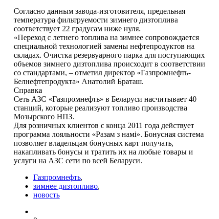
Согласно данным завода-изготовителя, предельная
температура фильтруемости зимнего дизтоплива
соответствует 22 градусам ниже нуля.
«Переход с летнего топлива на зимнее сопровождается
специальной технологией замены нефтепродуктов на
складах. Очистка резервуарного парка для поступающих
объемов зимнего дизтоплива происходит в соответствии
со стандартами, – отметил директор «Газпромнефть-
Белнефтепродукта» Анатолий Браташ.
Справка
Сеть АЗС «Газпромнефть» в Беларуси насчитывает 40
станций, которые реализуют топливо производства
Мозырского НПЗ.
Для розничных клиентов с конца 2011 года действует
программа лояльности «Разам з намi». Бонусная система
позволяет владельцам бонусных карт получать,
накапливать бонусы и тратить их на любые товары и
услуги на АЗС сети по всей Беларуси.
Газпромнефть
,
зимнее дизтопливо
,
новость