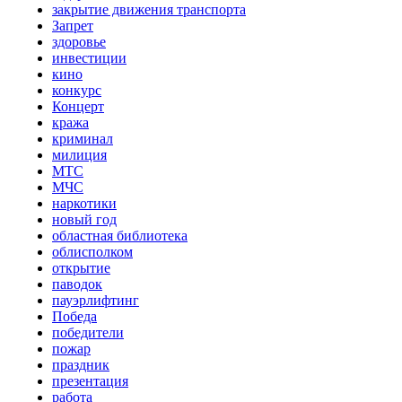
закрытие движения транспорта
Запрет
здоровье
инвестиции
кино
конкурс
Концерт
кража
криминал
милиция
МТС
МЧС
наркотики
новый год
областная библиотека
облисполком
открытие
паводок
пауэрлифтинг
Победа
победители
пожар
праздник
презентация
работа