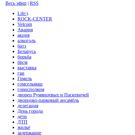
Весь эфир
|
RSS
Life:)
ROCK-CENTER
Velcom
Авария
акция
алкоголь
батэ
Беларусь
борьба
брсм
выставка
гаи
Гомель
гомсельмаш
горисполком
дворец Румянцевых и Паскевичей
дворцово-парковый ансамбль
делегация
День города
дети
ДТП
жильё
задержание