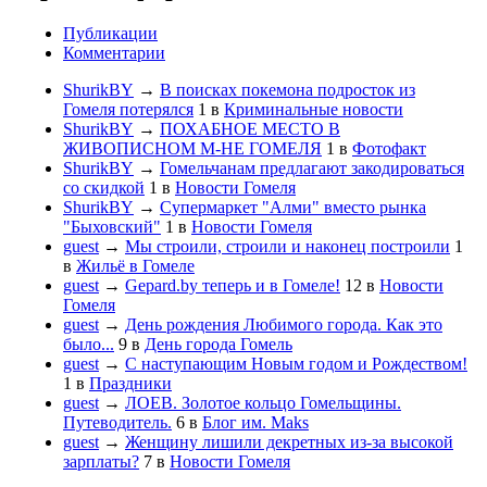
Публикации
Комментарии
ShurikBY
→
В поисках покемона подросток из
Гомеля потерялся
1
в
Криминальные новости
ShurikBY
→
ПОХАБНОЕ МЕСТО В
ЖИВОПИСНОМ М-НЕ ГОМЕЛЯ
1
в
Фотофакт
ShurikBY
→
Гомельчанам предлагают закодироваться
со скидкой
1
в
Новости Гомеля
ShurikBY
→
Супермаркет "Алми" вместо рынка
"Быховский"
1
в
Новости Гомеля
guest
→
Мы строили, строили и наконец построили
1
в
Жильё в Гомеле
guest
→
Gepard.by теперь и в Гомеле!
12
в
Новости
Гомеля
guest
→
День рождения Любимого города. Как это
было...
9
в
День города Гомель
guest
→
С наступающим Новым годом и Рождеством!
1
в
Праздники
guest
→
ЛОЕВ. Золотое кольцо Гомельщины.
Путеводитель.
6
в
Блог им. Maks
guest
→
Женщину лишили декретных из-за высокой
зарплаты?
7
в
Новости Гомеля