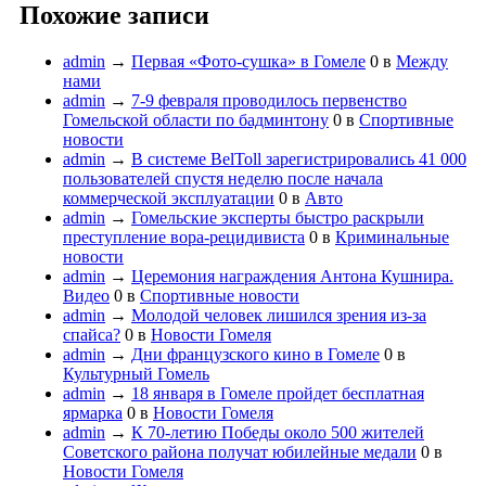
Похожие записи
admin
→
Первая «Фото-сушка» в Гомеле
0
в
Между
нами
admin
→
7-9 февраля проводилось первенство
Гомельской области по бадминтону
0
в
Спортивные
новости
admin
→
В системе BelToll зарегистрировались 41 000
пользователей спустя неделю после начала
коммерческой эксплуатации
0
в
Авто
admin
→
Гомельские эксперты быстро раскрыли
преступление вора-рецидивиста
0
в
Криминальные
новости
admin
→
Церемония награждения Антона Кушнира.
Видео
0
в
Спортивные новости
admin
→
Молодой человек лишился зрения из-за
спайса?
0
в
Новости Гомеля
admin
→
Дни французского кино в Гомеле
0
в
Культурный Гомель
admin
→
18 января в Гомеле пройдет бесплатная
ярмарка
0
в
Новости Гомеля
admin
→
К 70-летию Победы около 500 жителей
Советского района получат юбилейные медали
0
в
Новости Гомеля