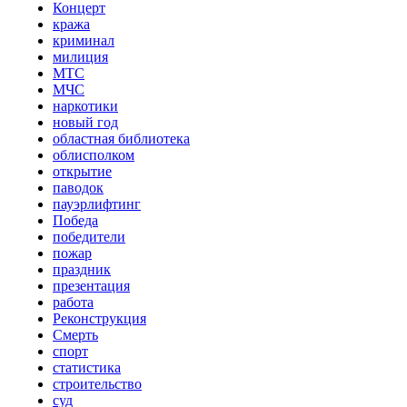
Концерт
кража
криминал
милиция
МТС
МЧС
наркотики
новый год
областная библиотека
облисполком
открытие
паводок
пауэрлифтинг
Победа
победители
пожар
праздник
презентация
работа
Реконструкция
Смерть
спорт
статистика
строительство
суд