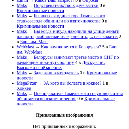
admin
→
Каков Ваш возраст?
0
в
Опросы
Maks
→
Подстрекательство к даче взятки
0
в
Криминальные новости
Maks
→
Бывшего замдиректора Гомельского
станкозавода обвинили во взяточничестве
0
в
Криминальные новости
Maks
→
Вы когда-нибудь находили на улице деньги,
паспорта, мобильные телефоны и т.д... расскажите.
2
в
Блог им. Maks
WebMast
→
Как вам живется в Белорусси?
5
в
Блог
им. WebMast
Maks
→
Белорусы занимают третье место в СНГ по
желающим покинуть родину
4
в
Дискуссии.
Выскажи своё мнение.
Maks
→
Задержан взяткодатель
0
в
Криминальные
новости
MegaPixar
→
ЗА кого вы болеете в хоккее?
1
в
Хоккей
Maks
→
Преподаватель Гомельского госуниверситета
обвиняется во взяточничестве
0
в
Криминальные
новости
Привязанные изображения
Нет привязанных изображений.