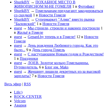
ShurikBY
→
ПОХАБНОЕ МЕСТО В
ЖИВОПИСНОМ М-НЕ ГОМЕЛЯ
1
в
Фотофакт
ShurikBY
→
Гомельчанам предлагают закодироваться
со скидкой
1
в
Новости Гомеля
ShurikBY
→
Супермаркет "Алми" вместо рынка
"Быховский"
1
в
Новости Гомеля
guest
→
Мы строили, строили и наконец построили
1
в
Жильё в Гомеле
guest
→
Gepard.by теперь и в Гомеле!
12
в
Новости
Гомеля
guest
→
День рождения Любимого города. Как это
было...
9
в
День города Гомель
guest
→
С наступающим Новым годом и Рождеством!
1
в
Праздники
guest
→
ЛОЕВ. Золотое кольцо Гомельщины.
Путеводитель.
6
в
Блог им. Maks
guest
→
Женщину лишили декретных из-за высокой
зарплаты?
7
в
Новости Гомеля
Весь эфир
|
RSS
Life:)
ROCK-CENTER
Velcom
Авария