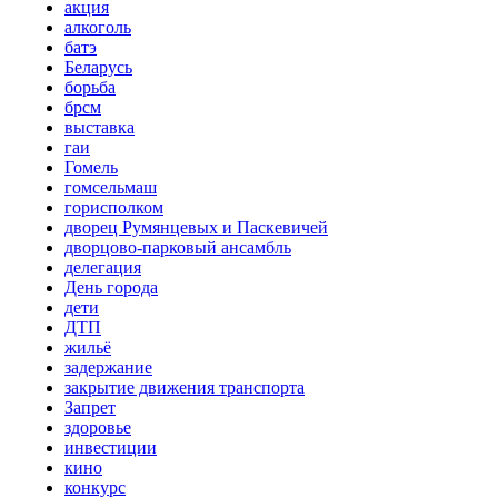
акция
алкоголь
батэ
Беларусь
борьба
брсм
выставка
гаи
Гомель
гомсельмаш
горисполком
дворец Румянцевых и Паскевичей
дворцово-парковый ансамбль
делегация
День города
дети
ДТП
жильё
задержание
закрытие движения транспорта
Запрет
здоровье
инвестиции
кино
конкурс