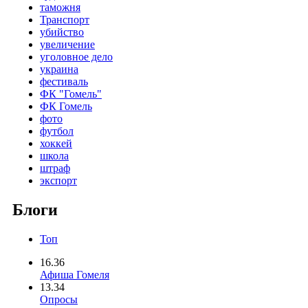
таможня
Транспорт
убийство
увеличение
уголовное дело
украина
фестиваль
ФК "Гомель"
ФК Гомель
фото
футбол
хоккей
школа
штраф
экспорт
Блоги
Топ
16.36
Афиша Гомеля
13.34
Опросы