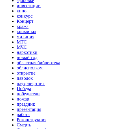
здоровье
инвестиции
кино
конкурс
Концерт
кража
криминал
милиция
МТС
МЧС
наркотики
новый год
областная библиотека
облисполком
открытие
паводок
пауэрлифтинг
Победа
победители
пожар
праздник
презентация
работа
Реконструкция
Смерть