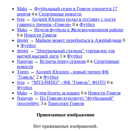
Maks
→
Футбольный сезон в Гомеле откроется 17
апреля
4
в
Спортивные новости
lvea
→
Андрей Юсипец подал в отставку с поста
главного тренера «Гомеля»
0
в
Футбол
Maks
→
Неделя футбола в Железнодорожном районе
0
в
Новости Гомеля
denjer
→
Майкон может перебраться в Азербайджан
0
в
Футбол
denjer
→
"Центральный стадион" утвержден для
матчей высшей лиги
1
в
Футбол
Narayan
→
Встреча перед сезоном
0
в
Спортивные
новости
Torres
→
Андрей Юсипец - новый тренер ФК
"Гомель"
2
в
Футбол
lvea
→
“МТЗ-РИПО” - ФК “Гомель”. ФОТО
0
в
Футбол
Maks
→
Будем болеть за наших
0
в
Новости Гомеля
Narayan
→
По Гомелю курсирует "футбольный"
троллейбус
3
в
Транспорт Гомеля
Привязанные изображения
Нет привязанных изображений.