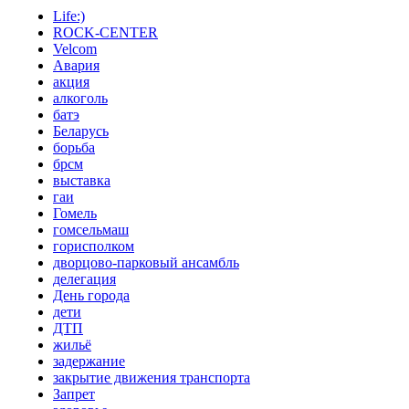
Life:)
ROCK-CENTER
Velcom
Авария
акция
алкоголь
батэ
Беларусь
борьба
брсм
выставка
гаи
Гомель
гомсельмаш
горисполком
дворцово-парковый ансамбль
делегация
День города
дети
ДТП
жильё
задержание
закрытие движения транспорта
Запрет