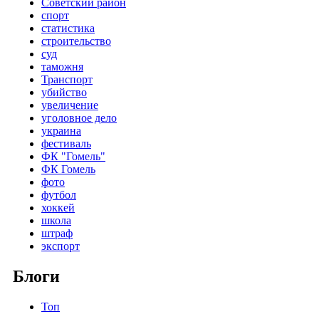
Советский район
спорт
статистика
строительство
суд
таможня
Транспорт
убийство
увеличение
уголовное дело
украина
фестиваль
ФК "Гомель"
ФК Гомель
фото
футбол
хоккей
школа
штраф
экспорт
Блоги
Топ