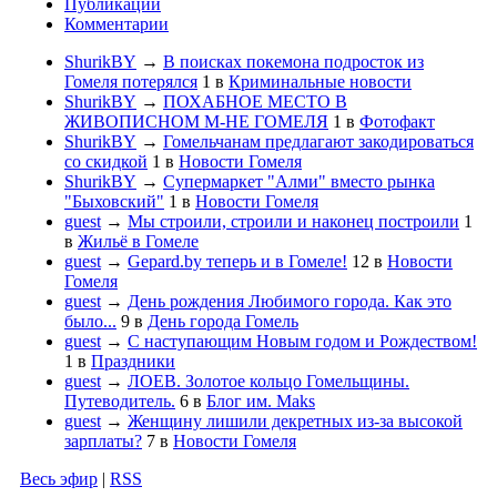
Публикации
Комментарии
ShurikBY
→
В поисках покемона подросток из
Гомеля потерялся
1
в
Криминальные новости
ShurikBY
→
ПОХАБНОЕ МЕСТО В
ЖИВОПИСНОМ М-НЕ ГОМЕЛЯ
1
в
Фотофакт
ShurikBY
→
Гомельчанам предлагают закодироваться
со скидкой
1
в
Новости Гомеля
ShurikBY
→
Супермаркет "Алми" вместо рынка
"Быховский"
1
в
Новости Гомеля
guest
→
Мы строили, строили и наконец построили
1
в
Жильё в Гомеле
guest
→
Gepard.by теперь и в Гомеле!
12
в
Новости
Гомеля
guest
→
День рождения Любимого города. Как это
было...
9
в
День города Гомель
guest
→
С наступающим Новым годом и Рождеством!
1
в
Праздники
guest
→
ЛОЕВ. Золотое кольцо Гомельщины.
Путеводитель.
6
в
Блог им. Maks
guest
→
Женщину лишили декретных из-за высокой
зарплаты?
7
в
Новости Гомеля
Весь эфир
|
RSS