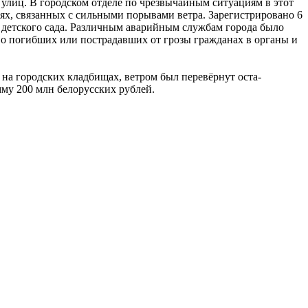
лиц. В город­ском отделе по чрезвычайным ситуа­циям в этот
ях, свя­занных с сильными порывами ветра. Зарегистрировано 6
ии детского сада. Различным аварийным службам города было
 о погибших или пострадавших от гро­зы гражданах в органы и
на городских клад­бищах, ветром был перевёрнут оста­
му 200 млн белорус­ских рублей.