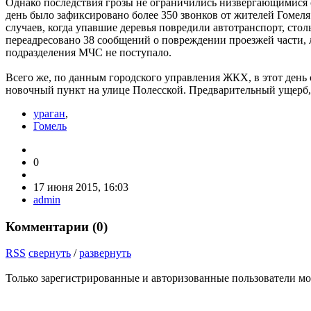
Однако последствия грозы не огра­ничились низвергающимися с
день было зафиксировано более 350 звонков от жителей Гомеля
случаев, когда упавшие деревья повредили автотран­спорт, сто
переадресовано 38 сообщений о повреждении проез­жей части,
подразделе­ния МЧС не поступало.
Всего же, по данным городского управления ЖКХ, в этот день с
новочный пункт на улице Полесской. Предварительный ущерб, н
ураган
,
Гомель
0
17 июня 2015, 16:03
admin
Комментарии (
0
)
RSS
свернуть
/
развернуть
Только зарегистрированные и авторизованные пользователи мо