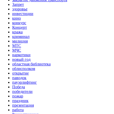
Запрет
здоровье
инвестиции
кино
конкурс
Концерт
кража
криминал
милиция
МТС
МЧС
наркотики
новый год
областная библиотека
облисполком
открытие
паводок
пауэрлифтинг
Победа
победители
пожар
праздник
презентация
работа