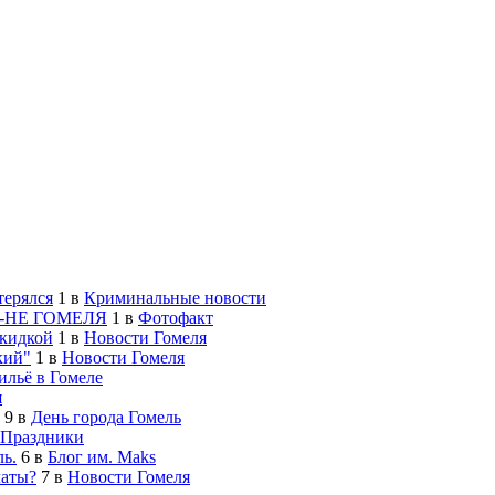
терялся
1
в
Криминальные новости
-НЕ ГОМЕЛЯ
1
в
Фотофакт
скидкой
1
в
Новости Гомеля
кий"
1
в
Новости Гомеля
льё в Гомеле
я
9
в
День города Гомель
Праздники
ь.
6
в
Блог им. Maks
латы?
7
в
Новости Гомеля