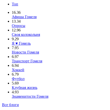
Топ
16.36
Афиша Гомеля
13.34
Опросы
12.96
Своя колокольня
9.29
Я ♥ Гомель
7.95
Новости Гомеля
6.97
Транспорт Гомеля
6.94
Хоккей
6.79
Футбол
5.69
Клубная жизнь
4.93
Знаменитости Гомеля
Все блоги