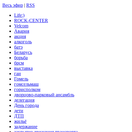
Весь эфир
|
RSS
Life:)
ROCK-CENTER
Velcom
Авария
акция
алкоголь
батэ
Беларусь
борьба
брсм
выставка
гаи
Гомель
гомсельмаш
горисполком
дворцово-парковый ансамбль
делегация
День города
дети
ДТП
жильё
задержание
закрытие движения транспорта