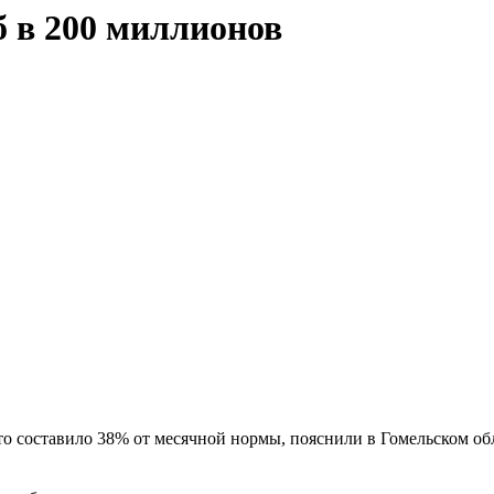
 в 200 миллионов
что со­ставило 38% от месячной нормы, пояс­нили в Гомельском 