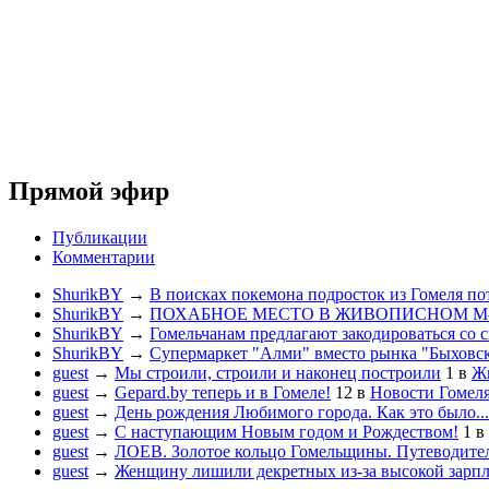
Прямой эфир
Публикации
Комментарии
ShurikBY
→
В поисках покемона подросток из Гомеля по
ShurikBY
→
ПОХАБНОЕ МЕСТО В ЖИВОПИСНОМ М
ShurikBY
→
Гомельчанам предлагают закодироваться со 
ShurikBY
→
Супермаркет "Алми" вместо рынка "Быховс
guest
→
Мы строили, строили и наконец построили
1
в
Жи
guest
→
Gepard.by теперь и в Гомеле!
12
в
Новости Гомел
guest
→
День рождения Любимого города. Как это было...
guest
→
С наступающим Новым годом и Рождеством!
1
в
guest
→
ЛОЕВ. Золотое кольцо Гомельщины. Путеводител
guest
→
Женщину лишили декретных из-за высокой зарп