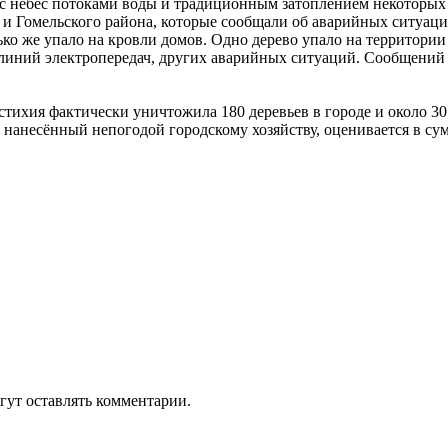
 небес потоками воды и традиционным за­топлением некоторых у
 и Гомельского района, которые сооб­щали об аварийных ситуаци
лько же упало на кровли до­мов. Одно дерево упало на территор
 линий электропередач, дру­гих аварийных ситуаций. Сообщений
тихия фактически уничтожила 180 деревьев в городе и около 30 
анесённый непогодой городскому хозяйству, оце­нивается в сум
гут оставлять комментарии.