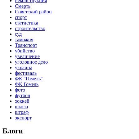
Реконструкция
Смерть
Советский район
спорт
статистика
строительство
суд
таможня
Транспорт
убийство
увеличение
уголовное дело
украина
фестиваль
ФК "Гомель"
ФК Гомель
фото
футбол
хоккей
школа
штраф
экспорт
Блоги