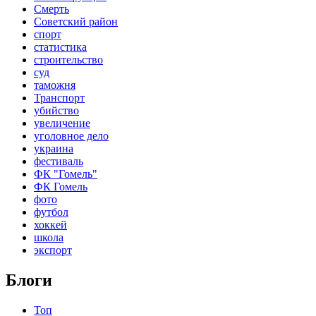
Смерть
Советский район
спорт
статистика
строительство
суд
таможня
Транспорт
убийство
увеличение
уголовное дело
украина
фестиваль
ФК "Гомель"
ФК Гомель
фото
футбол
хоккей
школа
экспорт
Блоги
Топ