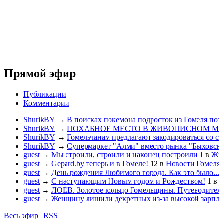
Прямой эфир
Публикации
Комментарии
ShurikBY
→
В поисках покемона подросток из Гомеля по
ShurikBY
→
ПОХАБНОЕ МЕСТО В ЖИВОПИСНОМ М
ShurikBY
→
Гомельчанам предлагают закодироваться со 
ShurikBY
→
Супермаркет "Алми" вместо рынка "Быховс
guest
→
Мы строили, строили и наконец построили
1
в
Жи
guest
→
Gepard.by теперь и в Гомеле!
12
в
Новости Гомел
guest
→
День рождения Любимого города. Как это было...
guest
→
С наступающим Новым годом и Рождеством!
1
в
guest
→
ЛОЕВ. Золотое кольцо Гомельщины. Путеводител
guest
→
Женщину лишили декретных из-за высокой зарп
Весь эфир
|
RSS