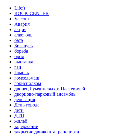
Life:)
ROCK-CENTER
Velcom
Авария
акция
алкоголь
батэ
Беларусь
борьба
брсм
выставка
гаи
Гомель
гомсельмаш
горисполком
дворец Румянцевых и Паскевичей
дворцово-парковый ансамбль
делегация
День города
дети
ДТП
жильё
задержание
закрытие движения транспорта