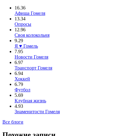
16.36
Афиша Гомеля
13.34
Опросы
12.96
Своя колокольня
9.29
Я ♥ Гомель
7.95
Новости Гомеля
6.97
Транспорт Гомеля
6.94
Хоккей
6.79
Футбол
5.69
Клубная жизнь
4.93
Знаменитости Гомеля
Все блоги
Похожие записи