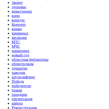
Запрет
здоровье
инвестиции
кино
конкурс
Концерт
кража
криминал
милиция
МТС
МЧС
наркотики
новый год
областная библиотека
облисполком
открытие
паводок
пауэрлифтинг
Победа
победители
пожар
праздник
презентация
работа
Реконструкция