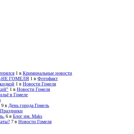
терялся
1
в
Криминальные новости
-НЕ ГОМЕЛЯ
1
в
Фотофакт
скидкой
1
в
Новости Гомеля
кий"
1
в
Новости Гомеля
льё в Гомеле
я
9
в
День города Гомель
Праздники
ь.
6
в
Блог им. Maks
латы?
7
в
Новости Гомеля