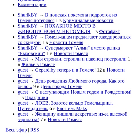
Комментарии
ShurikBY
→
В поисках покемона подросток из
Гомеля потерялся
1
в
Криминальные новости
ShurikBY
→
ПОХАБНОЕ МЕСТО В
ЖИВОПИСНОМ М-НЕ ГОМЕЛЯ
1
в
Фотофакт
ShurikBY
→
Гомельчанам предлагают закодироваться
со скидкой
1
в
Новости Гомеля
ShurikBY
→
Супермаркет "Алми" вместо рынка
"Быховский"
1
в
Новости Гомеля
guest
→
Мы строили, строили и наконец построили
1
в
Жильё в Гомеле
guest
→
Gepard.by теперь и в Гомеле!
12
в
Новости
Гомеля
guest
→
День рождения Любимого города. Как это
было...
9
в
День города Гомель
guest
→
С наступающим Новым годом и Рождеством!
1
в
Праздники
guest
→
ЛОЕВ. Золотое кольцо Гомельщины.
Путеводитель.
6
в
Блог им. Maks
guest
→
Женщину лишили декретных из-за высокой
зарплаты?
7
в
Новости Гомеля
Весь эфир
|
RSS