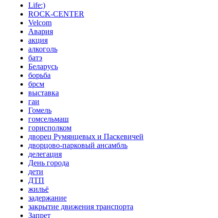
Life:)
ROCK-CENTER
Velcom
Авария
акция
алкоголь
батэ
Беларусь
борьба
брсм
выставка
гаи
Гомель
гомсельмаш
горисполком
дворец Румянцевых и Паскевичей
дворцово-парковый ансамбль
делегация
День города
дети
ДТП
жильё
задержание
закрытие движения транспорта
Запрет