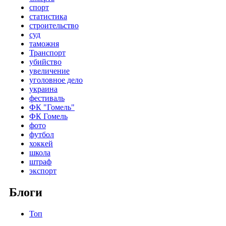
спорт
статистика
строительство
суд
таможня
Транспорт
убийство
увеличение
уголовное дело
украина
фестиваль
ФК "Гомель"
ФК Гомель
фото
футбол
хоккей
школа
штраф
экспорт
Блоги
Топ