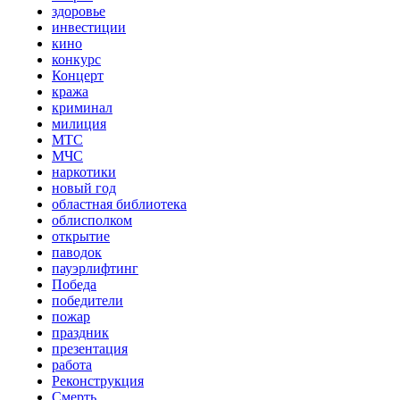
здоровье
инвестиции
кино
конкурс
Концерт
кража
криминал
милиция
МТС
МЧС
наркотики
новый год
областная библиотека
облисполком
открытие
паводок
пауэрлифтинг
Победа
победители
пожар
праздник
презентация
работа
Реконструкция
Смерть