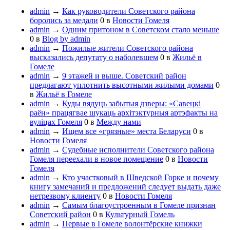
admin
→
Как руководители Советского района
боролись за медали
0
в
Новости Гомеля
admin
→
Одним притоном в Советском стало меньше
0
в
Blog by admin
admin
→
Пожилые жители Советского района
высказались депутату о наболевшем
0
в
Жильё в
Гомеле
admin
→
9 этажей и выше. Советский район
предлагают уплотнить высотными жилыми домами
0
в
Жильё в Гомеле
admin
→
Куды вядуць забытыя дзверы: «Савецкі
раён» працягвае шукаць архітэктурныя артэфакты на
вуліцах Гомеля
0
в
Между нами
admin
→
Ищем все «грязные» места Беларуси
0
в
Новости Гомеля
admin
→
Судебные исполнители Советского района
Гомеля переехали в новое помещение
0
в
Новости
Гомеля
admin
→
Кто участковый в Шведской Горке и почему
книгу замечаний и предложений следует выдать даже
нетрезвому клиенту
0
в
Новости Гомеля
admin
→
Самым благоустроенным в Гомеле признан
Советский район
0
в
Культурный Гомель
admin
→
Первые в Гомеле волонтёрские книжки