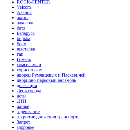
ROCK-CENTER
Velcom
Авария
акция
алкоголь
батэ
Беларусь
борьба
брсм
выставка
гаи
Гомель
гомсельмаш
горисполком
дворец Румянцевых и Паскевичей
дворцово-парковый ансамбль
делегация
День города
дети
ДТП
жильё
задержание
закрытие движения транспорта
Запрет
здоровье