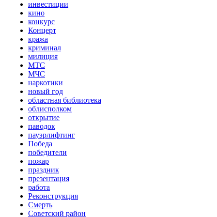
инвестиции
кино
конкурс
Концерт
кража
криминал
милиция
МТС
МЧС
наркотики
новый год
областная библиотека
облисполком
открытие
паводок
пауэрлифтинг
Победа
победители
пожар
праздник
презентация
работа
Реконструкция
Смерть
Советский район