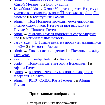
admin
→
Внимание! Открытие нового портала
Живой Мозырь!
0
в
Blog by admin
JenyaYanochkin
→
Около 80 производителей примут
участие в выставке-ярмарке "Палесская скарбнiца" в
Мозыре
0
в
Культурный Гомель
admin
→
Под Мозырем проходит международный
пленэр художников. Итогом станет выставка в
Гомеле
0
в
Новости Гомеля
admin
→
Жителю Гомеля приятель в ссоре откусил
нос
0
в
Криминальные новости
barby_size
→
В Гомеле цены на продукты завышались
на 63%
0
в
Новости Гомеля
admin
→
Январские поощрения
1
в
Помощь по сайту
LiveGomel
vav
→
Троллейбус №16
14
в
Блог им. vav
denjer
→
Исполнитель-виртуоз из Венесуэлы
1
в
Афиша Гомеля
panics
→
В Гомеле Nissan GT-R попал в аварию и
загорелся
0
в
Авто
admin
→
10.10 | СХВАТКА в Гомеле
5
в
Афиша
Гомеля
Привязанные изображения
Нет привязанных изображений.