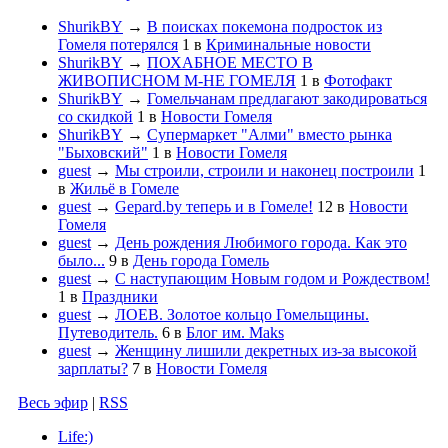
ShurikBY
→
В поисках покемона подросток из
Гомеля потерялся
1
в
Криминальные новости
ShurikBY
→
ПОХАБНОЕ МЕСТО В
ЖИВОПИСНОМ М-НЕ ГОМЕЛЯ
1
в
Фотофакт
ShurikBY
→
Гомельчанам предлагают закодироваться
со скидкой
1
в
Новости Гомеля
ShurikBY
→
Супермаркет "Алми" вместо рынка
"Быховский"
1
в
Новости Гомеля
guest
→
Мы строили, строили и наконец построили
1
в
Жильё в Гомеле
guest
→
Gepard.by теперь и в Гомеле!
12
в
Новости
Гомеля
guest
→
День рождения Любимого города. Как это
было...
9
в
День города Гомель
guest
→
С наступающим Новым годом и Рождеством!
1
в
Праздники
guest
→
ЛОЕВ. Золотое кольцо Гомельщины.
Путеводитель.
6
в
Блог им. Maks
guest
→
Женщину лишили декретных из-за высокой
зарплаты?
7
в
Новости Гомеля
Весь эфир
|
RSS
Life:)