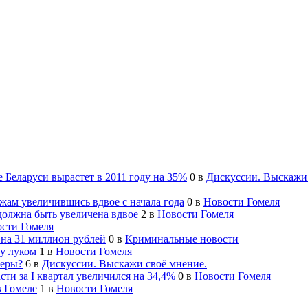
 Беларуси вырастет в 2011 году на 35%
0
в
Дискуссии. Выскажи 
жам увеличившись вдвое с начала года
0
в
Новости Гомеля
 должна быть увеличена вдвое
2
в
Новости Гомеля
сти Гомеля
 на 31 миллион рублей
0
в
Криминальные новости
ту луком
1
в
Новости Гомеля
жеры?
6
в
Дискуссии. Выскажи своё мнение.
ти за I квартал увеличился на 34,4%
0
в
Новости Гомеля
в Гомеле
1
в
Новости Гомеля