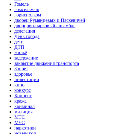
Гомель
гомсельмаш
горисполком
дворец Румянцевых и Паскевичей
дворцово-парковый ансамбль
делегация
День города
дети
ДТП
жильё
задержание
закрытие движения транспорта
Запрет
здоровье
инвестиции
кино
конкурс
Концерт
кража
криминал
милиция
МТС
МЧС
наркотики
новый год