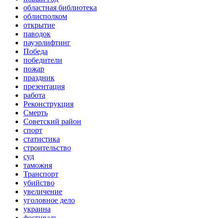
областная библиотека
облисполком
открытие
паводок
пауэрлифтинг
Победа
победители
пожар
праздник
презентация
работа
Реконструкция
Смерть
Советский район
спорт
статистика
строительство
суд
таможня
Транспорт
убийство
увеличение
уголовное дело
украина
фестиваль