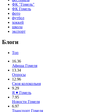
ФК "Гомель"
ФК Гомель
фото
футбол
хоккей
школа
экспорт
Блоги
Топ
16.36
Афиша Гомеля
13.34
Опросы
12.96
Своя колокольня
9.29
Я ♥ Гомель
7.95
Новости Гомеля
6.97
Транспорт Гомеля