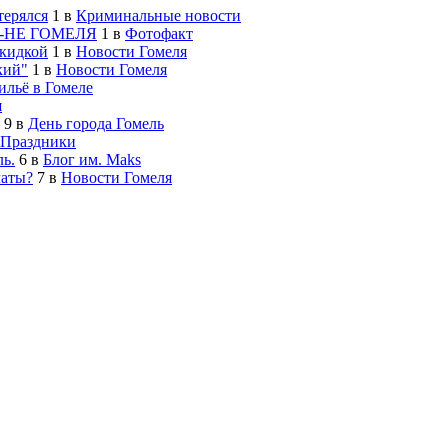
терялся
1
в
Криминальные новости
-НЕ ГОМЕЛЯ
1
в
Фотофакт
скидкой
1
в
Новости Гомеля
кий"
1
в
Новости Гомеля
льё в Гомеле
я
9
в
День города Гомель
Праздники
ь.
6
в
Блог им. Maks
латы?
7
в
Новости Гомеля