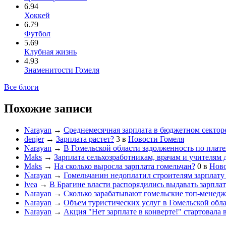
6.94
Хоккей
6.79
Футбол
5.69
Клубная жизнь
4.93
Знаменитости Гомеля
Все блоги
Похожие записи
Narayan
→
Среднемесячная зарплата в бюджетном секторе
denjer
→
Зарплата растет?
3
в
Новости Гомеля
Narayan
→
В Гомельской области задолженность по плате
Maks
→
Зарплата сельхозработникам, врачам и учителям
Maks
→
На сколько выросла зарплата гомельчан?
0
в
Ново
Narayan
→
Гомельчанин недоплатил строителям зарплату
lvea
→
В Брагине власти распорядились выдавать зарпла
Narayan
→
Сколько зарабатывают гомельские топ-менед
Narayan
→
Объем туристических услуг в Гомельской облас
Narayan
→
Акция "Нет зарплате в конверте!" стартовала 