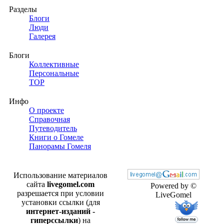
Разделы
Блоги
Люди
Галерея
Блоги
Коллективные
Персональные
TOP
Инфо
О проекте
Справочная
Путеводитель
Книги о Гомеле
Панорамы Гомеля
Использование материалов
сайта
livegomel.com
Powered by ©
разрешается при условии
LiveGomel
установки ссылки (для
интернет-изданий -
гиперссылки
) на