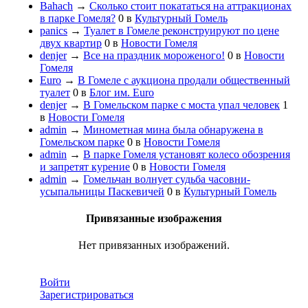
Bahach
→
Сколько стоит покататься на аттракционах
в парке Гомеля?
0
в
Культурный Гомель
panics
→
Туалет в Гомеле реконструируют по цене
двух квартир
0
в
Новости Гомеля
denjer
→
Все на праздник мороженого!
0
в
Новости
Гомеля
Euro
→
В Гомеле с аукциона продали общественный
туалет
0
в
Блог им. Euro
denjer
→
В Гомельском парке с моста упал человек
1
в
Новости Гомеля
admin
→
Минометная мина была обнаружена в
Гомельском парке
0
в
Новости Гомеля
admin
→
В парке Гомеля установят колесо обозрения
и запретят курение
0
в
Новости Гомеля
admin
→
Гомельчан волнует судьба часовни-
усыпальницы Паскевичей
0
в
Культурный Гомель
Привязанные изображения
Нет привязанных изображений.
Войти
Зарегистрироваться