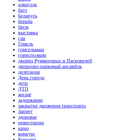
алкоголь
батэ
Беларусь
борьба
брсм
выставка
гаи
Гомель
гомсельмаш
горисполком
дворец Румянцевых и Паскевичей
дворцово-парковый ансамбль
делегация
День города
дети
ДТП
жильё
задержание
закрытие движения транспорта
Запрет
здоровье
инвестиции
кино
конкурс
Концерт