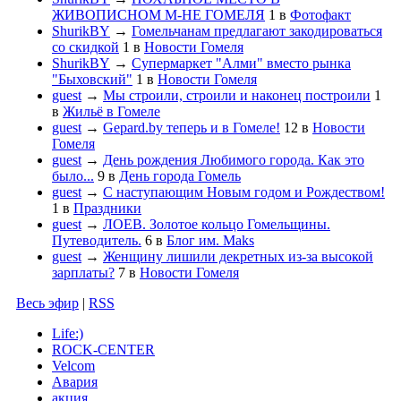
ЖИВОПИСНОМ М-НЕ ГОМЕЛЯ
1
в
Фотофакт
ShurikBY
→
Гомельчанам предлагают закодироваться
со скидкой
1
в
Новости Гомеля
ShurikBY
→
Супермаркет "Алми" вместо рынка
"Быховский"
1
в
Новости Гомеля
guest
→
Мы строили, строили и наконец построили
1
в
Жильё в Гомеле
guest
→
Gepard.by теперь и в Гомеле!
12
в
Новости
Гомеля
guest
→
День рождения Любимого города. Как это
было...
9
в
День города Гомель
guest
→
С наступающим Новым годом и Рождеством!
1
в
Праздники
guest
→
ЛОЕВ. Золотое кольцо Гомельщины.
Путеводитель.
6
в
Блог им. Maks
guest
→
Женщину лишили декретных из-за высокой
зарплаты?
7
в
Новости Гомеля
Весь эфир
|
RSS
Life:)
ROCK-CENTER
Velcom
Авария
акция