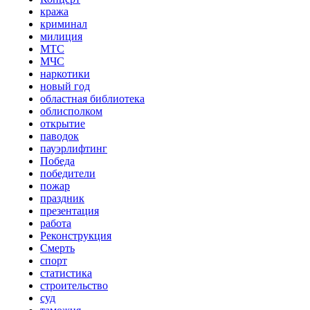
кража
криминал
милиция
МТС
МЧС
наркотики
новый год
областная библиотека
облисполком
открытие
паводок
пауэрлифтинг
Победа
победители
пожар
праздник
презентация
работа
Реконструкция
Смерть
спорт
статистика
строительство
суд