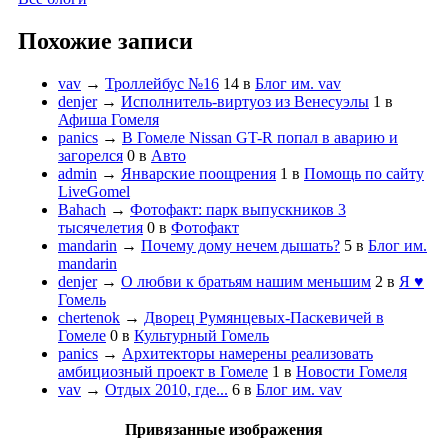
Похожие записи
vav
→
Троллейбус №16
14
в
Блог им. vav
denjer
→
Исполнитель-виртуоз из Венесуэлы
1
в
Афиша Гомеля
panics
→
В Гомеле Nissan GT-R попал в аварию и
загорелся
0
в
Авто
admin
→
Январские поощрения
1
в
Помощь по сайту
LiveGomel
Bahach
→
Фотофакт: парк выпускников 3
тысячелетия
0
в
Фотофакт
mandarin
→
Почему дому нечем дышать?
5
в
Блог им.
mandarin
denjer
→
О любви к братьям нашим меньшим
2
в
Я ♥
Гомель
chertenok
→
Дворец Румянцевых-Паскевичей в
Гомеле
0
в
Культурный Гомель
panics
→
Архитекторы намерены реализовать
амбициозный проект в Гомеле
1
в
Новости Гомеля
vav
→
Отдых 2010, где...
6
в
Блог им. vav
Привязанные изображения