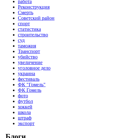
работа
Реконструкция
Смерть
Советский район
спорт
статистика
строительство
суд
таможня
Транспорт
убийство
увеличение
уголовное дело
украина
фестиваль
ФК "Гомель"
ФК Гомель
фото
футбол
хоккей
школа
штраф
экспорт
Блоги