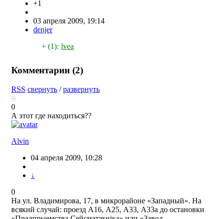
+1
03 апреля 2009, 19:14
denjer
+ (1):
lvea
Комментарии (
2
)
RSS
свернуть
/
развернуть
0
А этот где находиться??
Alvin
04 апреля 2009, 10:28
↓
0
На ул. Владимирова, 17, в микрорайоне «Западный». На
всякий случай: проезд А16, А25, А33, А33а до остановки
«Прадпрыемства Сейсматэхнiка» или «Завод