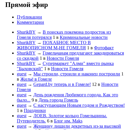
Прямой эфир
Публикации
Комментарии
ShurikBY
→
В поисках покемона подросток из
Гомеля потерялся
1
в
Криминальные новости
ShurikBY
→
ПОХАБНОЕ МЕСТО В
ЖИВОПИСНОМ М-НЕ ГОМЕЛЯ
1
в
Фотофакт
ShurikBY
→
Гомельчанам предлагают закодироваться
со скидкой
1
в
Новости Гомеля
ShurikBY
→
Супермаркет "Алми" вместо рынка
"Быховский"
1
в
Новости Гомеля
guest
→
Мы строили, строили и наконец построили
1
в
Жильё в Гомеле
guest
→
Gepard.by теперь и в Гомеле!
12
в
Новости
Гомеля
guest
→
День рождения Любимого города. Как это
было...
9
в
День города Гомель
guest
→
С наступающим Новым годом и Рождеством!
1
в
Праздники
guest
→
ЛОЕВ. Золотое кольцо Гомельщины.
Путеводитель.
6
в
Блог им. Maks
guest
→
Женщину лишили декретных из-за высокой