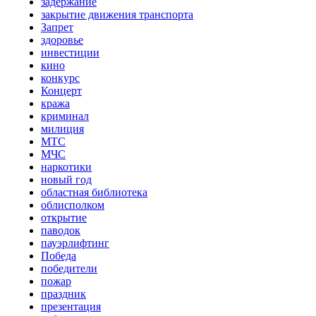
задержание
закрытие движения транспорта
Запрет
здоровье
инвестиции
кино
конкурс
Концерт
кража
криминал
милиция
МТС
МЧС
наркотики
новый год
областная библиотека
облисполком
открытие
паводок
пауэрлифтинг
Победа
победители
пожар
праздник
презентация