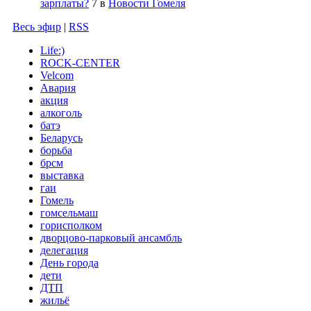
зарплаты?
7
в
Новости Гомеля
Весь эфир
|
RSS
Life:)
ROCK-CENTER
Velcom
Авария
акция
алкоголь
батэ
Беларусь
борьба
брсм
выставка
гаи
Гомель
гомсельмаш
горисполком
дворцово-парковый ансамбль
делегация
День города
дети
ДТП
жильё