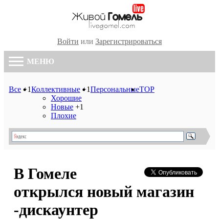
Войти
или
Зарегистрироваться
МЕНЮ
Все
+1
Коллективные
+1
Персональные
TOP
Хорошие
Новые
+1
Плохие
В Гомеле
открылся новый магазин
-дискаунтер