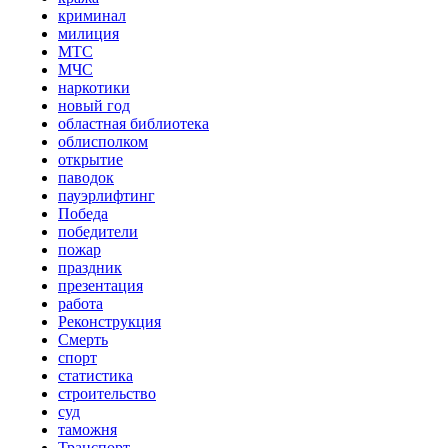
криминал
милиция
МТС
МЧС
наркотики
новый год
областная библиотека
облисполком
открытие
паводок
пауэрлифтинг
Победа
победители
пожар
праздник
презентация
работа
Реконструкция
Смерть
спорт
статистика
строительство
суд
таможня
Транспорт