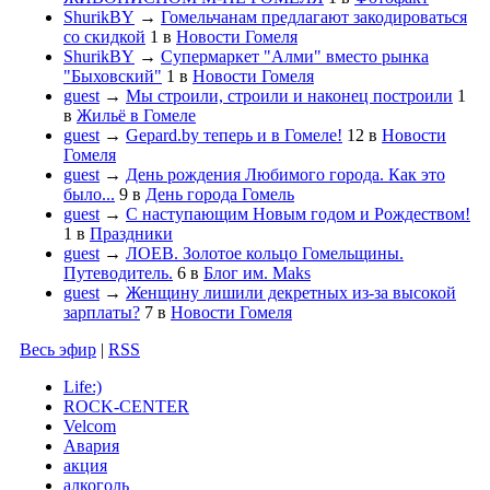
ShurikBY
→
Гомельчанам предлагают закодироваться
со скидкой
1
в
Новости Гомеля
ShurikBY
→
Супермаркет "Алми" вместо рынка
"Быховский"
1
в
Новости Гомеля
guest
→
Мы строили, строили и наконец построили
1
в
Жильё в Гомеле
guest
→
Gepard.by теперь и в Гомеле!
12
в
Новости
Гомеля
guest
→
День рождения Любимого города. Как это
было...
9
в
День города Гомель
guest
→
С наступающим Новым годом и Рождеством!
1
в
Праздники
guest
→
ЛОЕВ. Золотое кольцо Гомельщины.
Путеводитель.
6
в
Блог им. Maks
guest
→
Женщину лишили декретных из-за высокой
зарплаты?
7
в
Новости Гомеля
Весь эфир
|
RSS
Life:)
ROCK-CENTER
Velcom
Авария
акция
алкоголь