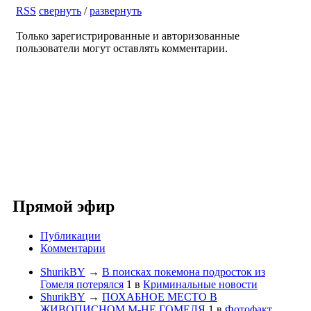
RSS
свернуть
/
развернуть
Только зарегистрированные и авторизованные
пользователи могут оставлять комментарии.
Прямой эфир
Публикации
Комментарии
ShurikBY
→
В поисках покемона подросток из
Гомеля потерялся
1
в
Криминальные новости
ShurikBY
→
ПОХАБНОЕ МЕСТО В
ЖИВОПИСНОМ М-НЕ ГОМЕЛЯ
1
в
Фотофакт