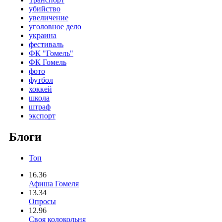
убийство
увеличение
уголовное дело
украина
фестиваль
ФК "Гомель"
ФК Гомель
фото
футбол
хоккей
школа
штраф
экспорт
Блоги
Топ
16.36
Афиша Гомеля
13.34
Опросы
12.96
Своя колокольня