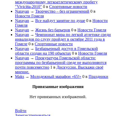
международному легкоатлетическому пробегу
"Vivicitta-2010"
0
в
Спортивные новости
Narayan
→
Творчество – без ограничений
0
в
Новости Гомеля
Narayan
→
Все найдут занятие по душе
0
в
Новости
Гомеля
Narayan
→
Жизнь без барьеров
0
в
Новости Гомеля
Narayan
→
Чемпионат мира по легкой атлетике среди
инвалидов по слуху пройдет в октябре 2011 года в
Гомеле
0
в
Спортивные новости
Narayan
→
Безбарьерный доступ в Гомельской
области создан на 190 объектах
0
в
Новости Гомеля
Narayan
→
Прокуратура Гомельской области:
программы по безбарьерной среде не выполняются
почти повсеместно
1
в
Дискуссии. Выскажи своё
мнение.
Maks
→
Молодежный марафон «65!»
0
в
Праздники
Привязанные изображения
Нет привязанных изображений.
Войти
Зарегистрироваться