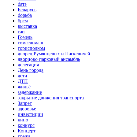
батэ
Беларусь
борьба
брсм
выставка
гаи
Гомель
гомсельмаш
горисполком
дворец Румянцевых и Паскевичей
дворцово-парковый ансамбль
делегация
День города
дети
ДТП
жильё
задержание
закрытие движения транспорта
Запрет
здоровье
инвестиции
кино
конкурс
Концерт
кража