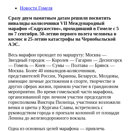
Новости Гомеля
Сразу двум памятным датам решили посвятить
инвалиды-колясочники VII Международный
марафон «Содружество», проходивший в Гомеле с 5
по 7 сентября. 50-летию первого полета человека в
космос и 25-летию катастрофы на Чернобыльской
АЭС.
Весь марафон проходит по маршруту: Москва —
Звездный городок — Королев — Гагарин — Десногорск
— Гомель — Киев — Сумы — Полтава — Брянск —
Москва. Более 40 инвалидов-колясочников,
представителей России, Украины, Беларуси, Молдовы,
имеющие личные достижения в спорте, творчестве и
других сферах жизни, приняли участие в грандиозном
мероприятии. Во время гомельской части марафона,
организованной при личном участии председателя
горисполкома Виктора Пилипца, участники возложили
венки и цветы у Кургана Славы, встретились с
руководством города и проехали колонной от площади
Ленина до железнодорожного вокзала.
Одна из основных целей марафона — привлечь