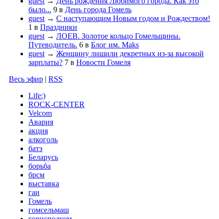
guest
→
День рождения Любимого города. Как это
было...
9
в
День города Гомель
guest
→
С наступающим Новым годом и Рождеством!
1
в
Праздники
guest
→
ЛОЕВ. Золотое кольцо Гомельщины.
Путеводитель.
6
в
Блог им. Maks
guest
→
Женщину лишили декретных из-за высокой
зарплаты?
7
в
Новости Гомеля
Весь эфир
|
RSS
Life:)
ROCK-CENTER
Velcom
Авария
акция
алкоголь
батэ
Беларусь
борьба
брсм
выставка
гаи
Гомель
гомсельмаш
горисполком