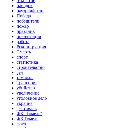
открытие
паводок
пауэрлифтинг
Победа
победители
пожар
праздник
презентация
работа
Реконструкция
Смерть
спорт
статистика
строительство
суд
таможня
Транспорт
убийство
увеличение
уголовное дело
украина
фестиваль
ФК "Гомель"
ФК Гомель
фото