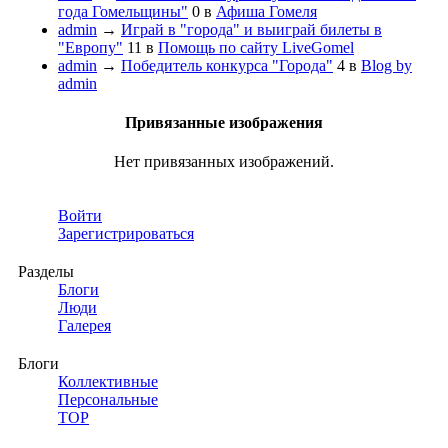
года Гомельщины"
0
в
Афиша Гомеля
admin
→
Играй в "города" и выиграй билеты в
"Европу"
11
в
Помощь по сайту LiveGomel
admin
→
Победитель конкурса "Города"
4
в
Blog by
admin
Привязанные изображения
Нет привязанных изображений.
Войти
Зарегистрироваться
Разделы
Блоги
Люди
Галерея
Блоги
Коллективные
Персональные
TOP