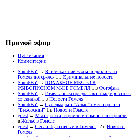
Прямой эфир
Публикации
Комментарии
ShurikBY
→
В поисках покемона подросток из
Гомеля потерялся
1
в
Криминальные новости
ShurikBY
→
ПОХАБНОЕ МЕСТО В
ЖИВОПИСНОМ М-НЕ ГОМЕЛЯ
1
в
Фотофакт
ShurikBY
→
Гомельчанам предлагают закодироваться
со скидкой
1
в
Новости Гомеля
ShurikBY
→
Супермаркет "Алми" вместо рынка
"Быховский"
1
в
Новости Гомеля
guest
→
Мы строили, строили и наконец построили
1
в
Жильё в Гомеле
guest
→
Gepard.by теперь и в Гомеле!
12
в
Новости
Гомеля