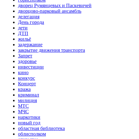
дворец Румянцевых и Паскевичей
дворцово-парковый ансамбль
делегация
День города
дети
ДТП
жильё
задержание
закрытие движения транспорта
Запрет
здоровье
инвестиции
кино
конкурс
Концерт
кража
криминал
милиция
МТС
МЧС
наркотики
новый год
областная библиотека
облисполком