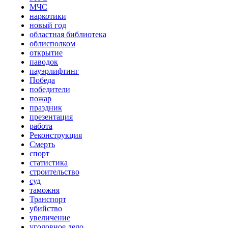
МЧС
наркотики
новый год
областная библиотека
облисполком
открытие
паводок
пауэрлифтинг
Победа
победители
пожар
праздник
презентация
работа
Реконструкция
Смерть
спорт
статистика
строительство
суд
таможня
Транспорт
убийство
увеличение
уголовное дело