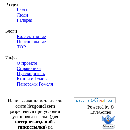
Разделы
Блоги
Люди
Галерея
Блоги
Коллективные
Персональные
TOP
Инфо
О проекте
Справочная
Путеводитель
Книги о Гомеле
Панорамы Гомеля
Использование материалов
сайта
livegomel.com
Powered by ©
разрешается при условии
LiveGomel
установки ссылки (для
интернет-изданий -
гиперссылки
) на