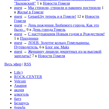
"Быховский"
1
в
Новости Гомеля
guest
→
Мы строили, строили и наконец построили
1
в
Жильё в Гомеле
guest
→
Gepard.by теперь и в Гомеле!
12
в
Новости
Гомеля
guest
→
День рождения Любимого города. Как это
было...
9
в
День города Гомель
guest
→
С наступающим Новым годом и Рождеством!
1
в
Праздники
guest
→
ЛОЕВ. Золотое кольцо Гомельщины.
Путеводитель.
6
в
Блог им. Maks
guest
→
Женщину лишили декретных из-за высокой
зарплаты?
7
в
Новости Гомеля
Весь эфир
|
RSS
Life:)
ROCK-CENTER
Velcom
Авария
акция
алкоголь
батэ
Беларусь
борьба