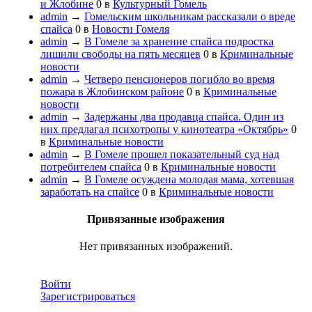
и Жлобине
0
в
Культурный Гомель
admin
→
Гомельским школьникам рассказали о вреде
спайса
0
в
Новости Гомеля
admin
→
В Гомеле за хранение спайса подростка
лишили свободы на пять месяцев
0
в
Криминальные
новости
admin
→
Четверо пенсионеров погибло во время
пожара в Жлобинском районе
0
в
Криминальные
новости
admin
→
Задержаны два продавца спайса. Один из
них предлагал психотропы у кинотеатра «Октябрь»
0
в
Криминальные новости
admin
→
В Гомеле прошел показательный суд над
потребителем спайса
0
в
Криминальные новости
admin
→
В Гомеле осуждена молодая мама, хотевшая
заработать на спайсе
0
в
Криминальные новости
Привязанные изображения
Нет привязанных изображений.
Войти
Зарегистрироваться