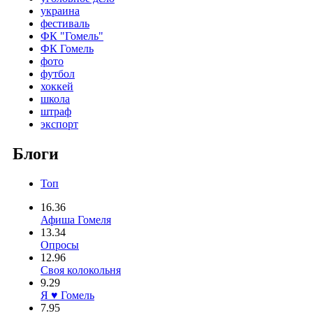
украина
фестиваль
ФК "Гомель"
ФК Гомель
фото
футбол
хоккей
школа
штраф
экспорт
Блоги
Топ
16.36
Афиша Гомеля
13.34
Опросы
12.96
Своя колокольня
9.29
Я ♥ Гомель
7.95