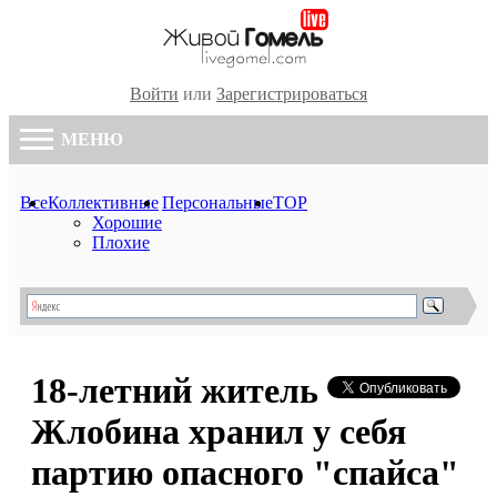
Войти
или
Зарегистрироваться
МЕНЮ
Все
Коллективные
Персональные
TOP
Хорошие
Плохие
18-летний житель
Жлобина хранил у себя
партию опасного "спайса"