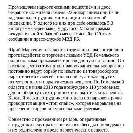
Промышляли наркотическими веществами и двое
безработных жителя Гомеля. 22 ноября днем они были
задержаны сотрудниками милиции и налоговой
инспекции. У одного из них при себе оказалось 5.3
килограмма зерен мака, у другого 2.5 килограмма
некурительной табачной смеси «Насвай». Об этом
сообщили в пресс-службе МВД РБ.
Юрий Маркевич, начальник отдела по наркоконтролю и
противодействию торговли людьми УВД Гомельского
облисполкома прокомментировал данную ситуацию. Он
рассказал, что сотрудники правоохранительных органов
постоянно ведут борьбу по изъятию из товарооборота
наркотических смесей типа «спайс», а также других
психотропных и наркотических веществ. По Гомельской
области с начала 2013 года возбуждено 110 уголовных
дел по обороту психотропных и наркотических средств.
Каждый месяц сотрудниками отдела по наркоконтролю
проводится акция «стоп-спайс», которая направлена на
пресечение торговли курительными смесями.
Совместно с проведением рейдов, оперативные
сотрудники ведут разъяснительные беседы с молодежью
и их родителями о вреде наркотических веществ.