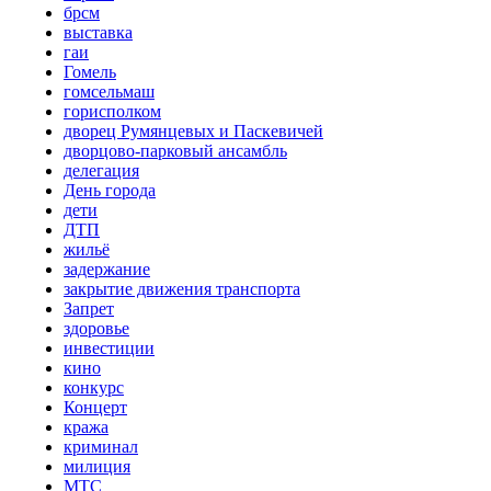
брсм
выставка
гаи
Гомель
гомсельмаш
горисполком
дворец Румянцевых и Паскевичей
дворцово-парковый ансамбль
делегация
День города
дети
ДТП
жильё
задержание
закрытие движения транспорта
Запрет
здоровье
инвестиции
кино
конкурс
Концерт
кража
криминал
милиция
МТС