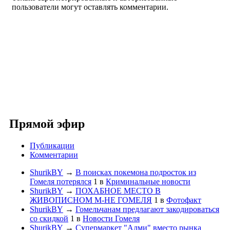
пользователи могут оставлять комментарии.
Прямой эфир
Публикации
Комментарии
ShurikBY
→
В поисках покемона подросток из
Гомеля потерялся
1
в
Криминальные новости
ShurikBY
→
ПОХАБНОЕ МЕСТО В
ЖИВОПИСНОМ М-НЕ ГОМЕЛЯ
1
в
Фотофакт
ShurikBY
→
Гомельчанам предлагают закодироваться
со скидкой
1
в
Новости Гомеля
ShurikBY
→
Супермаркет "Алми" вместо рынка