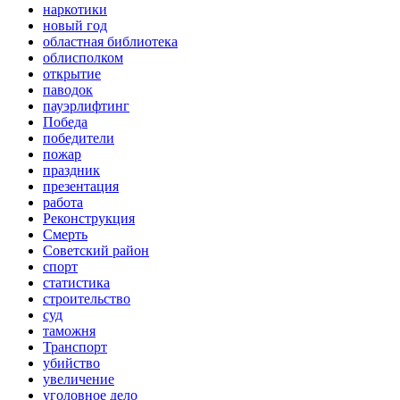
наркотики
новый год
областная библиотека
облисполком
открытие
паводок
пауэрлифтинг
Победа
победители
пожар
праздник
презентация
работа
Реконструкция
Смерть
Советский район
спорт
статистика
строительство
суд
таможня
Транспорт
убийство
увеличение
уголовное дело