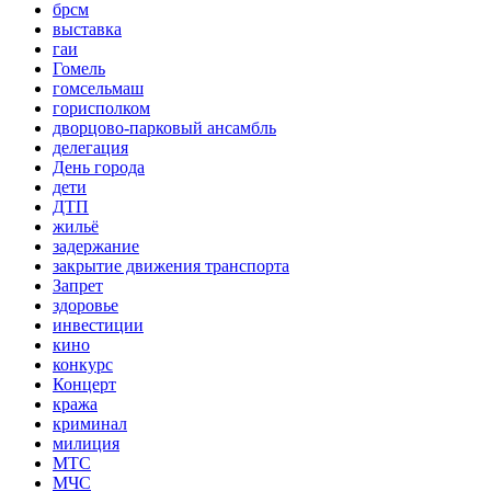
брсм
выставка
гаи
Гомель
гомсельмаш
горисполком
дворцово-парковый ансамбль
делегация
День города
дети
ДТП
жильё
задержание
закрытие движения транспорта
Запрет
здоровье
инвестиции
кино
конкурс
Концерт
кража
криминал
милиция
МТС
МЧС