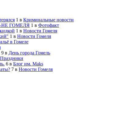
терялся
1
в
Криминальные новости
-НЕ ГОМЕЛЯ
1
в
Фотофакт
скидкой
1
в
Новости Гомеля
кий"
1
в
Новости Гомеля
льё в Гомеле
я
9
в
День города Гомель
Праздники
ь.
6
в
Блог им. Maks
латы?
7
в
Новости Гомеля