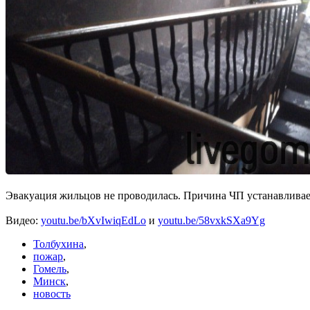
Эвакуация жильцов не проводилась. Причина ЧП устанавливае
Видео:
youtu.be/bXvIwiqEdLo
и
youtu.be/58vxkSXa9Yg
Толбухина
,
пожар
,
Гомель
,
Минск
,
новость