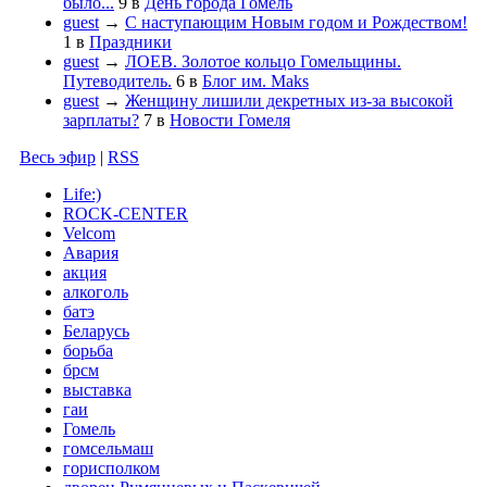
было...
9
в
День города Гомель
guest
→
С наступающим Новым годом и Рождеством!
1
в
Праздники
guest
→
ЛОЕВ. Золотое кольцо Гомельщины.
Путеводитель.
6
в
Блог им. Maks
guest
→
Женщину лишили декретных из-за высокой
зарплаты?
7
в
Новости Гомеля
Весь эфир
|
RSS
Life:)
ROCK-CENTER
Velcom
Авария
акция
алкоголь
батэ
Беларусь
борьба
брсм
выставка
гаи
Гомель
гомсельмаш
горисполком