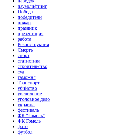
паводок
пауэрлифтинг
Победа
победители
пожар
праздник
презентация
работа
Реконструкция
Смерть
спорт
статистика
строительство
суд
таможня
Транспорт
убийство
увеличение
уголовное дело
украина
фестиваль
ФК "Гомель"
ФК Гомель
фото
футбол