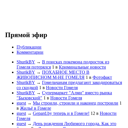
Прямой эфир
Публикации
Комментарии
ShurikBY
→
В поисках покемона подросток из
Гомеля потерялся
1
в
Криминальные новости
ShurikBY
→
ПОХАБНОЕ МЕСТО В
ЖИВОПИСНОМ М-НЕ ГОМЕЛЯ
1
в
Фотофакт
ShurikBY
→
Гомельчанам предлагают закодироваться
со скидкой
1
в
Новости Гомеля
ShurikBY
→
Супермаркет "Алми" вместо рынка
"Быховский"
1
в
Новости Гомеля
guest
→
Мы строили, строили и наконец построили
1
в
Жильё в Гомеле
guest
→
Gepard.by теперь и в Гомеле!
12
в
Новости
Гомеля
guest
→
День рождения Любимого города. Как это