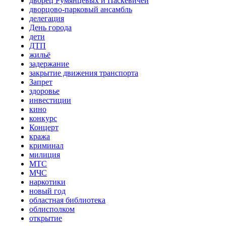
дворец Румянцевых и Паскевичей
дворцово-парковый ансамбль
делегация
День города
дети
ДТП
жильё
задержание
закрытие движения транспорта
Запрет
здоровье
инвестиции
кино
конкурс
Концерт
кража
криминал
милиция
МТС
МЧС
наркотики
новый год
областная библиотека
облисполком
открытие