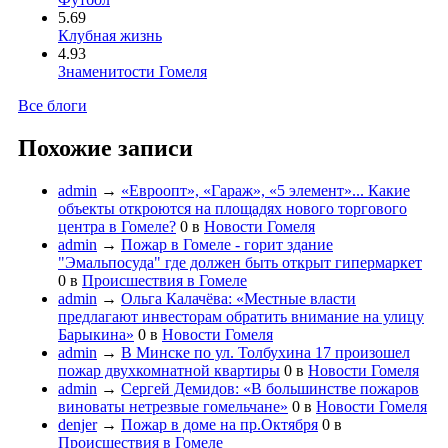
5.69
Клубная жизнь
4.93
Знаменитости Гомеля
Все блоги
Похожие записи
admin
→
«Евроопт», «Гараж», «5 элемент»... Какие
объекты откроются на площадях нового торгового
центра в Гомеле?
0
в
Новости Гомеля
admin
→
Пожар в Гомеле - горит здание
"Эмальпосуда" где должен быть открыт гипермаркет
0
в
Происшествия в Гомеле
admin
→
Ольга Калачёва: «Местные власти
предлагают инвесторам обратить внимание на улицу
Барыкина»
0
в
Новости Гомеля
admin
→
В Минске по ул. Толбухина 17 произошел
пожар двухкомнатной квартиры
0
в
Новости Гомеля
admin
→
Сергей Демидов: «В большинстве пожаров
виноваты нетрезвые гомельчане»
0
в
Новости Гомеля
denjer
→
Пожар в доме на пр.Октября
0
в
Происшествия в Гомеле