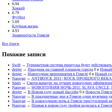
6.94
Хоккей
6.79
Футбол
5.69
Клубная жизнь
4.93
Знаменитости Гомеля
Все блоги
Похожие записи
Swift
→
Турникетная система пропуска будет действовать
denjer
→
Праздник на главной площади города
0
в
Новый 
denjer
→
Новогодние мероприятия в Гомеле
0
в
Новый го
Narayan
→
ANTIROCK 2011 | ROCK ПРОШЛОГО ВЕКА -
Spars
→
Смотр-конкурс на лучшее новогоднее оформлени
Narayan
→
НОВОГОДНЯЯ НОЧЬ 2011: SLAVA UNCLE, 
denjer
→
В Новом году новый бассейн
0
в
Новости Гомел
Narayan
→
В праздничные дни в Гомеле один мужчина у
Narayan
→
В новогоднюю ночь в Гомеле преступлений не
Narayan
→
Первая в новом году тройня родилась в Гомел