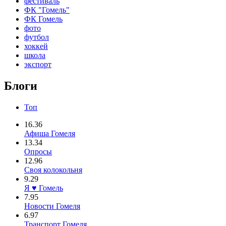
фестиваль
ФК "Гомель"
ФК Гомель
фото
футбол
хоккей
школа
экспорт
Блоги
Топ
16.36
Афиша Гомеля
13.34
Опросы
12.96
Своя колокольня
9.29
Я ♥ Гомель
7.95
Новости Гомеля
6.97
Транспорт Гомеля