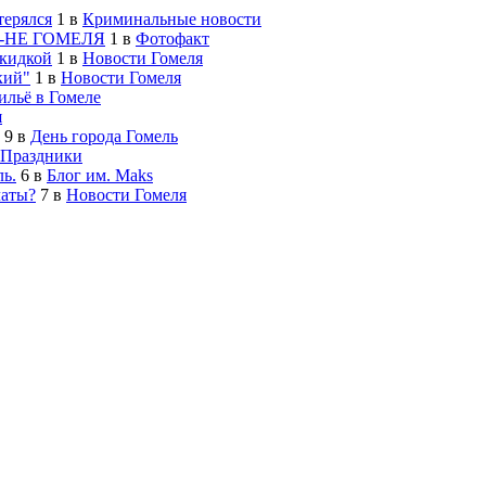
терялся
1
в
Криминальные новости
-НЕ ГОМЕЛЯ
1
в
Фотофакт
скидкой
1
в
Новости Гомеля
кий"
1
в
Новости Гомеля
льё в Гомеле
я
9
в
День города Гомель
Праздники
ь.
6
в
Блог им. Maks
латы?
7
в
Новости Гомеля