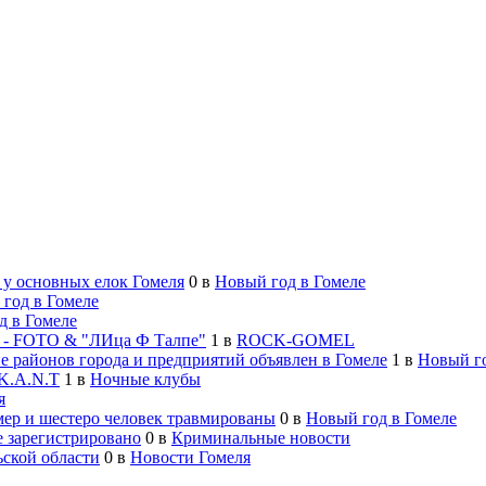
 у основных елок Гомеля
0
в
Новый год в Гомеле
год в Гомеле
д в Гомеле
 FOTO & "ЛИца Ф Талпе"
1
в
ROCK-GOMEL
е районов города и предприятий объявлен в Гомеле
1
в
Новый го
K.A.N.T
1
в
Ночные клубы
я
мер и шестеро человек травмированы
0
в
Новый год в Гомеле
 зарегистрировано
0
в
Криминальные новости
ьской области
0
в
Новости Гомеля