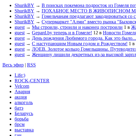
ShurikBY
→
В поисках покемона подросток из Гомеля по
ShurikBY
→
ПОХАБНОЕ МЕСТО В ЖИВОПИСНОМ М
ShurikBY
→
Гомельчанам предлагают закодироваться со 
ShurikBY
→
Супермаркет "Алми" вместо рынка "Быховс
guest
→
Мы строили, строили и наконец построили
1
в
Жи
guest
→
Gepard.by теперь и в Гомеле!
12
в
Новости Гомел
guest
→
День рождения Любимого города. Как это было...
guest
→
С наступающим Новым годом и Рождеством!
1
в
guest
→
ЛОЕВ. Золотое кольцо Гомельщины. Путеводител
guest
→
Женщину лишили декретных из-за высокой зарп
Весь эфир
|
RSS
Life:)
ROCK-CENTER
Velcom
Авария
акция
алкоголь
батэ
Беларусь
борьба
брсм
выставка
гаи