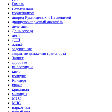
Гомель
гомсельмаш
горисполком
дворец Румянцевых и Паскевичей
дворцово-парковый ансамбль
делегация
День города
дети
ДТП
жильё
задержание
закрытие движения транспорта
Запрет
здоровье
инвестиции
кино
конкурс
Концерт
кража
криминал
милиция
МТС
МЧС
наркотики
новый год