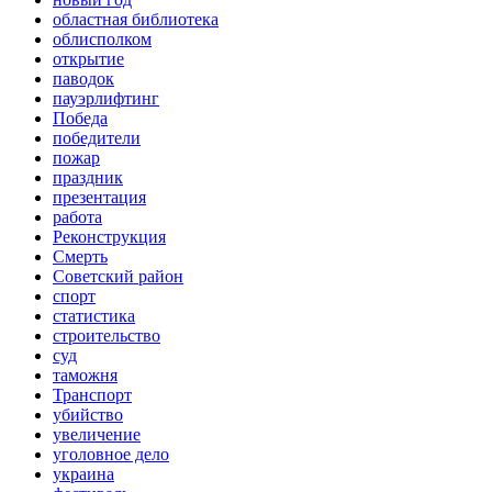
областная библиотека
облисполком
открытие
паводок
пауэрлифтинг
Победа
победители
пожар
праздник
презентация
работа
Реконструкция
Смерть
Советский район
спорт
статистика
строительство
суд
таможня
Транспорт
убийство
увеличение
уголовное дело
украина