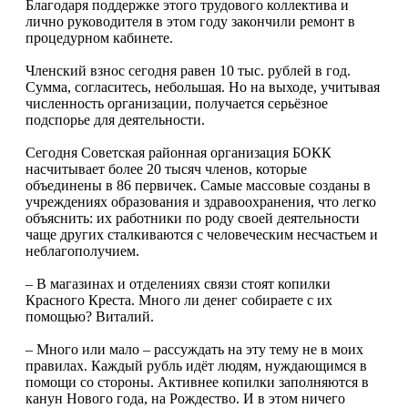
Благодаря под­держке этого трудового коллектива и
лично руководителя в этом году закончили ремонт в
процедурном кабинете.
Членский взнос сегодня равен 10 тыс. рублей в год.
Сумма, согласитесь, небольшая. Но на выходе, учитывая
численность организации, получается серьёзное
подспорье для деятельности.
Сегодня Советская районная организация БОКК
насчитывает более 20 тысяч членов, которые
объединены в 86 первичек. Самые массовые созданы в
учрежде­ниях образования и здравоохранения, что легко
объяснить: их работники по роду своей деятельности
чаще других сталкиваются с человеческим несчастьем и
не­благополучием.
– В магазинах и отделениях связи стоят копилки
Красного Креста. Много ли денег собираете с их
помощью? Виталий.
– Много или мало – рассуждать на эту тему не в моих
правилах. Каждый рубль идёт людям, нуждающимся в
помощи со стороны. Активнее копилки заполняются в
канун Нового года, на Рождество. И в этом ничего