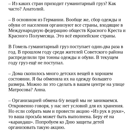
– Из каких стран приходит гуманитарный груз? Как
часто? Анатолий.
– В основном из Германии. Вообще же, сбор одежды и
обуви от населения организуют все страны, входящие в
Международную федерацию обществ Красного Креста и
Красного Полумесяца. Это всё европейские страны.
В Гомель гуманитарный груз поступает один-два раза в
год. В прошлом году среди жителей Советского района
распределили три тонны одежды и обуви. В теку­щем
году груз ещё не поступал.
– Дома скопилось много детских вещей в хорошем
состоянии. Я бы обменяла их на одежду большего
размера. Можно ли это сделать в вашем центре на улице
Матросова? Анна.
– Организацией обмена б/у вещей мы не занимаемся.
Откровенно говоря, у нас нет условий для их хранения.
Но если собрать мам и провести акцию «Из рук в руки»,
то ваша просьба может быть выполнена. Беру её на
«карандаш». Попробуем ко Дню защиты детей
организовать такую акцию.