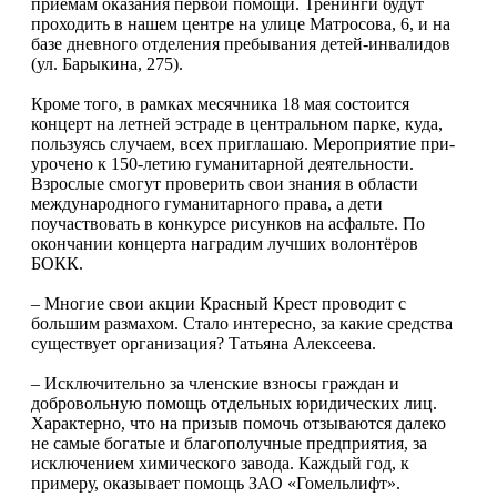
приёмам оказания первой помощи. Тренинги будут
проходить в нашем центре на улице Матросова, 6, и на
базе дневного отделения пребывания детей-инвалидов
(ул. Барыкина, 275).
Кроме того, в рамках месячника 18 мая состоится
концерт на летней эстраде в центральном парке, куда,
пользуясь случаем, всех приглашаю. Мероприятие при­
урочено к 150-летию гуманитарной деятельности.
Взрослые смогут проверить свои знания в области
международного гуманитарного права, а дети
поучаствовать в конкурсе рисунков на асфальте. По
окончании концерта наградим лучших волонтёров
БОКК.
– Многие свои акции Красный Крест проводит с
большим размахом. Стало интересно, за какие средства
существует организация? Татьяна Алексеева.
– Исключительно за членские взносы граждан и
добровольную помощь отдельных юридических лиц.
Характерно, что на призыв помочь отзываются далеко
не са­мые богатые и благополучные предприятия, за
исключением химического завода. Каждый год, к
примеру, оказывает помощь ЗАО «Гомельлифт».