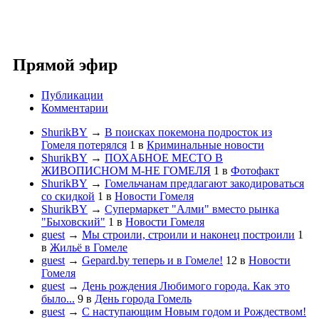
Прямой эфир
Публикации
Комментарии
ShurikBY
→
В поисках покемона подросток из
Гомеля потерялся
1
в
Криминальные новости
ShurikBY
→
ПОХАБНОЕ МЕСТО В
ЖИВОПИСНОМ М-НЕ ГОМЕЛЯ
1
в
Фотофакт
ShurikBY
→
Гомельчанам предлагают закодироваться
со скидкой
1
в
Новости Гомеля
ShurikBY
→
Супермаркет "Алми" вместо рынка
"Быховский"
1
в
Новости Гомеля
guest
→
Мы строили, строили и наконец построили
1
в
Жильё в Гомеле
guest
→
Gepard.by теперь и в Гомеле!
12
в
Новости
Гомеля
guest
→
День рождения Любимого города. Как это
было...
9
в
День города Гомель
guest
→
С наступающим Новым годом и Рождеством!