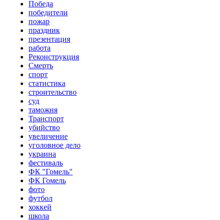
Победа
победители
пожар
праздник
презентация
работа
Реконструкция
Смерть
спорт
статистика
строительство
суд
таможня
Транспорт
убийство
увеличение
уголовное дело
украина
фестиваль
ФК "Гомель"
ФК Гомель
фото
футбол
хоккей
школа