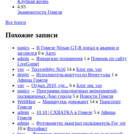
Клубная жизнь
4.93
Знаменитости Гомеля
Все блоги
Похожие записи
panics
→
В Гомеле Nissan GT-R попал в аварию и
загорелся
0
в
Авто
admin
→
Январские поощрения
1
в
Помощь по сайту
LiveGomel
vav
→
Троллейбус №16
14
в
Блог им. vav
denjer
→
Исполнитель-виртуоз из Венесуэлы
1
в
Афиша Гомеля
vav
→
Отдых 2010, где...
6
в
Блог им. vav
panics
→
Программа праздничных мероприятий,
посвященных Дню города
5
в
Новости Гомеля
WebMast
→
Маршрутки дорожают
14
в
Транспорт
Гомеля
admin
→
10.10 | СХВАТКА в Гомеле
5
в
Афиша
Гомеля
admin
→
Фотоконкурс выиграл пользователь For_est
10
в
Фотофакт
lvea
→
Женщину лишили декретных из-за высокой