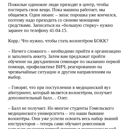
Пожилые одинокие люди приходят в центр, чтобы
постирать свои вещи. Пока машина работает, мы
общаемся. Один нюанс – запас порошка уже кончился,
по­этому надо приходить со своими моющими
средствами. Записаться на «большую стирку» нужно
заранее по телефону 41-04-15.
Корр.: Что нужно, чтобы стать волонтёром БОКК?
– Ничего сложного – необходимо прийти в организацию
и заполнить анкету. Затем вам предложат пройти
обучение на двухдневном семинаре по оказанию первой
помощи, профилактике ВИЧ, реагированию на
чрезвычайные ситуации и другим направлениям на
выбор.
– Говорят, что при поступлении в медицинский вуз
абитуриент, который является волонтёром, получает
дополнительный балл… Олег.
– Балл не получает. Но многие студенты Гомельского
медицинского университета – это наши бывшие
волонтёры. Они уже успели освоить весь набор знаний
инструкторов – теперь сами обучают ровесников
навыкам оказания первой помощи и психосоциальной