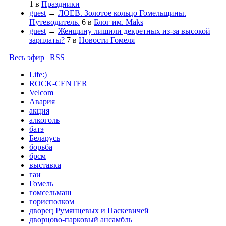
1
в
Праздники
guest
→
ЛОЕВ. Золотое кольцо Гомельщины.
Путеводитель.
6
в
Блог им. Maks
guest
→
Женщину лишили декретных из-за высокой
зарплаты?
7
в
Новости Гомеля
Весь эфир
|
RSS
Life:)
ROCK-CENTER
Velcom
Авария
акция
алкоголь
батэ
Беларусь
борьба
брсм
выставка
гаи
Гомель
гомсельмаш
горисполком
дворец Румянцевых и Паскевичей
дворцово-парковый ансамбль