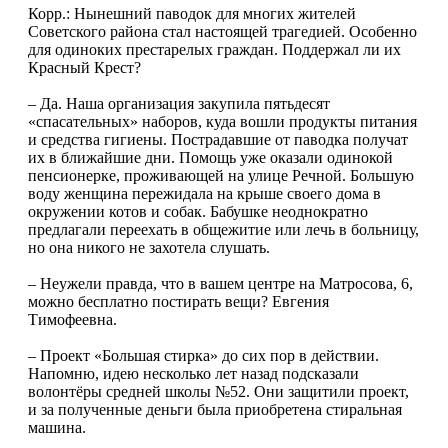
Корр.: Нынешний паводок для многих жителей
Советского района стал настоящей трагедией. Особенно
для одиноких престарелых граждан. Поддержал ли их
Красный Крест?
– Да. Наша организация закупила пятьдесят
«спасательных» наборов, куда вошли продукты питания
и средства гигиены. Пострадавшие от паводка получат
их в ближайшие дни. Помощь уже оказали одинокой
пенсионерке, проживающей на улице Речной. Большую
воду женщина пережидала на крыше своего дома в
окружении котов и собак. Бабушке неоднократно
предлагали переехать в общежитие или лечь в больницу,
но она никого не захотела слушать.
– Неужели правда, что в вашем центре на Матросова, 6,
можно бесплатно постирать вещи? Евгения
Тимофеевна.
– Проект «Большая стирка» до сих пор в действии.
Напомню, идею несколько лет назад подсказали
волонтёры средней школы №52. Они защитили проект,
и за полученные деньги была приобретена стиральная
машина.