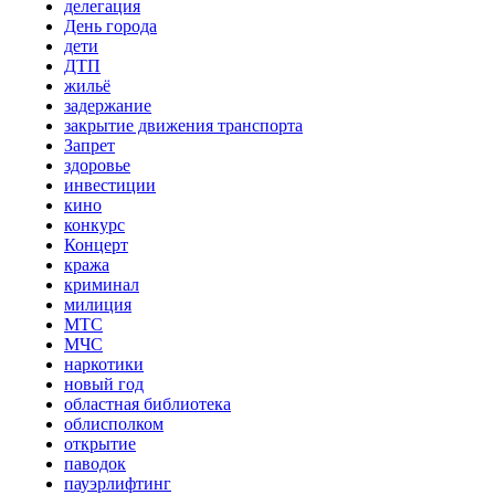
делегация
День города
дети
ДТП
жильё
задержание
закрытие движения транспорта
Запрет
здоровье
инвестиции
кино
конкурс
Концерт
кража
криминал
милиция
МТС
МЧС
наркотики
новый год
областная библиотека
облисполком
открытие
паводок
пауэрлифтинг