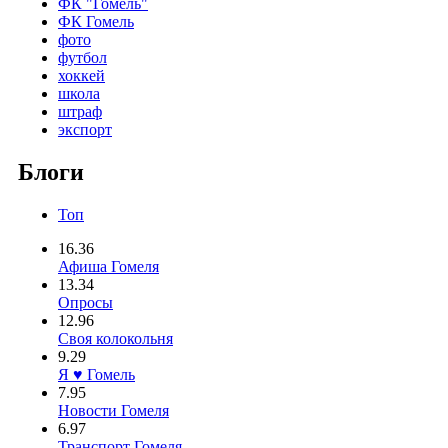
ФК "Гомель"
ФК Гомель
фото
футбол
хоккей
школа
штраф
экспорт
Блоги
Топ
16.36
Афиша Гомеля
13.34
Опросы
12.96
Своя колокольня
9.29
Я ♥ Гомель
7.95
Новости Гомеля
6.97
Транспорт Гомеля