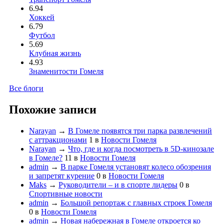
6.94
Хоккей
6.79
Футбол
5.69
Клубная жизнь
4.93
Знаменитости Гомеля
Все блоги
Похожие записи
Narayan
→
В Гомеле появятся три парка развлечений
с аттракционами
1
в
Новости Гомеля
Narayan
→
Что, где и когда посмотреть в 5D-кинозале
в Гомеле?
11
в
Новости Гомеля
admin
→
В парке Гомеля установят колесо обозрения
и запретят курение
0
в
Новости Гомеля
Maks
→
Руководители – и в спорте лидеры
0
в
Спортивные новости
admin
→
Большой репортаж с главных строек Гомеля
0
в
Новости Гомеля
admin
→
Новая набережная в Гомеле откроется ко