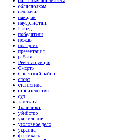
областная библиотека
облисполком
открытие
паводок
пауэрлифтинг
Победа
победители
пожар
праздник
презентация
работа
Реконструкция
Смерть
Советский район
спорт
статистика
строительство
суд
таможня
Транспорт
убийство
увеличение
уголовное дело
украина
фестиваль