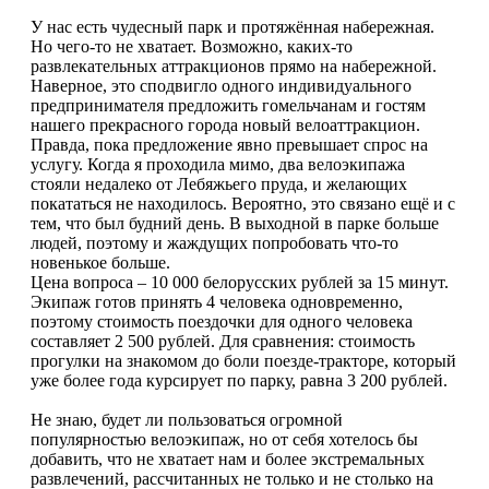
У нас есть чудесный парк и протяжённая набережная.
Но чего-то не хватает. Возможно, каких-то
развлекательных аттракционов прямо на набережной.
Наверное, это сподвигло одного индивидуального
предпринимателя предложить гомельчанам и гостям
нашего прекрасного города новый велоаттракцион.
Правда, пока предложение явно превышает спрос на
услугу. Когда я проходила мимо, два велоэкипажа
стояли недалеко от Лебяжьего пруда, и желающих
покататься не находилось. Вероятно, это связано ещё и с
тем, что был будний день. В выходной в парке больше
людей, поэтому и жаждущих попробовать что-то
новенькое больше.
Цена вопроса – 10 000 белорусских рублей за 15 минут.
Экипаж готов принять 4 человека одновременно,
поэтому стоимость поездочки для одного человека
составляет 2 500 рублей. Для сравнения: стоимость
прогулки на знакомом до боли поезде-тракторе, который
уже более года курсирует по парку, равна 3 200 рублей.
Не знаю, будет ли пользоваться огромной
популярностью велоэкипаж, но от себя хотелось бы
добавить, что не хватает нам и более экстремальных
развлечений, рассчитанных не только и не столько на