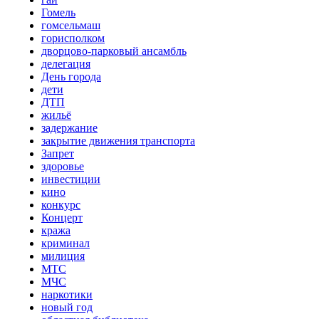
Гомель
гомсельмаш
горисполком
дворцово-парковый ансамбль
делегация
День города
дети
ДТП
жильё
задержание
закрытие движения транспорта
Запрет
здоровье
инвестиции
кино
конкурс
Концерт
кража
криминал
милиция
МТС
МЧС
наркотики
новый год