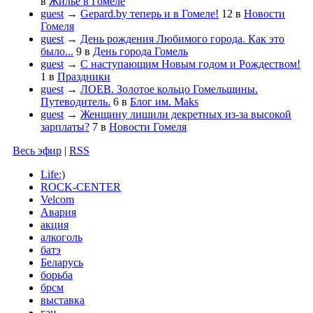
в
Жильё в Гомеле
guest
→
Gepard.by теперь и в Гомеле!
12
в
Новости
Гомеля
guest
→
День рождения Любимого города. Как это
было...
9
в
День города Гомель
guest
→
С наступающим Новым годом и Рождеством!
1
в
Праздники
guest
→
ЛОЕВ. Золотое кольцо Гомельщины.
Путеводитель.
6
в
Блог им. Maks
guest
→
Женщину лишили декретных из-за высокой
зарплаты?
7
в
Новости Гомеля
Весь эфир
|
RSS
Life:)
ROCK-CENTER
Velcom
Авария
акция
алкоголь
батэ
Беларусь
борьба
брсм
выставка
гаи