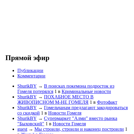
Прямой эфир
Публикации
Комментарии
ShurikBY
→
В поисках покемона подросток из
Гомеля потерялся
1
в
Криминальные новости
ShurikBY
→
ПОХАБНОЕ МЕСТО В
ЖИВОПИСНОМ М-НЕ ГОМЕЛЯ
1
в
Фотофакт
ShurikBY
→
Гомельчанам предлагают закодироваться
со скидкой
1
в
Новости Гомеля
ShurikBY
→
Супермаркет "Алми" вместо рынка
"Быховский"
1
в
Новости Гомеля
guest
→
Мы строили, строили и наконец построили
1