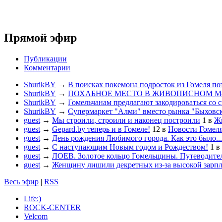
Прямой эфир
Публикации
Комментарии
ShurikBY
→
В поисках покемона подросток из Гомеля по
ShurikBY
→
ПОХАБНОЕ МЕСТО В ЖИВОПИСНОМ М
ShurikBY
→
Гомельчанам предлагают закодироваться со 
ShurikBY
→
Супермаркет "Алми" вместо рынка "Быховс
guest
→
Мы строили, строили и наконец построили
1
в
Жи
guest
→
Gepard.by теперь и в Гомеле!
12
в
Новости Гомел
guest
→
День рождения Любимого города. Как это было...
guest
→
С наступающим Новым годом и Рождеством!
1
в
guest
→
ЛОЕВ. Золотое кольцо Гомельщины. Путеводител
guest
→
Женщину лишили декретных из-за высокой зарп
Весь эфир
|
RSS
Life:)
ROCK-CENTER
Velcom