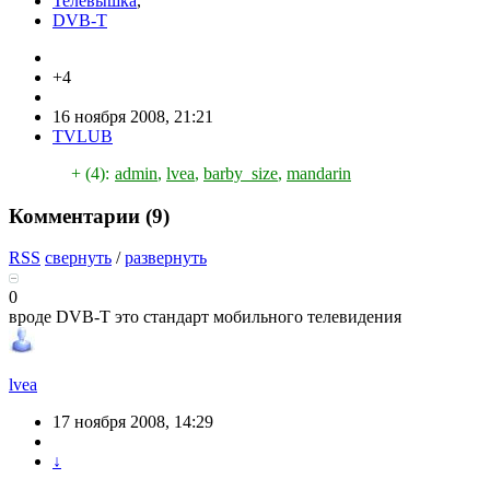
Телевышка
,
DVB-T
+4
16 ноября 2008, 21:21
TVLUB
+ (4):
admin
,
lvea
,
barby_size
,
mandarin
Комментарии (
9
)
RSS
свернуть
/
развернуть
0
вроде DVB-T это стандарт мобильного телевидения
lvea
17 ноября 2008, 14:29
↓