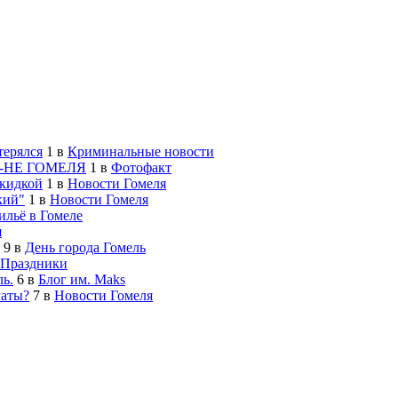
терялся
1
в
Криминальные новости
-НЕ ГОМЕЛЯ
1
в
Фотофакт
скидкой
1
в
Новости Гомеля
кий"
1
в
Новости Гомеля
льё в Гомеле
я
9
в
День города Гомель
Праздники
ь.
6
в
Блог им. Maks
латы?
7
в
Новости Гомеля