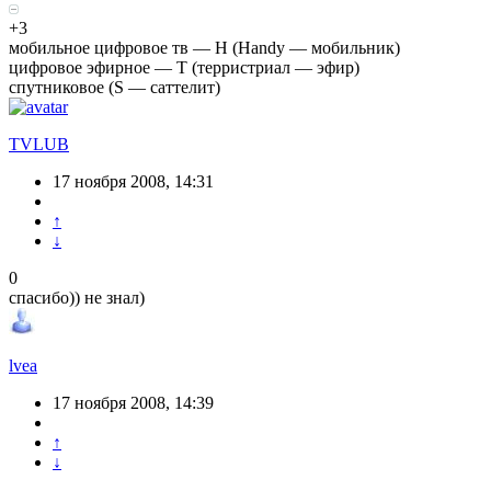
+3
мобильное цифровое тв — H (Handy — мобильник)
цифровое эфирное — Т (терристриал — эфир)
спутниковое (S — саттелит)
TVLUB
17 ноября 2008, 14:31
↑
↓
0
спасибо)) не знал)
lvea
17 ноября 2008, 14:39
↑
↓