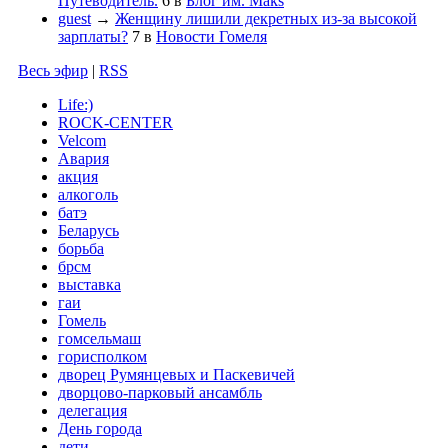
Путеводитель.
6
в
Блог им. Maks
guest
→
Женщину лишили декретных из-за высокой
зарплаты?
7
в
Новости Гомеля
Весь эфир
|
RSS
Life:)
ROCK-CENTER
Velcom
Авария
акция
алкоголь
батэ
Беларусь
борьба
брсм
выставка
гаи
Гомель
гомсельмаш
горисполком
дворец Румянцевых и Паскевичей
дворцово-парковый ансамбль
делегация
День города
дети