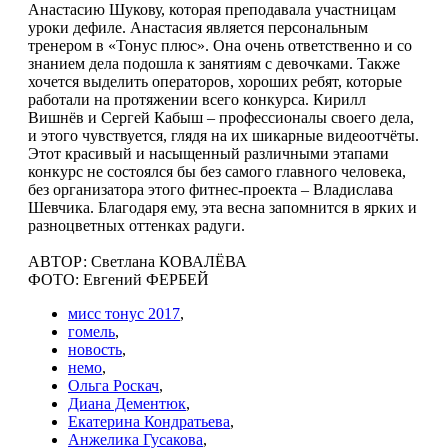
Анастасию Шукову, которая преподавала участницам
уроки дефиле. Анастасия является персональным
тренером в «Тонус плюс». Она очень ответственно и со
знанием дела подошла к занятиям с девочками. Также
хочется выделить операторов, хороших ребят, которые
работали на протяжении всего конкурса. Кирилл
Вишнёв и Сергей Кабыш – профессионалы своего дела,
и этого чувствуется, глядя на их шикарные видеоотчёты.
Этот красивый и насыщенный различными этапами
конкурс не состоялся бы без самого главного человека,
без организатора этого фитнес-проекта – Владислава
Шевчика. Благодаря ему, эта весна запомнится в ярких и
разноцветных оттенках радуги.
АВТОР: Светлана КОВАЛЁВА
ФОТО: Евгений ФЕРБЕЙ
мисс тонус 2017
,
гомель
,
новость
,
немо
,
Ольга Роскач
,
Диана Дементюк
,
Екатерина Кондратьева
,
Анжелика Гусакова
,