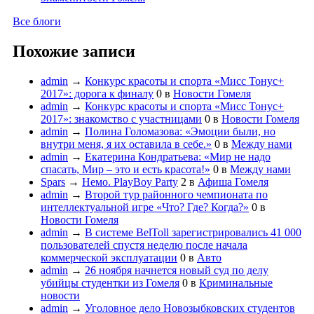
Все блоги
Похожие записи
admin
→
Конкурс красоты и спорта «Мисс Тонус+
2017»: дорога к финалу
0
в
Новости Гомеля
admin
→
Конкурс красоты и спорта «Мисс Тонус+
2017»: знакомство с участницами
0
в
Новости Гомеля
admin
→
Полина Голомазова: «Эмоции были, но
внутри меня, я их оставила в себе.»
0
в
Между нами
admin
→
Екатерина Кондратьева: «Мир не надо
спасать, Мир – это и есть красота!»
0
в
Между нами
Spars
→
Немо. PlayBoy Party
2
в
Афиша Гомеля
admin
→
Второй тур районного чемпионата по
интеллектуальной игре «Что? Где? Когда?»
0
в
Новости Гомеля
admin
→
В системе BelToll зарегистрировались 41 000
пользователей спустя неделю после начала
коммерческой эксплуатации
0
в
Авто
admin
→
26 ноября начнется новый суд по делу
убийцы студентки из Гомеля
0
в
Криминальные
новости
admin
→
Уголовное дело Новозыбковских студентов