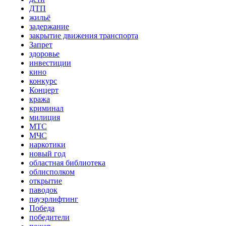
ДТП
жильё
задержание
закрытие движения транспорта
Запрет
здоровье
инвестиции
кино
конкурс
Концерт
кража
криминал
милиция
МТС
МЧС
наркотики
новый год
областная библиотека
облисполком
открытие
паводок
пауэрлифтинг
Победа
победители