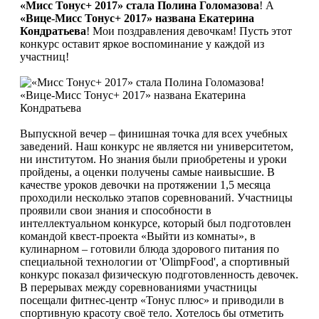
«Мисс Тонус+ 2017» стала Полина Голомазова
! А
«Вице-Мисс Тонус+ 2017» названа Екатерина
Кондратьева
! Мои поздравления девочкам! Пусть этот
конкурс оставит яркое воспоминание у каждой из
участниц!
Выпускной вечер – финишная точка для всех учебных
заведений. Наш конкурс не является ни университетом,
ни институтом. Но знания были приобретены и уроки
пройдены, а оценки получены самые наивысшие. В
качестве уроков девочки на протяжении 1,5 месяца
проходили несколько этапов соревнований. Участницы
проявили свои знания и способности в
интеллектуальном конкурсе, который был подготовлен
командой квест-проекта «Выйти из комнаты», в
кулинарном – готовили блюда здорового питания по
специальной технологии от 'OlimpFood', а спортивный
конкурс показал физическую подготовленность девочек.
В перерывах между соревнованиями участницы
посещали фитнес-центр «Тонус плюс» и приводили в
спортивную красоту своё тело. Хотелось бы отметить