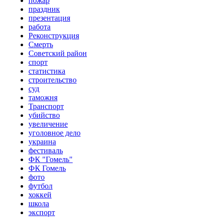
пожар
праздник
презентация
работа
Реконструкция
Смерть
Советский район
спорт
статистика
строительство
суд
таможня
Транспорт
убийство
увеличение
уголовное дело
украина
фестиваль
ФК "Гомель"
ФК Гомель
фото
футбол
хоккей
школа
экспорт