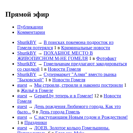
Прямой эфир
Публикации
Комментарии
ShurikBY
→
В поисках покемона подросток из
Гомеля потерялся
1
в
Криминальные новости
ShurikBY
→
ПОХАБНОЕ МЕСТО В
ЖИВОПИСНОМ М-НЕ ГОМЕЛЯ
1
в
Фотофакт
ShurikBY
→
Гомельчанам предлагают закодироваться
со скидкой
1
в
Новости Гомеля
ShurikBY
→
Супермаркет "Алми" вместо рынка
"Быховский"
1
в
Новости Гомеля
guest
→
Мы строили, строили и наконец построили
1
в
Жильё в Гомеле
guest
→
Gepard.by теперь и в Гомеле!
12
в
Новости
Гомеля
guest
→
День рождения Любимого города. Как это
было...
9
в
День города Гомель
guest
→
С наступающим Новым годом и Рождеством!
1
в
Праздники
guest
→
ЛОЕВ. Золотое кольцо Гомельщины.