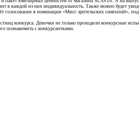
и пакет ювелирных ценностей от магазина SLAVIA. А на выпуск
вит в каждой из них индивидуальность. Также можно будет увид
ёт голосование в номинации «Мисс зрительских симпатий», под
тниц конкурса. Девочки не только проходили конкурсные испыт
ого познакомить с конкурсантками.