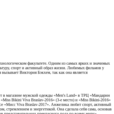
технологическом факультете. Одним из самых ярких и значимых
льтуру, спорт и активный образ жизни. Любимых фильмов у
 вызывает Виктория Бэкхем, так как она является
тает в магазине мужской одежды «Men's Land» в ТРЦ «Мандарин
iss Bikini Viva Braslav-2016» (3-e место) и «Miss Bikini-2016»
рсе «Мисс Viva Braslav-2017». Анжелика любит спорт, активный
, стремлением и энергетикой. Она сделала себя сама, основав
 представительниц прекрасного пола по всему миру», –