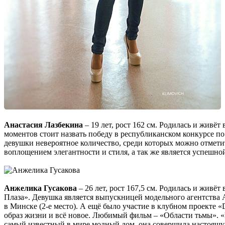
Анастасия Лазбекина
– 19 лет, рост 162 см. Родилась и живё
моментов стоит назвать победу в республиканском конкурсе п
девушки невероятное количество, среди которых можно отметит
воплощением элегантности и стиля, а так же является успешно
Анжелика Гусакова
– 26 лет, рост 167,5 см. Родилась и живё
Плаза». Девушка является выпускницей модельного агентства Art
в Минске (2-е место). А ещё было участие в клубном проекте «
образ жизни и всё новое. Любимый фильм – «Области тьмы». «
самый известный в мире модный дом, она совершила настоящу