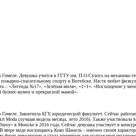
т в Гомеле. Девушка учится в ГГТУ им. П.О.Сухого на механико-
о пожарно-спасательному спорту в Витебске. Настя любит физку
ь – «Легенда №17», «Зелёная миля», «1+1». «Восхищение у меня
й бизнес-вумен и прекрасной мамой».
т в Гомеле. Закончила БГУ, юридический факультет. Сейчас рабо
 Moda (лучшая модель месяца, лето 2016). Также участвовала в «M
Duroy» в Минске в 2016 году. Сейчас девушка участвует в конку
В мире моде восхищаюсь Коко Шанель – именно своим характером
ю фэшн-революцию и стала примером для подражания миллионов