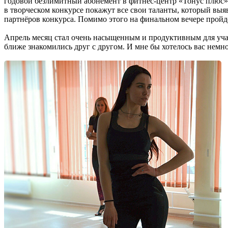
годовой безлимитный абонемент в фитнес-центр «Тонус плюс» 
в творческом конкурсе покажут все свои таланты, который выя
партнёров конкурса. Помимо этого на финальном вечере пройд
Апрель месяц стал очень насыщенным и продуктивным для учас
ближе знакомились друг с другом. И мне бы хотелось вас немн