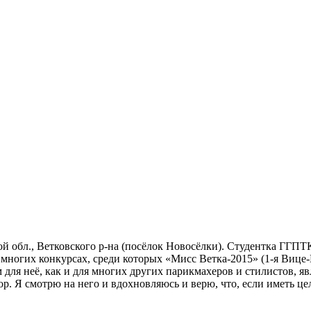
ской обл., Ветковского р-на (посёлок Новосёлки). Студентка ГГ
о многих конкурсах, среди которых «Мисс Ветка-2015» (1-я Виц
я неё, как и для многих других парикмахеров и стилистов, явл
р. Я смотрю на него и вдохновляюсь и верю, что, если иметь цел