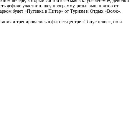
ном вечере, который состоится 9 мая в клубе «Немо», девочки
еть дефиле участниц, шоу программу, розыгрыш призов от
арком будет «Путевка в Питер» от Туризм и Отдых «Вояж».
ания и тренировались в фитнес-центре «Тонус плюс», но и