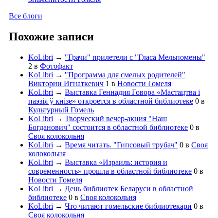
Все блоги
Похожие записи
KoLibri
→
"Грачи" прилетели с "Гласа Мельпомены"
2
в
Фотофакт
KoLibri
→
"Программа для смелых родителей"
Виктории Игнаткевич
1
в
Новости Гомеля
KoLibri
→
Выставка Геннадия Говора «Мастацтва і
паэзія ў кнізе» откроется в областной библиотеке
0
в
Культурный Гомель
KoLibri
→
Творческий вечер-акция "Наш
Богданович" состоится в областной библиотеке
0
в
Своя колокольня
KoLibri
→
Время читать. "Гипсовый трубач"
0
в
Своя
колокольня
KoLibri
→
Выставка «Израиль: история и
современность» прошла в областной библиотеке
0
в
Новости Гомеля
KoLibri
→
День библиотек Беларуси в областной
библиотеке
0
в
Своя колокольня
KoLibri
→
Что читают гомельские библиотекари
0
в
Своя колокольня