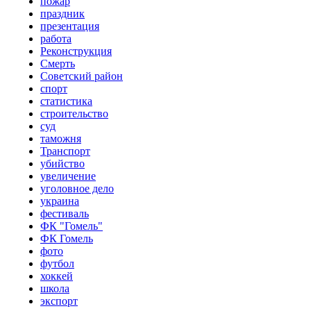
пожар
праздник
презентация
работа
Реконструкция
Смерть
Советский район
спорт
статистика
строительство
суд
таможня
Транспорт
убийство
увеличение
уголовное дело
украина
фестиваль
ФК "Гомель"
ФК Гомель
фото
футбол
хоккей
школа
экспорт