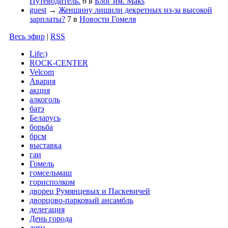
Путеводитель.
6
в
Блог им. Maks
guest
→
Женщину лишили декретных из-за высокой
зарплаты?
7
в
Новости Гомеля
Весь эфир
|
RSS
Life:)
ROCK-CENTER
Velcom
Авария
акция
алкоголь
батэ
Беларусь
борьба
брсм
выставка
гаи
Гомель
гомсельмаш
горисполком
дворец Румянцевых и Паскевичей
дворцово-парковый ансамбль
делегация
День города
дети