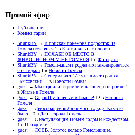
Прямой эфир
Публикации
Комментарии
ShurikBY
→
В поисках покемона подросток из
Гомеля потерялся
1
в
Криминальные новости
ShurikBY
→
ПОХАБНОЕ МЕСТО В
ЖИВОПИСНОМ М-НЕ ГОМЕЛЯ
1
в
Фотофакт
ShurikBY
→
Гомельчанам предлагают закодироваться
со скидкой
1
в
Новости Гомеля
ShurikBY
→
Супермаркет "Алми" вместо рынка
"Быховский"
1
в
Новости Гомеля
guest
→
Мы строили, строили и наконец построили
1
в
Жильё в Гомеле
guest
→
Gepard.by теперь и в Гомеле!
12
в
Новости
Гомеля
guest
→
День рождения Любимого города. Как это
было...
9
в
День города Гомель
guest
→
С наступающим Новым годом и Рождеством!
1
в
Праздники
guest
→
ЛОЕВ. Золотое кольцо Гомельщины.