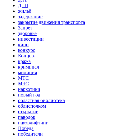
ДТП
жильё
задержание
закрытие движения транспорта
Запрет
здоровье
инвестиции
кино
конкурс
Концерт
кража
криминал
милиция
МТС
МЧС
наркотики
новый год
областная библиотека
облисполком
открытие
паводок
пауэрлифтинг
Победа
победители