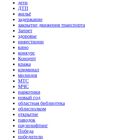
дети
ДТП
жильё
задержание
закрытие движения транспорта
Запрет
здоровье
инвестиции
кино
конкурс
Концерт
кража
криминал
милиция
МТС
МЧС
наркотики
новый год
областная библиотека
облисполком
открытие
паводок
пауэрлифтинг
Победа
победители