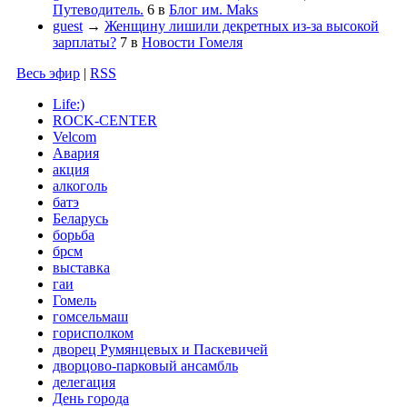
Путеводитель.
6
в
Блог им. Maks
guest
→
Женщину лишили декретных из-за высокой
зарплаты?
7
в
Новости Гомеля
Весь эфир
|
RSS
Life:)
ROCK-CENTER
Velcom
Авария
акция
алкоголь
батэ
Беларусь
борьба
брсм
выставка
гаи
Гомель
гомсельмаш
горисполком
дворец Румянцевых и Паскевичей
дворцово-парковый ансамбль
делегация
День города