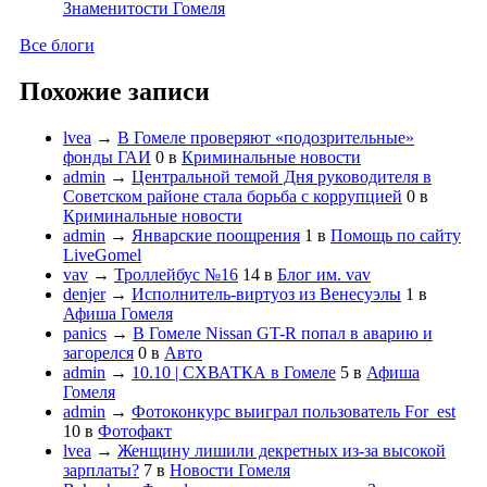
Знаменитости Гомеля
Все блоги
Похожие записи
lvea
→
В Гомеле проверяют «подозрительные»
фонды ГАИ
0
в
Криминальные новости
admin
→
Центральной темой Дня руководителя в
Советском районе стала борьба с коррупцией
0
в
Криминальные новости
admin
→
Январские поощрения
1
в
Помощь по сайту
LiveGomel
vav
→
Троллейбус №16
14
в
Блог им. vav
denjer
→
Исполнитель-виртуоз из Венесуэлы
1
в
Афиша Гомеля
panics
→
В Гомеле Nissan GT-R попал в аварию и
загорелся
0
в
Авто
admin
→
10.10 | СХВАТКА в Гомеле
5
в
Афиша
Гомеля
admin
→
Фотоконкурс выиграл пользователь For_est
10
в
Фотофакт
lvea
→
Женщину лишили декретных из-за высокой
зарплаты?
7
в
Новости Гомеля