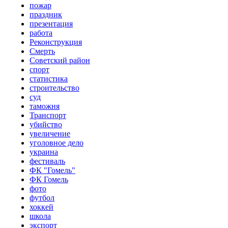
пожар
праздник
презентация
работа
Реконструкция
Смерть
Советский район
спорт
статистика
строительство
суд
таможня
Транспорт
убийство
увеличение
уголовное дело
украина
фестиваль
ФК "Гомель"
ФК Гомель
фото
футбол
хоккей
школа
экспорт