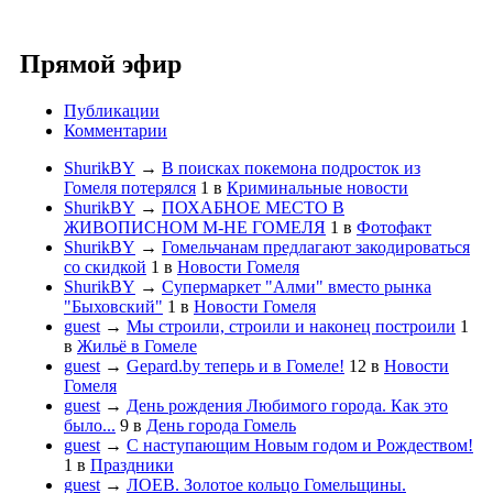
Прямой эфир
Публикации
Комментарии
ShurikBY
→
В поисках покемона подросток из
Гомеля потерялся
1
в
Криминальные новости
ShurikBY
→
ПОХАБНОЕ МЕСТО В
ЖИВОПИСНОМ М-НЕ ГОМЕЛЯ
1
в
Фотофакт
ShurikBY
→
Гомельчанам предлагают закодироваться
со скидкой
1
в
Новости Гомеля
ShurikBY
→
Супермаркет "Алми" вместо рынка
"Быховский"
1
в
Новости Гомеля
guest
→
Мы строили, строили и наконец построили
1
в
Жильё в Гомеле
guest
→
Gepard.by теперь и в Гомеле!
12
в
Новости
Гомеля
guest
→
День рождения Любимого города. Как это
было...
9
в
День города Гомель
guest
→
С наступающим Новым годом и Рождеством!
1
в
Праздники
guest
→
ЛОЕВ. Золотое кольцо Гомельщины.