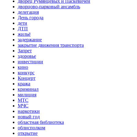
дворец Румянцевых и Паскевичей
дворцово-парковый ансамбль
делегация
День города
дети
ДТП
жильё
задержание
закрытие движения транспорта
Запрет
здоровье
инвестиции
кино
конкурс
Концерт
кража
криминал
милиция
МТС
МЧС
наркотики
новый год
областная библиотека
облисполком
открытие