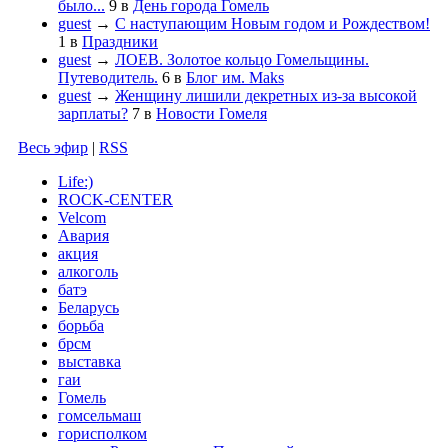
было...
9
в
День города Гомель
guest
→
С наступающим Новым годом и Рождеством!
1
в
Праздники
guest
→
ЛОЕВ. Золотое кольцо Гомельщины.
Путеводитель.
6
в
Блог им. Maks
guest
→
Женщину лишили декретных из-за высокой
зарплаты?
7
в
Новости Гомеля
Весь эфир
|
RSS
Life:)
ROCK-CENTER
Velcom
Авария
акция
алкоголь
батэ
Беларусь
борьба
брсм
выставка
гаи
Гомель
гомсельмаш
горисполком