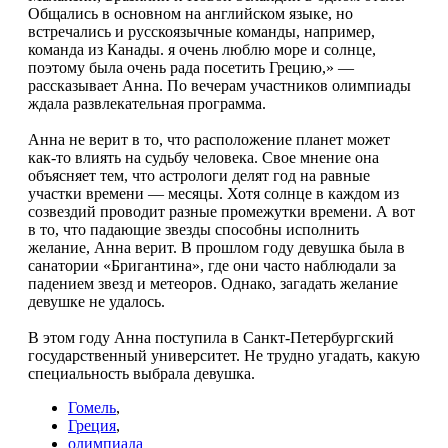
Общались в основном на английском языке, но
встречались и русскоязычные команды, например,
команда из Канады. я очень люблю море и солнце,
поэтому была очень рада посетить Грецию,» —
рассказывает Анна. По вечерам участников олимпиады
ждала развлекательная программа.
Анна не верит в то, что расположение планет может
как-то влиять на судьбу человека. Свое мнение она
объясняет тем, что астрологи делят год на равные
участки времени — месяцы. Хотя солнце в каждом из
созвездий проводит разные промежутки времени. А вот
в то, что падающие звезды способны исполнить
желание, Анна верит. В прошлом году девушка была в
санатории «Бригантина», где они часто наблюдали за
падением звезд и метеоров. Однако, загадать желание
девушке не удалось.
В этом году Анна поступила в Санкт-Петербургский
государственный университет. Не трудно угадать, какую
специальность выбрала девушка.
Гомель
,
Греция
,
олимпиада