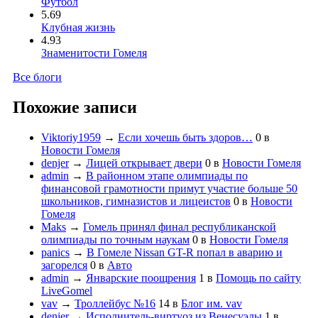
Футбол
5.69
Клубная жизнь
4.93
Знаменитости Гомеля
Все блоги
Похожие записи
Viktoriy1959
→
Если хочешь быть здоров…
0
в
Новости Гомеля
denjer
→
Лицей открывает двери
0
в
Новости Гомеля
admin
→
В районном этапе олимпиады по
финансовой грамотности примут участие больше 50
школьников, гимназистов и лицеистов
0
в
Новости
Гомеля
Maks
→
Гомель принял финал республиканской
олимпиады по точным наукам
0
в
Новости Гомеля
panics
→
В Гомеле Nissan GT-R попал в аварию и
загорелся
0
в
Авто
admin
→
Январские поощрения
1
в
Помощь по сайту
LiveGomel
vav
→
Троллейбус №16
14
в
Блог им. vav
denjer
→
Исполнитель-виртуоз из Венесуэлы
1
в