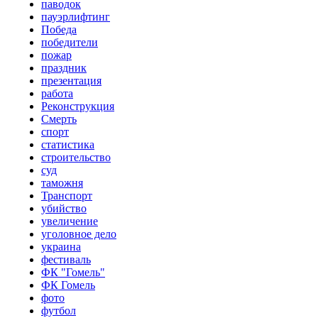
паводок
пауэрлифтинг
Победа
победители
пожар
праздник
презентация
работа
Реконструкция
Смерть
спорт
статистика
строительство
суд
таможня
Транспорт
убийство
увеличение
уголовное дело
украина
фестиваль
ФК "Гомель"
ФК Гомель
фото
футбол