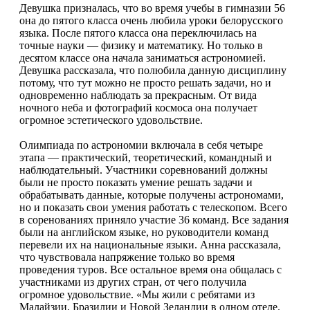
Девушка призналась, что во время учебы в гимназии 56
она до пятого класса очень любила уроки белорусского
языка. После пятого класса она переключилась на
точные науки — физику и математику. Но только в
десятом классе она начала заниматься астрономией.
Девушка рассказала, что полюбила данную дисциплину
потому, что тут можно не просто решать задачи, но и
одновременно наблюдать за прекрасным. От вида
ночного неба и фотографий космоса она получает
огромное эстетического удовольствие.
Олимпиада по астрономии включала в себя четыре
этапа — практический, теоретический, командный и
наблюдательный. Участники соревнований должны
были не просто показать умение решать задачи и
обрабатывать данные, которые получены астрономами,
но и показать свои умения работать с телескопом. Всего
в соренованиях приняло участие 36 команд. Все задания
были на английском языке, но руководители команд
перевели их на национальные языки. Анна рассказала,
что чувствовала напряжение только во время
проведения туров. Все остальное время она общалась с
участниками из других стран, от чего получила
огромное удовольствие. «Мы жили с ребятами из
Малайзии, Бразилии и Новой Зеландии в одном отеле.