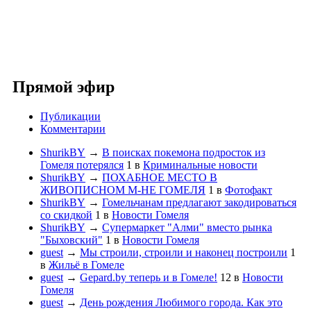
Прямой эфир
Публикации
Комментарии
ShurikBY
→
В поисках покемона подросток из
Гомеля потерялся
1
в
Криминальные новости
ShurikBY
→
ПОХАБНОЕ МЕСТО В
ЖИВОПИСНОМ М-НЕ ГОМЕЛЯ
1
в
Фотофакт
ShurikBY
→
Гомельчанам предлагают закодироваться
со скидкой
1
в
Новости Гомеля
ShurikBY
→
Супермаркет "Алми" вместо рынка
"Быховский"
1
в
Новости Гомеля
guest
→
Мы строили, строили и наконец построили
1
в
Жильё в Гомеле
guest
→
Gepard.by теперь и в Гомеле!
12
в
Новости
Гомеля
guest
→
День рождения Любимого города. Как это