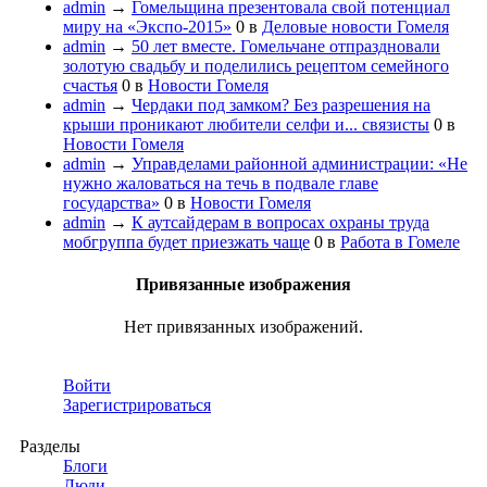
admin
→
Гомельщина презентовала свой потенциал
миру на «Экспо-2015»
0
в
Деловые новости Гомеля
admin
→
50 лет вместе. Гомельчане отпраздновали
золотую свадьбу и поделились рецептом семейного
счастья
0
в
Новости Гомеля
admin
→
Чердаки под замком? Без разрешения на
крыши проникают любители селфи и... связисты
0
в
Новости Гомеля
admin
→
Управделами районной администрации: «Не
нужно жаловаться на течь в подвале главе
государства»
0
в
Новости Гомеля
admin
→
К аутсайдерам в вопросах охраны труда
мобгруппа будет приезжать чаще
0
в
Работа в Гомеле
Привязанные изображения
Нет привязанных изображений.
Войти
Зарегистрироваться
Разделы
Блоги
Люди