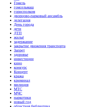
Гомель
гомсельмаш
горисполком
дворцово-парковый ансамбль
делегация
День города
дети
ДТП
жильё
задержание
закрытие движения транспорта
Запрет
здоровье
инвестиции
кино
конкурс
Концерт
кража
криминал
милиция
МТС
МЧС
наркотики
новый год
областная библиотека