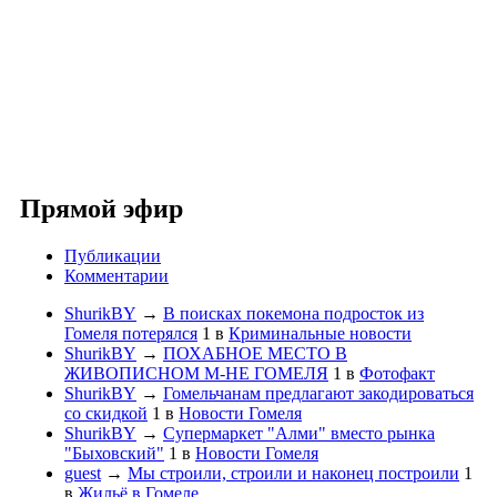
Прямой эфир
Публикации
Комментарии
ShurikBY
→
В поисках покемона подросток из
Гомеля потерялся
1
в
Криминальные новости
ShurikBY
→
ПОХАБНОЕ МЕСТО В
ЖИВОПИСНОМ М-НЕ ГОМЕЛЯ
1
в
Фотофакт
ShurikBY
→
Гомельчанам предлагают закодироваться
со скидкой
1
в
Новости Гомеля
ShurikBY
→
Супермаркет "Алми" вместо рынка
"Быховский"
1
в
Новости Гомеля
guest
→
Мы строили, строили и наконец построили
1
в
Жильё в Гомеле