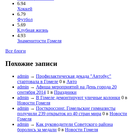
6.94
Хоккей
6.79
Футбол
5.69
Клубная жизнь
4.93
Знаменитости Гомеля
Все блоги
Похожие записи
admin
→
Профилактическая декада "Автобус"
стартовала в Гомеле
0
в
Авто
admin
→
Афиша мероприятий на День города 20
сентября 2014
1
в
Праздники
admin
→
В Гомеле демонтируют уличные колонки
0
в
Новости Гомеля
admin
→
Посткроссинг. Гомельские гимназисты
получили 239 открыток из 40 стран мира
0
в
Новости
Гомеля
admin
→
Как руководители Советского района
боролись за медали
0
в
Новости Гомеля