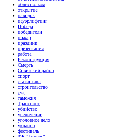
облисполком
открытие
паводок
пауэрлифтинг
Победа
победители
пожар
праздник
презентация
работа
Реконструкция
Смерть
Советский район
спорт
статистика
строительство
суд
таможня
Транспорт
убийство
увеличение
уголовное дело
украина
фестиваль
ФК "Гомель"