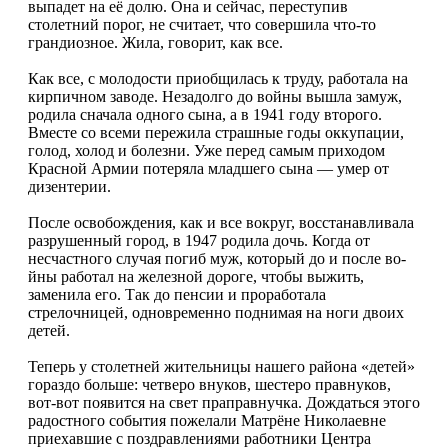
выпадет на её долю. Она и сейчас, переступив
столетний порог, не считает, что совершила что-то
грандиозное. Жила, говорит, как все.
Как все, с молодости приобщилась к труду, работала на
кирпичном заводе. Незадолго до войны вышла замуж,
родила сначала одного сына, а в 1941 году второго.
Вместе со всеми пережила страшные годы оккупации,
голод, холод и болезни. Уже перед самым приходом
Красной Армии потеряла младшего сына — умер от
дизентерии.
После освобождения, как и все вокруг, восстанавливала
разрушенный город, в 1947 родила дочь. Когда от
несчастного случая погиб муж, который до и после во­
йны работал на железной дороге, чтобы выжить,
заменила его. Так до пенсии и проработала
стрелочницей, одновременно поднимая на ноги двоих
детей.
Теперь у столетней жительницы нашего района «детей»
гораздо больше: четверо внуков, шестеро правнуков,
вот-вот появится на свет праправнучка. Дождаться этого
радостного события пожелали Матрёне Николаевне
приехавшие с поздравлениями работники Центра