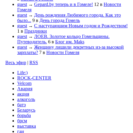
guest
→
Gepard.by теперь и в Гомеле!
12
в
Новости
Гомеля
guest
→
День рождения Любимого города. Как это
было...
9
в
День города Гомель
guest
→
С наступающим Новым годом и Рождеством!
1
в
Праздники
guest
→
ЛОЕВ. Золотое кольцо Гомельщины.
Путеводитель.
6
в
Блог им. Maks
guest
→
Женщину лишили декретных из-за высокой
зарплаты?
7
в
Новости Гомеля
Весь эфир
|
RSS
Life:)
ROCK-CENTER
Velcom
Авария
акция
алкоголь
батэ
Беларусь
борьба
брсм
выставка
гаи